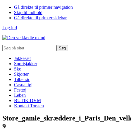
Gå direkte til primær navigation
Skip til indhold
Gå direkte til primær sidebar
Log ind
Søg
på
sitet
Jakkesæt
Sportsjakker
Sko
Skjorter
Tilbehør
Casual tøj
Festtøj
Leben
BUTIK DVM
Kontakt Torsten
Store_gamle_skræddere_i_Paris_Den_vel
9