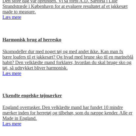
Den store dag var oprunden. Vi så forbi A.D. Sartoria i Lille
Strandstræde i København for at evaluere resultatet af et jakkesæt
made to measure.
Læs mere
Harmonisk brug af herresko
Skomodeller dur med noget tøj og med andet ikke. Kan man fx
bære loafers til et jakkesæt? Og hvad med brune sko til en marineblå
habit? Den velklædte mand forklarer, hvordan du skal bruge sko og
tøj, så udtrykket bliver harmonisk.
Læs mere
Ukendte engelske tøjmærker
England overrasker. Den velklædte mand har fundet 10 mindre
mærker inden for herretøj og tilbehør, som du næppe kender. Alle er
Made in England.
Læs mere