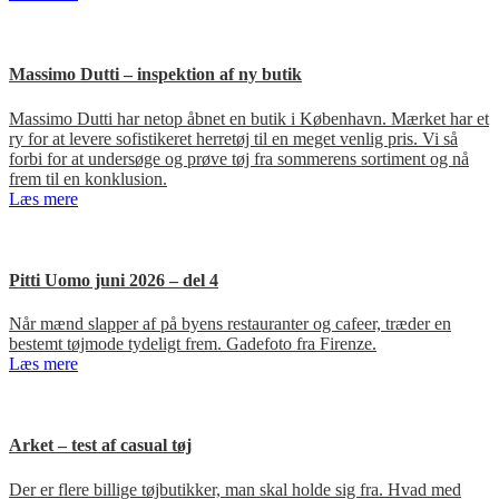
Massimo Dutti – inspektion af ny butik
Massimo Dutti har netop åbnet en butik i København. Mærket har et
ry for at levere sofistikeret herretøj til en meget venlig pris. Vi så
forbi for at undersøge og prøve tøj fra sommerens sortiment og nå
frem til en konklusion.
Læs mere
Pitti Uomo juni 2026 – del 4
Når mænd slapper af på byens restauranter og cafeer, træder en
bestemt tøjmode tydeligt frem. Gadefoto fra Firenze.
Læs mere
Arket – test af casual tøj
Der er flere billige tøjbutikker, man skal holde sig fra. Hvad med