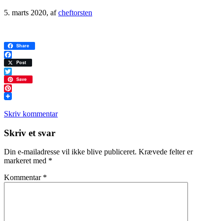
5. marts 2020
, af
cheftorsten
Share
Facebook
Post
Twitter
Save
Pinterest
Skriv kommentar
Læserinteraktioner
Skriv et svar
Din e-mailadresse vil ikke blive publiceret.
Krævede felter er
markeret med
*
Kommentar
*