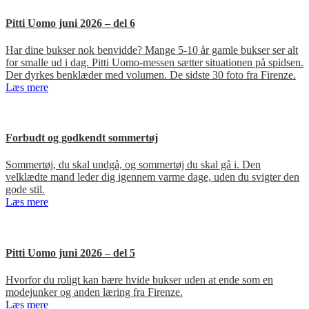
Pitti Uomo juni 2026 – del 6
Har dine bukser nok benvidde? Mange 5-10 år gamle bukser ser alt
for smalle ud i dag. Pitti Uomo-messen sætter situationen på spidsen.
Der dyrkes benklæder med volumen. De sidste 30 foto fra Firenze.
Læs mere
Forbudt og godkendt sommertøj
Sommertøj, du skal undgå, og sommertøj du skal gå i. Den
velklædte mand leder dig igennem varme dage, uden du svigter den
gode stil.
Læs mere
Pitti Uomo juni 2026 – del 5
Hvorfor du roligt kan bære hvide bukser uden at ende som en
modejunker og anden læring fra Firenze.
Læs mere