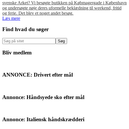
svenske Arket? Vi besøgte butikken på Købmagergade i København
og undersøgte nøje deres uformelle beklædning til weekend, fritid
og ferie. Det blev et noget andet besøg.
Læs mere
Primær
Find hvad du søger
Sidebar
Søg
på
sitet
Bliv medlem
ANNONCE: Drivert efter mål
Annonce: Håndsyede sko efter mål
Annonce: Italiensk håndskrædderi