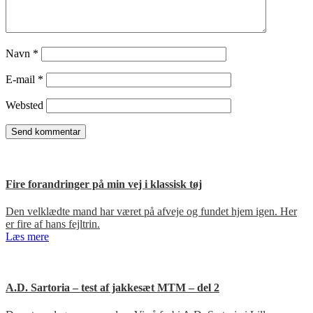
Navn
*
E-mail
*
Websted
Fire forandringer på min vej i klassisk tøj
Den velklædte mand har været på afveje og fundet hjem igen. Her
er fire af hans fejltrin.
Læs mere
A.D. Sartoria – test af jakkesæt MTM – del 2