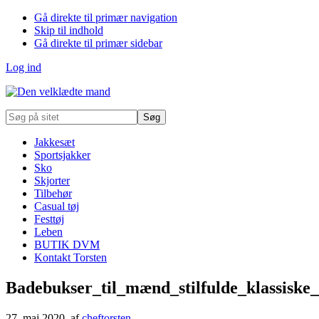
Gå direkte til primær navigation
Skip til indhold
Gå direkte til primær sidebar
Log ind
Søg
på
sitet
Jakkesæt
Sportsjakker
Sko
Skjorter
Tilbehør
Casual tøj
Festtøj
Leben
BUTIK DVM
Kontakt Torsten
Badebukser_til_mænd_stilfulde_klassiske
27. maj 2020
, af
cheftorsten