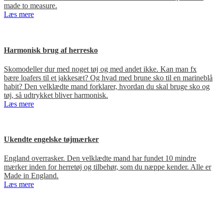
made to measure.
Læs mere
Harmonisk brug af herresko
Skomodeller dur med noget tøj og med andet ikke. Kan man fx
bære loafers til et jakkesæt? Og hvad med brune sko til en marineblå
habit? Den velklædte mand forklarer, hvordan du skal bruge sko og
tøj, så udtrykket bliver harmonisk.
Læs mere
Ukendte engelske tøjmærker
England overrasker. Den velklædte mand har fundet 10 mindre
mærker inden for herretøj og tilbehør, som du næppe kender. Alle er
Made in England.
Læs mere