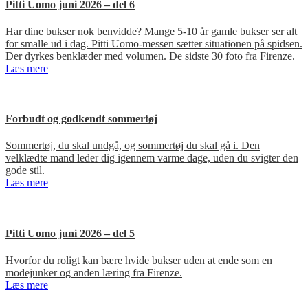
Pitti Uomo juni 2026 – del 6
Har dine bukser nok benvidde? Mange 5-10 år gamle bukser ser alt
for smalle ud i dag. Pitti Uomo-messen sætter situationen på spidsen.
Der dyrkes benklæder med volumen. De sidste 30 foto fra Firenze.
Læs mere
Forbudt og godkendt sommertøj
Sommertøj, du skal undgå, og sommertøj du skal gå i. Den
velklædte mand leder dig igennem varme dage, uden du svigter den
gode stil.
Læs mere
Pitti Uomo juni 2026 – del 5
Hvorfor du roligt kan bære hvide bukser uden at ende som en
modejunker og anden læring fra Firenze.
Læs mere