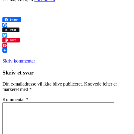
Share
Facebook
Post
Twitter
Save
Pinterest
Skriv kommentar
Læserinteraktioner
Skriv et svar
Din e-mailadresse vil ikke blive publiceret.
Krævede felter er
markeret med
*
Kommentar
*