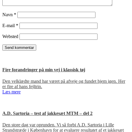
Navn
*
E-mail
*
Websted
Fire forandringer på min vej i klassisk tøj
Den velklædte mand har været på afveje og fundet hjem igen. Her
er fire af hans fejltrin.
Læs mere
A.D. Sartoria – test af jakkesæt MTM – del 2
Den store dag var oprunden. Vi så forbi A.D. Sartoria i Lille
Strandstræde i København for at evaluere resultatet af et jakkesæt