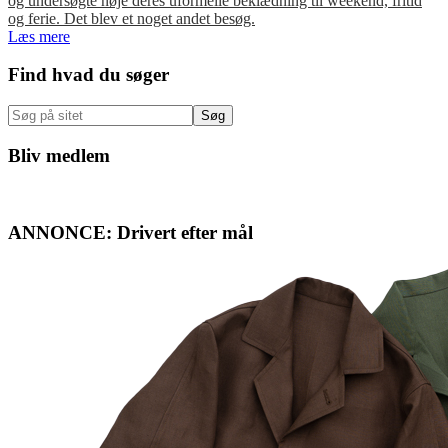
og undersøgte nøje deres uformelle beklædning til weekend, fritid
og ferie. Det blev et noget andet besøg.
Læs mere
Primær
Find hvad du søger
Sidebar
Søg
på
sitet
Bliv medlem
ANNONCE: Drivert efter mål