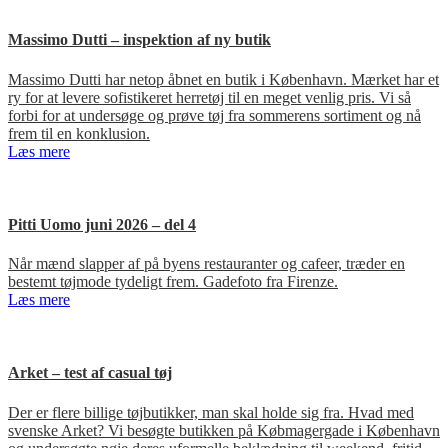
Massimo Dutti – inspektion af ny butik
Massimo Dutti har netop åbnet en butik i København. Mærket har et
ry for at levere sofistikeret herretøj til en meget venlig pris. Vi så
forbi for at undersøge og prøve tøj fra sommerens sortiment og nå
frem til en konklusion.
Læs mere
Pitti Uomo juni 2026 – del 4
Når mænd slapper af på byens restauranter og cafeer, træder en
bestemt tøjmode tydeligt frem. Gadefoto fra Firenze.
Læs mere
Arket – test af casual tøj
Der er flere billige tøjbutikker, man skal holde sig fra. Hvad med
svenske Arket? Vi besøgte butikken på Købmagergade i København