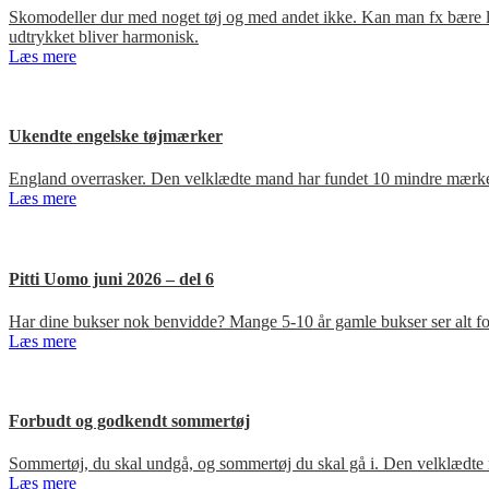
Skomodeller dur med noget tøj og med andet ikke. Kan man fx bære loa
udtrykket bliver harmonisk.
Læs mere
Ukendte engelske tøjmærker
England overrasker. Den velklædte mand har fundet 10 mindre mærker
Læs mere
Pitti Uomo juni 2026 – del 6
Har dine bukser nok benvidde? Mange 5-10 år gamle bukser ser alt for
Læs mere
Forbudt og godkendt sommertøj
Sommertøj, du skal undgå, og sommertøj du skal gå i. Den velklædte 
Læs mere