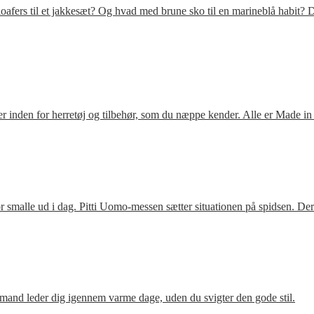
fers til et jakkesæt? Og hvad med brune sko til en marineblå habit? D
 inden for herretøj og tilbehør, som du næppe kender. Alle er Made in
 smalle ud i dag. Pitti Uomo-messen sætter situationen på spidsen. De
mand leder dig igennem varme dage, uden du svigter den gode stil.