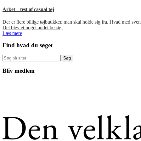
Arket – test af casual tøj
Der er flere billige tøjbutikker, man skal holde sig fra. Hvad med s
Det blev et noget andet besøg.
Læs mere
Primær
Find hvad du søger
Sidebar
Søg
på
sitet
Bliv medlem