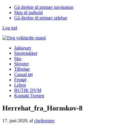
Gå direkte til primær navigation
Skip til indhold
Gå direkte til primær sidebar
Log ind
Jakkesæt
Sportsjakker
Sko
Skjorter
Tilbehør
Casual tøj
Festtøj
Leben
BUTIK DVM
Kontakt Torsten
Herrehat_fra_Hornskov-8
17. juni 2020
, af
cheftorsten