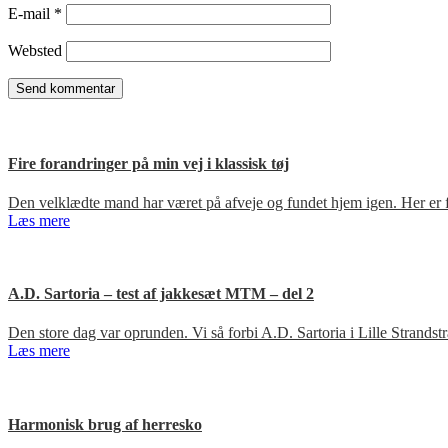
E-mail
*
Websted
Fire forandringer på min vej i klassisk tøj
Den velklædte mand har været på afveje og fundet hjem igen. Her er fir
Læs mere
A.D. Sartoria – test af jakkesæt MTM – del 2
Den store dag var oprunden. Vi så forbi A.D. Sartoria i Lille Strandst
Læs mere
Harmonisk brug af herresko