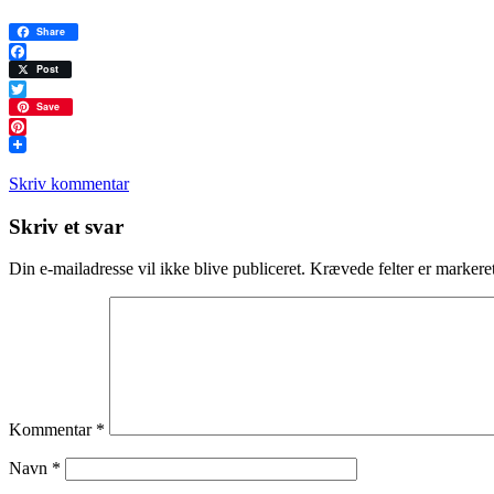
Share
Facebook
Post
Twitter
Save
Pinterest
Skriv kommentar
Læserinteraktioner
Skriv et svar
Din e-mailadresse vil ikke blive publiceret.
Krævede felter er marker
Kommentar
*
Navn
*