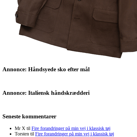
Annonce: Håndsyede sko efter mål
Annonce: Italiensk håndskrædderi
Seneste kommentarer
Mr X
til
Fire forandringer på min vej i klassisk tøj
Torsten
til
Fire forandringer på min vej i klassisk tøj