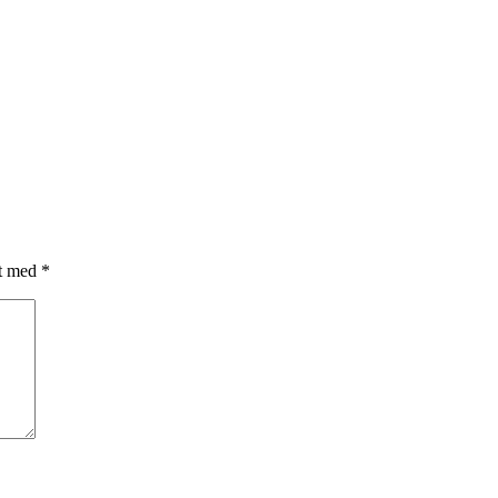
et med
*