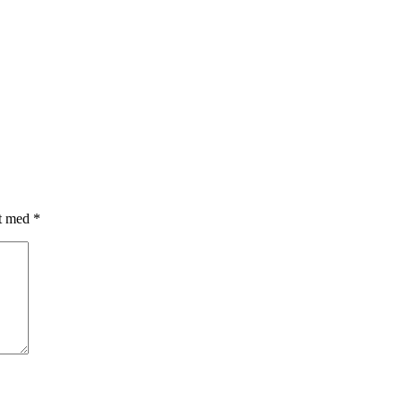
et med
*