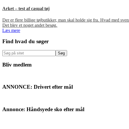
Arket – test af casual tøj
Der er flere billige tøjbutikker, man skal holde sig fra. Hvad med s
Det blev et noget andet besøg.
Læs mere
Primær
Find hvad du søger
Sidebar
Søg
på
sitet
Bliv medlem
ANNONCE: Drivert efter mål
Annonce: Håndsyede sko efter mål