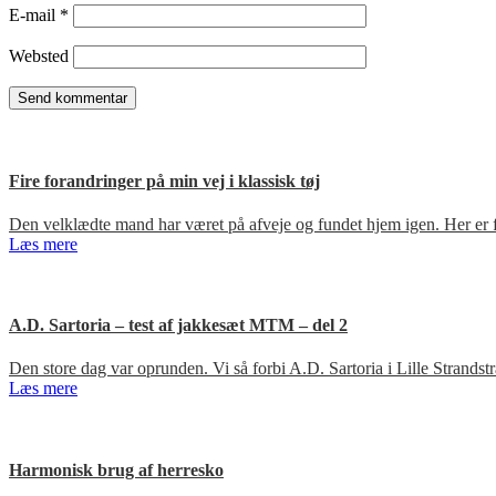
E-mail
*
Websted
Fire forandringer på min vej i klassisk tøj
Den velklædte mand har været på afveje og fundet hjem igen. Her er fir
Læs mere
A.D. Sartoria – test af jakkesæt MTM – del 2
Den store dag var oprunden. Vi så forbi A.D. Sartoria i Lille Strandst
Læs mere
Harmonisk brug af herresko