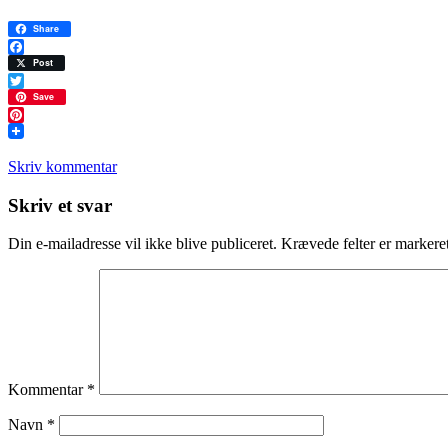
Share
Facebook
Post
Twitter
Save
Pinterest
Skriv kommentar
Læserinteraktioner
Skriv et svar
Din e-mailadresse vil ikke blive publiceret.
Krævede felter er marker
Kommentar
*
Navn
*