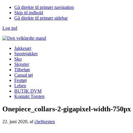
Gå direkte til primær navigation
Skip til indhold
Gå direkte til primær sidebar
Log ind
Jakkesæt
Sportsjakker
Sko
Skjorter
Tilbehør
Casual tøj
Festtøj
Leben
BUTIK DVM
Kontakt Torsten
Onepiece_collars-2-gigapixel-width-750px
22. juni 2020
, af
cheftorsten