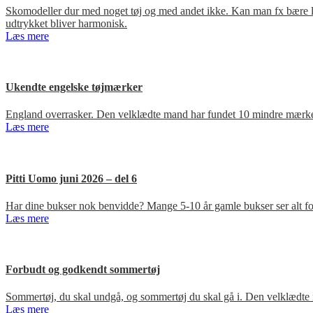
Skomodeller dur med noget tøj og med andet ikke. Kan man fx bære loa
udtrykket bliver harmonisk.
Læs mere
Ukendte engelske tøjmærker
England overrasker. Den velklædte mand har fundet 10 mindre mærker
Læs mere
Pitti Uomo juni 2026 – del 6
Har dine bukser nok benvidde? Mange 5-10 år gamle bukser ser alt for
Læs mere
Forbudt og godkendt sommertøj
Sommertøj, du skal undgå, og sommertøj du skal gå i. Den velklædte 
Læs mere