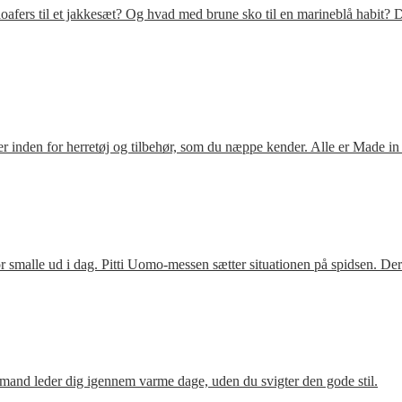
fers til et jakkesæt? Og hvad med brune sko til en marineblå habit? D
 inden for herretøj og tilbehør, som du næppe kender. Alle er Made in
 smalle ud i dag. Pitti Uomo-messen sætter situationen på spidsen. De
mand leder dig igennem varme dage, uden du svigter den gode stil.