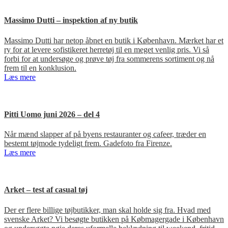
Massimo Dutti – inspektion af ny butik
Massimo Dutti har netop åbnet en butik i København. Mærket har et
ry for at levere sofistikeret herretøj til en meget venlig pris. Vi så
forbi for at undersøge og prøve tøj fra sommerens sortiment og nå
frem til en konklusion.
Læs mere
Pitti Uomo juni 2026 – del 4
Når mænd slapper af på byens restauranter og cafeer, træder en
bestemt tøjmode tydeligt frem. Gadefoto fra Firenze.
Læs mere
Arket – test af casual tøj
Der er flere billige tøjbutikker, man skal holde sig fra. Hvad med
svenske Arket? Vi besøgte butikken på Købmagergade i København