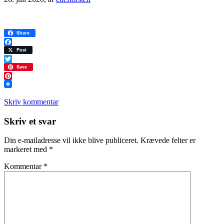
Share
Facebook
Post
Twitter
Save
Pinterest
Skriv kommentar
Læserinteraktioner
Skriv et svar
Din e-mailadresse vil ikke blive publiceret.
Krævede felter er
markeret med
*
Kommentar
*