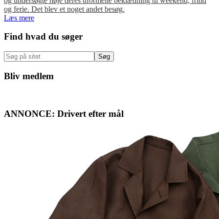
og undersøgte nøje deres uformelle beklædning til weekend, fritid
og ferie. Det blev et noget andet besøg.
Læs mere
Primær
Find hvad du søger
Sidebar
Søg
på
sitet
Bliv medlem
ANNONCE: Drivert efter mål