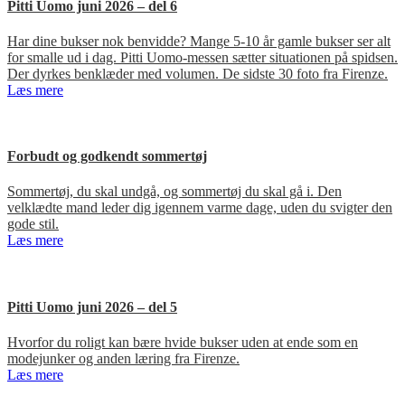
Pitti Uomo juni 2026 – del 6
Har dine bukser nok benvidde? Mange 5-10 år gamle bukser ser alt
for smalle ud i dag. Pitti Uomo-messen sætter situationen på spidsen.
Der dyrkes benklæder med volumen. De sidste 30 foto fra Firenze.
Læs mere
Forbudt og godkendt sommertøj
Sommertøj, du skal undgå, og sommertøj du skal gå i. Den
velklædte mand leder dig igennem varme dage, uden du svigter den
gode stil.
Læs mere
Pitti Uomo juni 2026 – del 5
Hvorfor du roligt kan bære hvide bukser uden at ende som en
modejunker og anden læring fra Firenze.
Læs mere