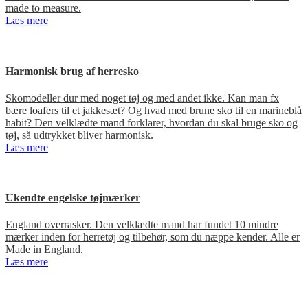
made to measure.
Læs mere
Harmonisk brug af herresko
Skomodeller dur med noget tøj og med andet ikke. Kan man fx
bære loafers til et jakkesæt? Og hvad med brune sko til en marineblå
habit? Den velklædte mand forklarer, hvordan du skal bruge sko og
tøj, så udtrykket bliver harmonisk.
Læs mere
Ukendte engelske tøjmærker
England overrasker. Den velklædte mand har fundet 10 mindre
mærker inden for herretøj og tilbehør, som du næppe kender. Alle er
Made in England.
Læs mere