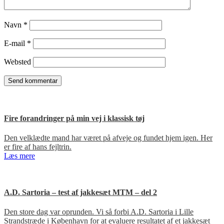
Navn
*
E-mail
*
Websted
Fire forandringer på min vej i klassisk tøj
Den velklædte mand har været på afveje og fundet hjem igen. Her
er fire af hans fejltrin.
Læs mere
A.D. Sartoria – test af jakkesæt MTM – del 2
Den store dag var oprunden. Vi så forbi A.D. Sartoria i Lille
Strandstræde i København for at evaluere resultatet af et jakkesæt