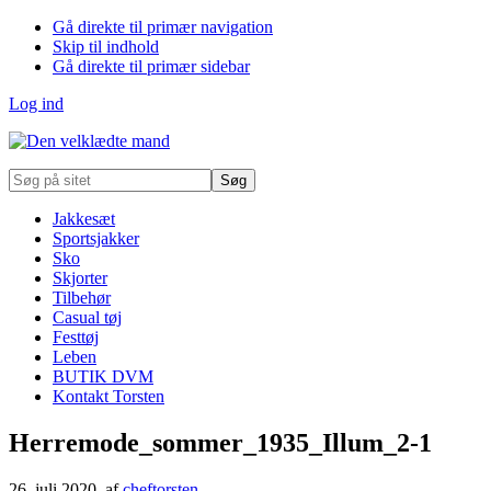
Gå direkte til primær navigation
Skip til indhold
Gå direkte til primær sidebar
Log ind
Søg
på
sitet
Jakkesæt
Sportsjakker
Sko
Skjorter
Tilbehør
Casual tøj
Festtøj
Leben
BUTIK DVM
Kontakt Torsten
Herremode_sommer_1935_Illum_2-1
26. juli 2020
, af
cheftorsten