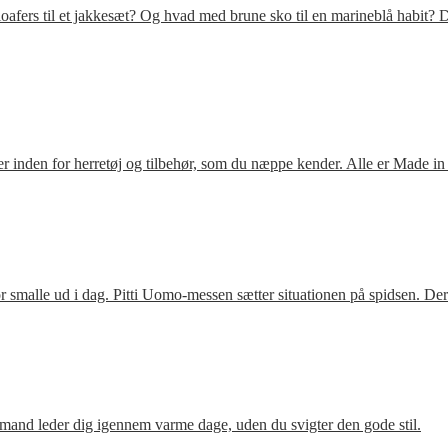
fers til et jakkesæt? Og hvad med brune sko til en marineblå habit? D
 inden for herretøj og tilbehør, som du næppe kender. Alle er Made in
 smalle ud i dag. Pitti Uomo-messen sætter situationen på spidsen. De
mand leder dig igennem varme dage, uden du svigter den gode stil.