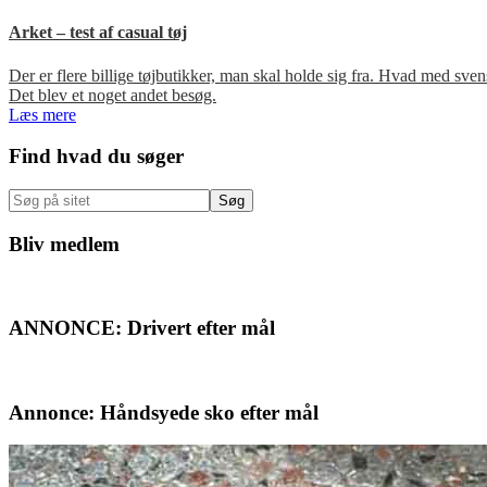
Arket – test af casual tøj
Der er flere billige tøjbutikker, man skal holde sig fra. Hvad med s
Det blev et noget andet besøg.
Læs mere
Primær
Find hvad du søger
Sidebar
Søg
på
sitet
Bliv medlem
ANNONCE: Drivert efter mål
Annonce: Håndsyede sko efter mål