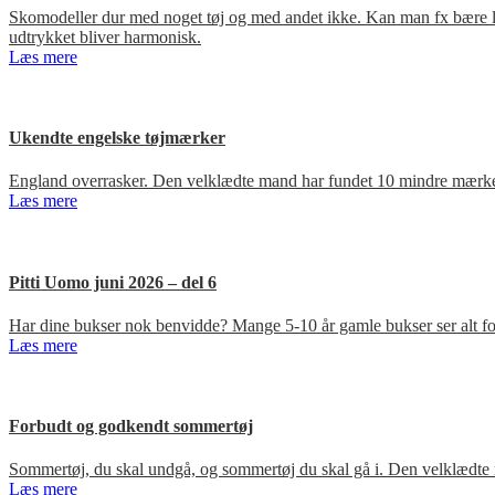
Skomodeller dur med noget tøj og med andet ikke. Kan man fx bære loa
udtrykket bliver harmonisk.
Læs mere
Ukendte engelske tøjmærker
England overrasker. Den velklædte mand har fundet 10 mindre mærker
Læs mere
Pitti Uomo juni 2026 – del 6
Har dine bukser nok benvidde? Mange 5-10 år gamle bukser ser alt for
Læs mere
Forbudt og godkendt sommertøj
Sommertøj, du skal undgå, og sommertøj du skal gå i. Den velklædte 
Læs mere