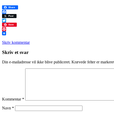
Share
Facebook
Post
Twitter
Save
Pinterest
Skriv kommentar
Læserinteraktioner
Skriv et svar
Din e-mailadresse vil ikke blive publiceret.
Krævede felter er marker
Kommentar
*
Navn
*