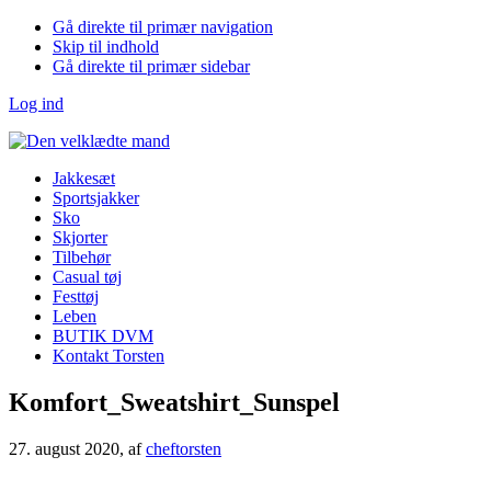
Gå direkte til primær navigation
Skip til indhold
Gå direkte til primær sidebar
Log ind
Jakkesæt
Sportsjakker
Sko
Skjorter
Tilbehør
Casual tøj
Festtøj
Leben
BUTIK DVM
Kontakt Torsten
Komfort_Sweatshirt_Sunspel
27. august 2020
, af
cheftorsten