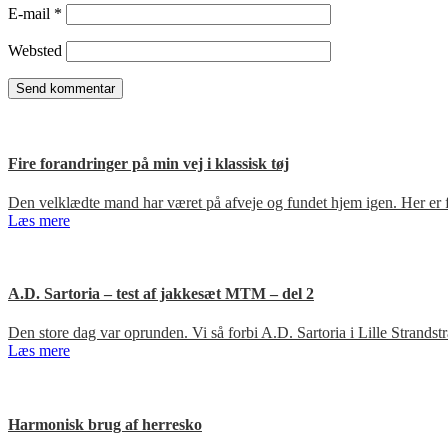
E-mail
*
Websted
Fire forandringer på min vej i klassisk tøj
Den velklædte mand har været på afveje og fundet hjem igen. Her er fir
Læs mere
A.D. Sartoria – test af jakkesæt MTM – del 2
Den store dag var oprunden. Vi så forbi A.D. Sartoria i Lille Strandst
Læs mere
Harmonisk brug af herresko