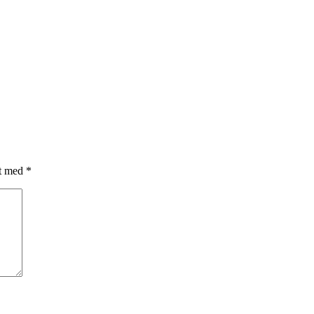
et med
*