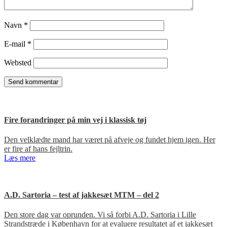
Navn
*
E-mail
*
Websted
Fire forandringer på min vej i klassisk tøj
Den velklædte mand har været på afveje og fundet hjem igen. Her
er fire af hans fejltrin.
Læs mere
A.D. Sartoria – test af jakkesæt MTM – del 2
Den store dag var oprunden. Vi så forbi A.D. Sartoria i Lille
Strandstræde i København for at evaluere resultatet af et jakkesæt