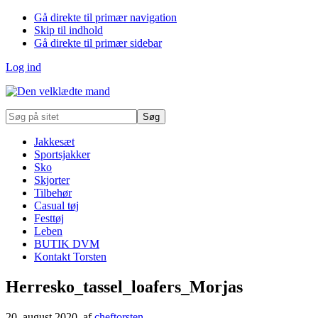
Gå direkte til primær navigation
Skip til indhold
Gå direkte til primær sidebar
Log ind
Søg
på
sitet
Jakkesæt
Sportsjakker
Sko
Skjorter
Tilbehør
Casual tøj
Festtøj
Leben
BUTIK DVM
Kontakt Torsten
Herresko_tassel_loafers_Morjas
20. august 2020
, af
cheftorsten