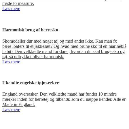
made to measure.
Læs mere
Harmonisk brug af herresko
Skomodeller dur med noget tøj og med andet ikke. Kan man fx
bære loafers til et jakkesæt? Og hvad med brune sko til en marineblå
habit? Den velklædte mand forklarer, hvordan du skal bruge sko og
tøj, så udtrykket bliver harmonisk.
Læs mere
Ukendte engelske tøjmærker
England overrasker. Den velklædte mand har fundet 10 mindre
mærker inden for herretøj og tilbehør, som du næppe kender. Alle er
Made in England.
Læs mere