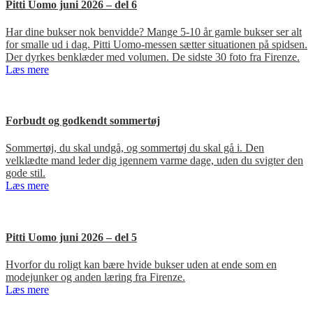
Pitti Uomo juni 2026 – del 6
Har dine bukser nok benvidde? Mange 5-10 år gamle bukser ser alt
for smalle ud i dag. Pitti Uomo-messen sætter situationen på spidsen.
Der dyrkes benklæder med volumen. De sidste 30 foto fra Firenze.
Læs mere
Forbudt og godkendt sommertøj
Sommertøj, du skal undgå, og sommertøj du skal gå i. Den
velklædte mand leder dig igennem varme dage, uden du svigter den
gode stil.
Læs mere
Pitti Uomo juni 2026 – del 5
Hvorfor du roligt kan bære hvide bukser uden at ende som en
modejunker og anden læring fra Firenze.
Læs mere