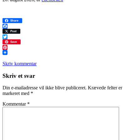
Share
Facebook
Post
Twitter
Save
Pinterest
Skriv kommentar
Læserinteraktioner
Skriv et svar
Din e-mailadresse vil ikke blive publiceret.
Krævede felter er
markeret med
*
Kommentar
*