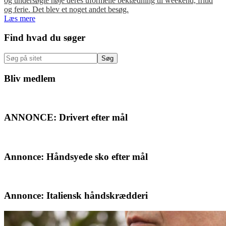
og undersøgte nøje deres uformelle beklædning til weekend, fritid
og ferie. Det blev et noget andet besøg.
Læs mere
Primær
Find hvad du søger
Sidebar
Søg
på
sitet
Bliv medlem
ANNONCE: Drivert efter mål
Annonce: Håndsyede sko efter mål
Annonce: Italiensk håndskrædderi