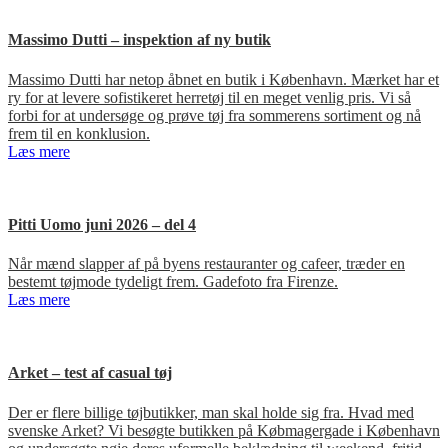
Massimo Dutti – inspektion af ny butik
Massimo Dutti har netop åbnet en butik i København. Mærket har et
ry for at levere sofistikeret herretøj til en meget venlig pris. Vi så
forbi for at undersøge og prøve tøj fra sommerens sortiment og nå
frem til en konklusion.
Læs mere
Pitti Uomo juni 2026 – del 4
Når mænd slapper af på byens restauranter og cafeer, træder en
bestemt tøjmode tydeligt frem. Gadefoto fra Firenze.
Læs mere
Arket – test af casual tøj
Der er flere billige tøjbutikker, man skal holde sig fra. Hvad med
svenske Arket? Vi besøgte butikken på Købmagergade i København