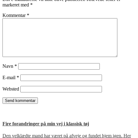
markeret med
*
Kommentar
*
Navn
*
E-mail
*
Websted
Fire forandringer på min vej i klassisk tøj
Den velklædte mand har været på afveje og fundet hjem igen. Her