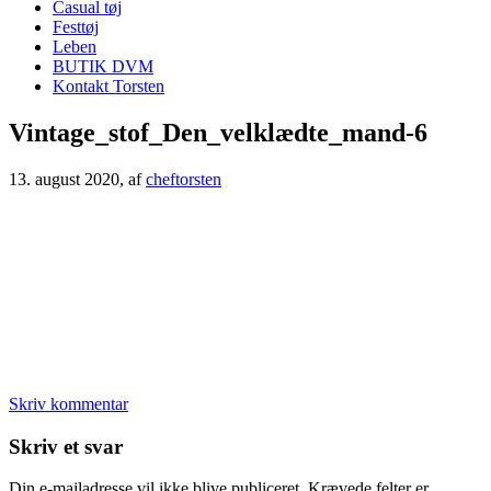
Casual tøj
Festtøj
Leben
BUTIK DVM
Kontakt Torsten
Vintage_stof_Den_velklædte_mand-6
13. august 2020
, af
cheftorsten
Skriv kommentar
Læserinteraktioner
Skriv et svar
Din e-mailadresse vil ikke blive publiceret.
Krævede felter er