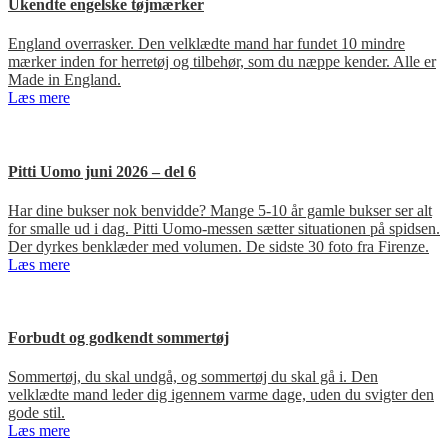
Ukendte engelske tøjmærker
England overrasker. Den velklædte mand har fundet 10 mindre
mærker inden for herretøj og tilbehør, som du næppe kender. Alle er
Made in England.
Læs mere
Pitti Uomo juni 2026 – del 6
Har dine bukser nok benvidde? Mange 5-10 år gamle bukser ser alt
for smalle ud i dag. Pitti Uomo-messen sætter situationen på spidsen.
Der dyrkes benklæder med volumen. De sidste 30 foto fra Firenze.
Læs mere
Forbudt og godkendt sommertøj
Sommertøj, du skal undgå, og sommertøj du skal gå i. Den
velklædte mand leder dig igennem varme dage, uden du svigter den
gode stil.
Læs mere