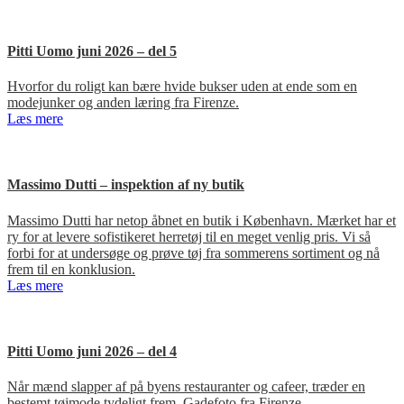
Pitti Uomo juni 2026 – del 5
Hvorfor du roligt kan bære hvide bukser uden at ende som en
modejunker og anden læring fra Firenze.
Læs mere
Massimo Dutti – inspektion af ny butik
Massimo Dutti har netop åbnet en butik i København. Mærket har et
ry for at levere sofistikeret herretøj til en meget venlig pris. Vi så
forbi for at undersøge og prøve tøj fra sommerens sortiment og nå
frem til en konklusion.
Læs mere
Pitti Uomo juni 2026 – del 4
Når mænd slapper af på byens restauranter og cafeer, træder en
bestemt tøjmode tydeligt frem. Gadefoto fra Firenze.