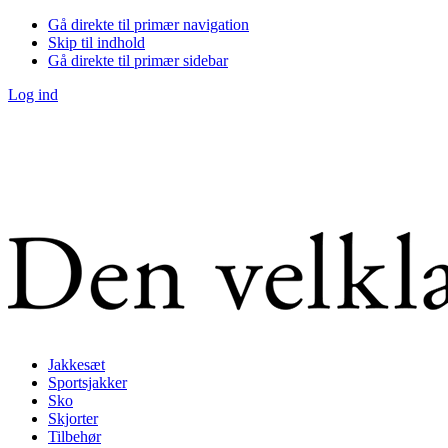
Gå direkte til primær navigation
Skip til indhold
Gå direkte til primær sidebar
Log ind
Jakkesæt
Sportsjakker
Sko
Skjorter
Tilbehør