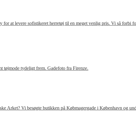
r at levere sofistikeret herretøj til en meget venlig pris. Vi så forbi 
t tøjmode tydeligt frem. Gadefoto fra Firenze.
venske Arket? Vi besøgte butikken på Købmagergade i København og under