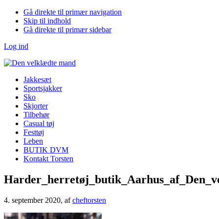
Gå direkte til primær navigation
Skip til indhold
Gå direkte til primær sidebar
Log ind
Jakkesæt
Sportsjakker
Sko
Skjorter
Tilbehør
Casual tøj
Festtøj
Leben
BUTIK DVM
Kontakt Torsten
Harder_herretøj_butik_Aarhus_af_Den_
4. september 2020
, af
cheftorsten