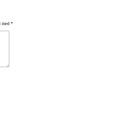
et med
*