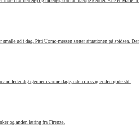
 inden for herretøj og tilbehør, som du næppe kender. Alle er Made in
 smalle ud i dag. Pitti Uomo-messen sætter situationen på spidsen. De
mand leder dig igennem varme dage, uden du svigter den gode stil.
ker og anden læring fra Firenze.