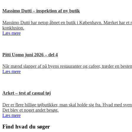
Massimo Dutti – inspektion af ny butik
Massimo Dutti har netop åbnet en butik i København. Mærket har et ry fo
konklusion.
Læs mere
Pitti Uomo juni 2026 – del 4
Når mænd slapper af på byens restauranter og cafeer, træder en bestem
Læs mere
Arket – test af casual tøj
Der er flere billige tøjbutikker, man skal holde sig fra. Hvad med s
Det blev et noget andet besøg.
Læs mere
Primær
Find hvad du søger