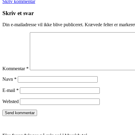
Skriv kommentar
Læserinteraktioner
Skriv et svar
Din e-mailadresse vil ikke blive publiceret.
Krævede felter er marker
Kommentar
*
Navn
*
E-mail
*
Websted