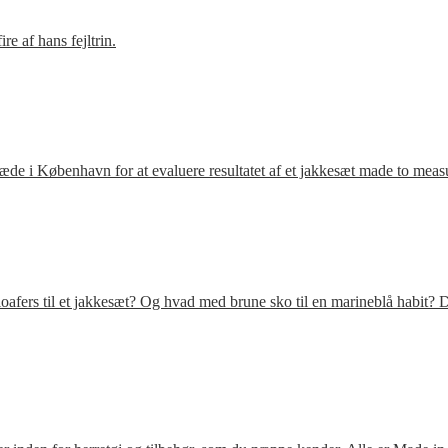
e af hans fejltrin.
ræde i København for at evaluere resultatet af et jakkesæt made to meas
fers til et jakkesæt? Og hvad med brune sko til en marineblå habit? D