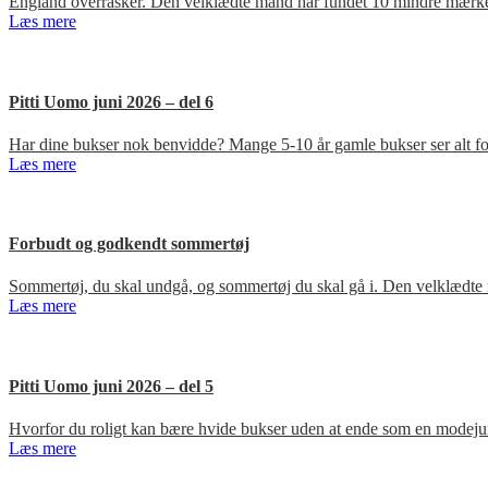
England overrasker. Den velklædte mand har fundet 10 mindre mærker
Læs mere
Pitti Uomo juni 2026 – del 6
Har dine bukser nok benvidde? Mange 5-10 år gamle bukser ser alt for
Læs mere
Forbudt og godkendt sommertøj
Sommertøj, du skal undgå, og sommertøj du skal gå i. Den velklædte 
Læs mere
Pitti Uomo juni 2026 – del 5
Hvorfor du roligt kan bære hvide bukser uden at ende som en modejun
Læs mere