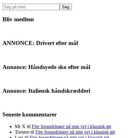
Sidebar
Søg
på
sitet
Bliv medlem
ANNONCE: Drivert efter mål
Annonce: Håndsyede sko efter mål
Annonce: Italiensk håndskrædderi
Seneste kommentarer
Mr X
til
Fire forandringer på min vej i klassisk tøj
Torsten
til
Fire forandringer på min vej i klassisk tøj
Lars
til
Fire forandringer på min vej i klassisk tøj