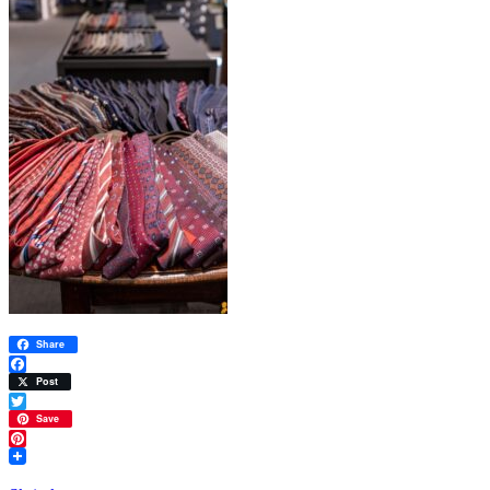
Share
Facebook
Post
Twitter
Save
Pinterest