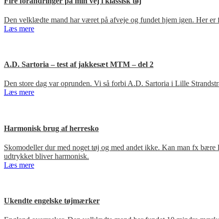
Fire forandringer på min vej i klassisk tøj
Den velklædte mand har været på afveje og fundet hjem igen. Her er fir
Læs mere
A.D. Sartoria – test af jakkesæt MTM – del 2
Den store dag var oprunden. Vi så forbi A.D. Sartoria i Lille Strandst
Læs mere
Harmonisk brug af herresko
Skomodeller dur med noget tøj og med andet ikke. Kan man fx bære loa
udtrykket bliver harmonisk.
Læs mere
Ukendte engelske tøjmærker