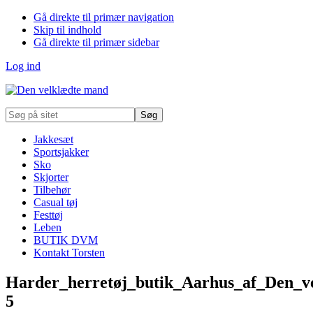
Gå direkte til primær navigation
Skip til indhold
Gå direkte til primær sidebar
Log ind
Søg
på
sitet
Jakkesæt
Sportsjakker
Sko
Skjorter
Tilbehør
Casual tøj
Festtøj
Leben
BUTIK DVM
Kontakt Torsten
Harder_herretøj_butik_Aarhus_af_Den_v
5