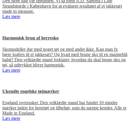
Den store dag var oprunden. Vi så forbi A.D. Sartoria i Lille
Strandstræde i København for at evaluere resultatet af et jakkesæt
made to measure.
Læs mere
Harmonisk brug af herresko
Skomodeller dur med noget tøj og med andet ikke. Kan man fx
bære loafers til et jakkesæt? Og hvad med brune sko til en marineblå
habit? Den velklædte mand forklarer, hvordan du skal bruge sko og
tøj, så udtrykket bliver harmonisk.
Læs mere
Ukendte engelske tøjmærker
England overrasker. Den velklædte mand har fundet 10 mindre
mærker inden for herretøj og tilbehør, som du næppe kender. Alle er
Made in England.
Læs mere