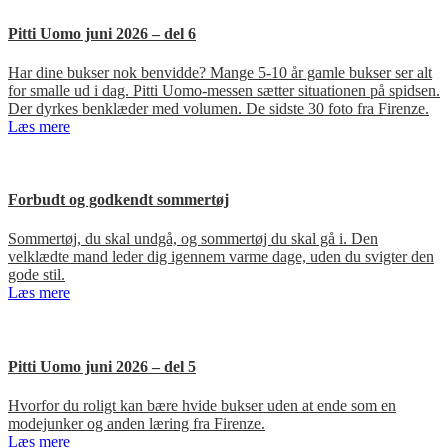
Pitti Uomo juni 2026 – del 6
Har dine bukser nok benvidde? Mange 5-10 år gamle bukser ser alt
for smalle ud i dag. Pitti Uomo-messen sætter situationen på spidsen.
Der dyrkes benklæder med volumen. De sidste 30 foto fra Firenze.
Læs mere
Forbudt og godkendt sommertøj
Sommertøj, du skal undgå, og sommertøj du skal gå i. Den
velklædte mand leder dig igennem varme dage, uden du svigter den
gode stil.
Læs mere
Pitti Uomo juni 2026 – del 5
Hvorfor du roligt kan bære hvide bukser uden at ende som en
modejunker og anden læring fra Firenze.
Læs mere