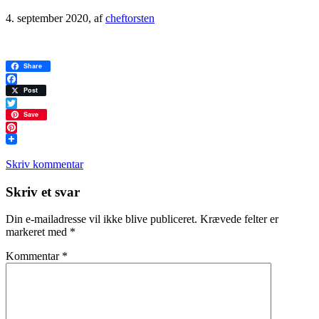
4. september 2020
, af
cheftorsten
Share
Facebook
Post
Twitter
Save
Pinterest
Skriv kommentar
Læserinteraktioner
Skriv et svar
Din e-mailadresse vil ikke blive publiceret.
Krævede felter er
markeret med
*
Kommentar
*