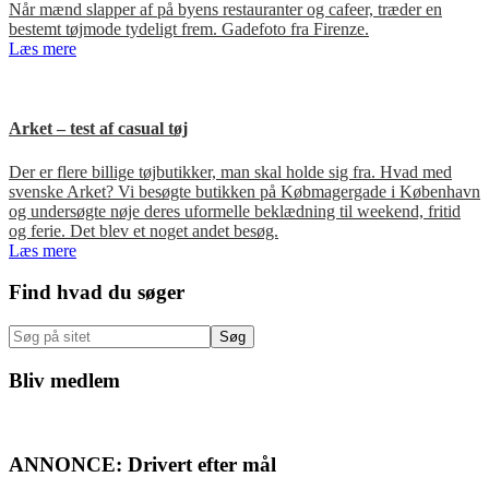
Når mænd slapper af på byens restauranter og cafeer, træder en
bestemt tøjmode tydeligt frem. Gadefoto fra Firenze.
Læs mere
Arket – test af casual tøj
Der er flere billige tøjbutikker, man skal holde sig fra. Hvad med
svenske Arket? Vi besøgte butikken på Købmagergade i København
og undersøgte nøje deres uformelle beklædning til weekend, fritid
og ferie. Det blev et noget andet besøg.
Læs mere
Primær
Find hvad du søger
Sidebar
Søg
på
sitet
Bliv medlem
ANNONCE: Drivert efter mål