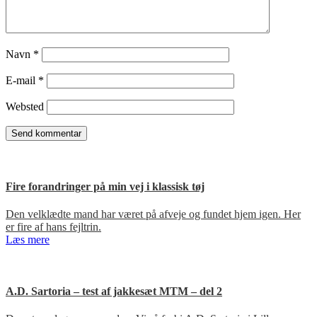
Navn
*
E-mail
*
Websted
Fire forandringer på min vej i klassisk tøj
Den velklædte mand har været på afveje og fundet hjem igen. Her
er fire af hans fejltrin.
Læs mere
A.D. Sartoria – test af jakkesæt MTM – del 2