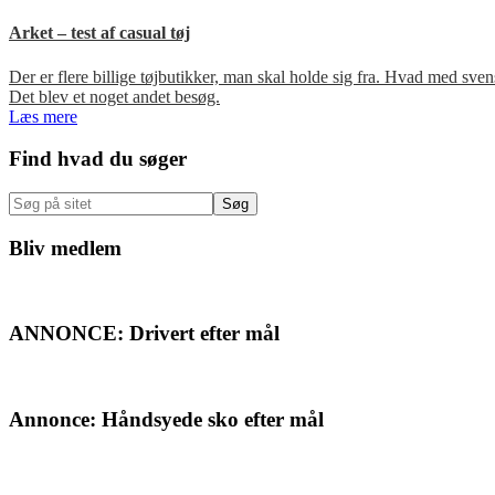
Arket – test af casual tøj
Der er flere billige tøjbutikker, man skal holde sig fra. Hvad med s
Det blev et noget andet besøg.
Læs mere
Primær
Find hvad du søger
Sidebar
Søg
på
sitet
Bliv medlem
ANNONCE: Drivert efter mål
Annonce: Håndsyede sko efter mål