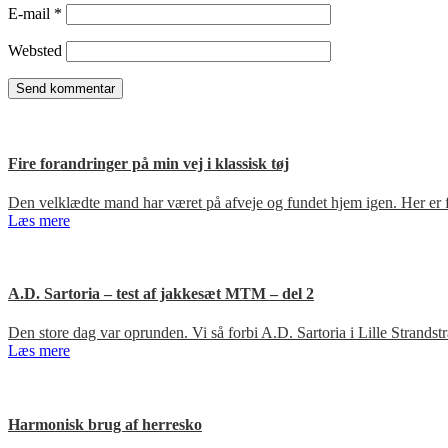
E-mail
*
Websted
Fire forandringer på min vej i klassisk tøj
Den velklædte mand har været på afveje og fundet hjem igen. Her er fir
Læs mere
A.D. Sartoria – test af jakkesæt MTM – del 2
Den store dag var oprunden. Vi så forbi A.D. Sartoria i Lille Strandst
Læs mere
Harmonisk brug af herresko