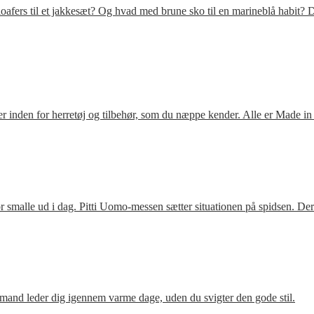
fers til et jakkesæt? Og hvad med brune sko til en marineblå habit? D
 inden for herretøj og tilbehør, som du næppe kender. Alle er Made in
 smalle ud i dag. Pitti Uomo-messen sætter situationen på spidsen. De
mand leder dig igennem varme dage, uden du svigter den gode stil.