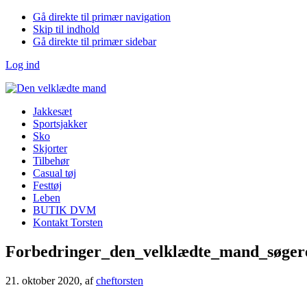
Gå direkte til primær navigation
Skip til indhold
Gå direkte til primær sidebar
Log ind
Jakkesæt
Sportsjakker
Sko
Skjorter
Tilbehør
Casual tøj
Festtøj
Leben
BUTIK DVM
Kontakt Torsten
Forbedringer_den_velklædte_mand_søgere
21. oktober 2020
, af
cheftorsten