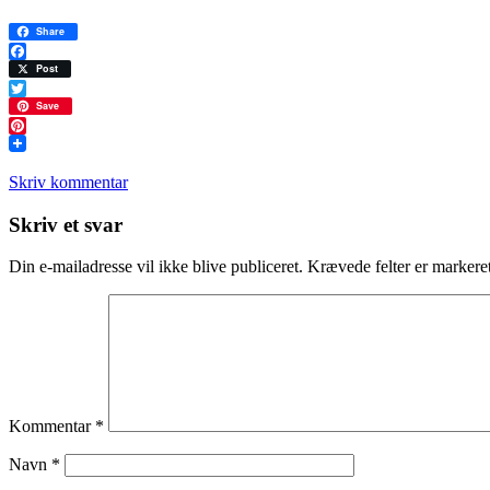
Share
Facebook
Post
Twitter
Save
Pinterest
Skriv kommentar
Læserinteraktioner
Skriv et svar
Din e-mailadresse vil ikke blive publiceret.
Krævede felter er marker
Kommentar
*
Navn
*