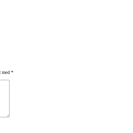
et med
*