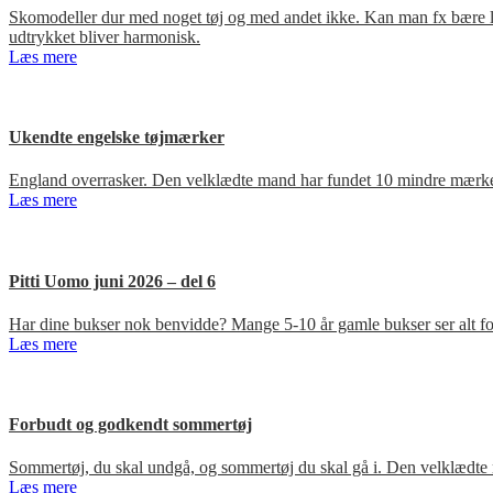
Skomodeller dur med noget tøj og med andet ikke. Kan man fx bære loa
udtrykket bliver harmonisk.
Læs mere
Ukendte engelske tøjmærker
England overrasker. Den velklædte mand har fundet 10 mindre mærker
Læs mere
Pitti Uomo juni 2026 – del 6
Har dine bukser nok benvidde? Mange 5-10 år gamle bukser ser alt for
Læs mere
Forbudt og godkendt sommertøj
Sommertøj, du skal undgå, og sommertøj du skal gå i. Den velklædte 
Læs mere