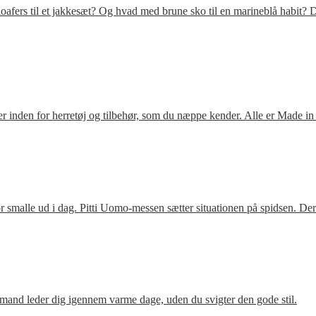
fers til et jakkesæt? Og hvad med brune sko til en marineblå habit? D
 inden for herretøj og tilbehør, som du næppe kender. Alle er Made in
 smalle ud i dag. Pitti Uomo-messen sætter situationen på spidsen. De
mand leder dig igennem varme dage, uden du svigter den gode stil.