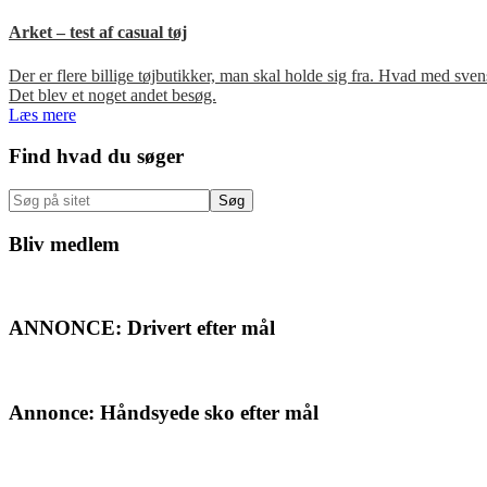
Arket – test af casual tøj
Der er flere billige tøjbutikker, man skal holde sig fra. Hvad med s
Det blev et noget andet besøg.
Læs mere
Primær
Find hvad du søger
Sidebar
Søg
på
sitet
Bliv medlem
ANNONCE: Drivert efter mål
Annonce: Håndsyede sko efter mål