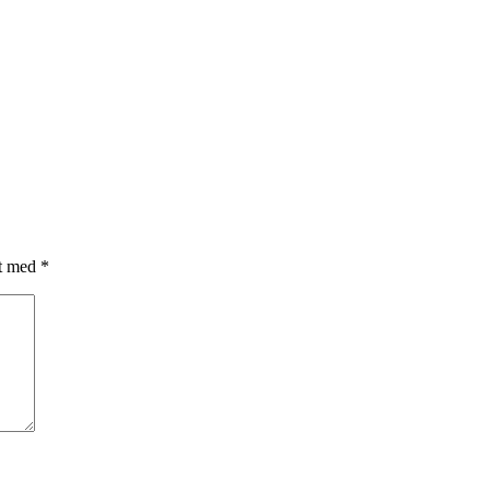
et med
*