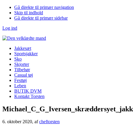
Gå direkte til primær navigation
Skip til indhold
Gå direkte til primær sidebar
Log ind
Jakkesæt
Sportsjakker
Sko
Skjorter
Tilbehør
Casual tøj
Festtøj
Leben
BUTIK DVM
Kontakt Torsten
Michael_C_G_Iversen_skræddersyet_jakk
6. oktober 2020
, af
cheftorsten