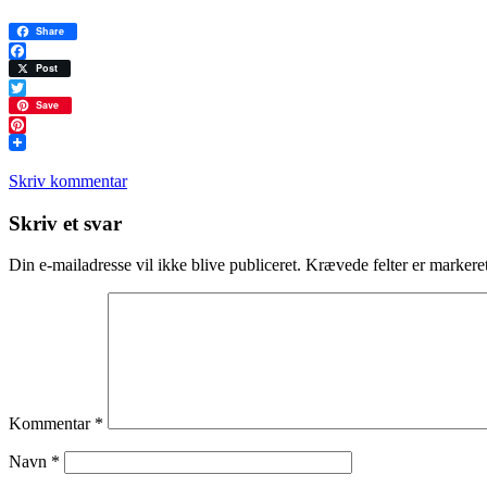
Share
Facebook
Post
Twitter
Save
Pinterest
Skriv kommentar
Læserinteraktioner
Skriv et svar
Din e-mailadresse vil ikke blive publiceret.
Krævede felter er marker
Kommentar
*
Navn
*