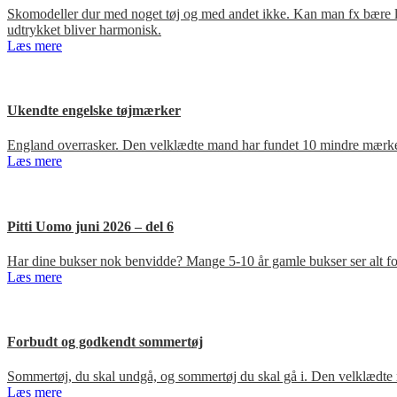
Skomodeller dur med noget tøj og med andet ikke. Kan man fx bære loa
udtrykket bliver harmonisk.
Læs mere
Ukendte engelske tøjmærker
England overrasker. Den velklædte mand har fundet 10 mindre mærker
Læs mere
Pitti Uomo juni 2026 – del 6
Har dine bukser nok benvidde? Mange 5-10 år gamle bukser ser alt for
Læs mere
Forbudt og godkendt sommertøj
Sommertøj, du skal undgå, og sommertøj du skal gå i. Den velklædte 
Læs mere