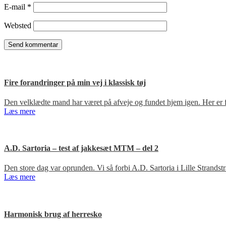
E-mail
*
Websted
Fire forandringer på min vej i klassisk tøj
Den velklædte mand har været på afveje og fundet hjem igen. Her er fir
Læs mere
A.D. Sartoria – test af jakkesæt MTM – del 2
Den store dag var oprunden. Vi så forbi A.D. Sartoria i Lille Strandst
Læs mere
Harmonisk brug af herresko