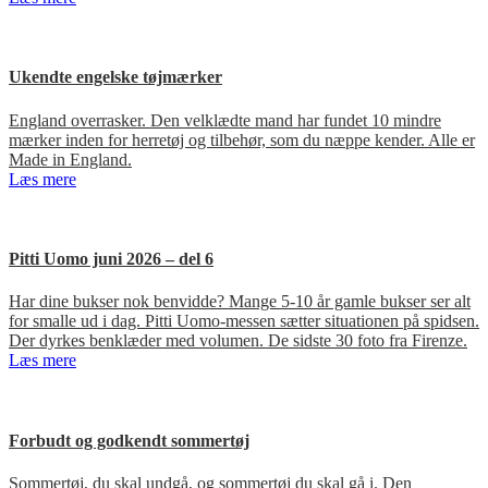
Ukendte engelske tøjmærker
England overrasker. Den velklædte mand har fundet 10 mindre
mærker inden for herretøj og tilbehør, som du næppe kender. Alle er
Made in England.
Læs mere
Pitti Uomo juni 2026 – del 6
Har dine bukser nok benvidde? Mange 5-10 år gamle bukser ser alt
for smalle ud i dag. Pitti Uomo-messen sætter situationen på spidsen.
Der dyrkes benklæder med volumen. De sidste 30 foto fra Firenze.
Læs mere
Forbudt og godkendt sommertøj
Sommertøj, du skal undgå, og sommertøj du skal gå i. Den