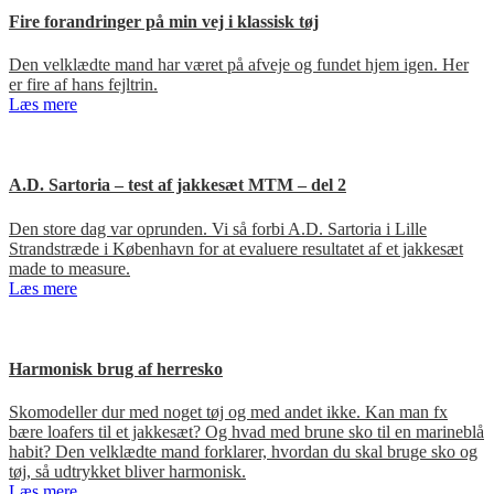
Fire forandringer på min vej i klassisk tøj
Den velklædte mand har været på afveje og fundet hjem igen. Her
er fire af hans fejltrin.
Læs mere
A.D. Sartoria – test af jakkesæt MTM – del 2
Den store dag var oprunden. Vi så forbi A.D. Sartoria i Lille
Strandstræde i København for at evaluere resultatet af et jakkesæt
made to measure.
Læs mere
Harmonisk brug af herresko
Skomodeller dur med noget tøj og med andet ikke. Kan man fx
bære loafers til et jakkesæt? Og hvad med brune sko til en marineblå
habit? Den velklædte mand forklarer, hvordan du skal bruge sko og
tøj, så udtrykket bliver harmonisk.
Læs mere