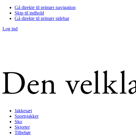
Gå direkte til primær navigation
Skip til indhold
Gå direkte til primær sidebar
Log ind
Jakkesæt
Sportsjakker
Sko
Skjorter
Tilbehør