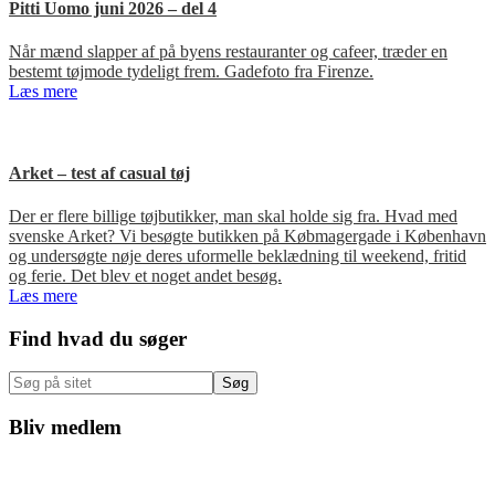
Pitti Uomo juni 2026 – del 4
Når mænd slapper af på byens restauranter og cafeer, træder en
bestemt tøjmode tydeligt frem. Gadefoto fra Firenze.
Læs mere
Arket – test af casual tøj
Der er flere billige tøjbutikker, man skal holde sig fra. Hvad med
svenske Arket? Vi besøgte butikken på Købmagergade i København
og undersøgte nøje deres uformelle beklædning til weekend, fritid
og ferie. Det blev et noget andet besøg.
Læs mere
Primær
Find hvad du søger
Sidebar
Søg
på
sitet
Bliv medlem