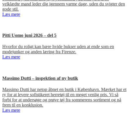
velklædte mand leder dig igennem varme dage, uden du svigter den
gode stil.
Læs mere
Pitti Uomo juni 2026 – del 5
Hvorfor du roligt kan bære hvide bukser uden at ende som en
modejunker og anden læring fra Firenze.
Læs mere
Massimo Dutti – inspektion af ny butik
Massimo Dutti har netop åbnet en butik i København. Mærket har et
ry for at levere sofistikeret herretøj til en meget venlig pris. Vi så
forbi for at undersøge og prøve tøj fra sommerens sortiment og nå
frem til en konklusion.
Læs mere