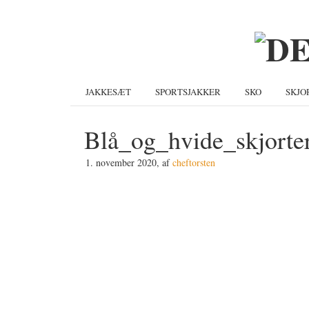
Gå
Skip
Gå
direkte
til
direkte
til
indhold
til
primær
primær
navigation
sidebar
JAKKESÆT
SPORTSJAKKER
SKO
SKJO
Blå_og_hvide_skjorte
1. november 2020
, af
cheftorsten