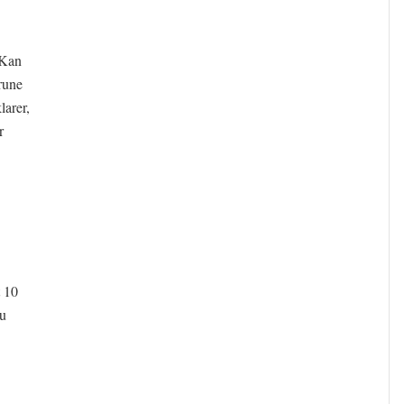
 Kan
rune
larer,
r
t 10
du