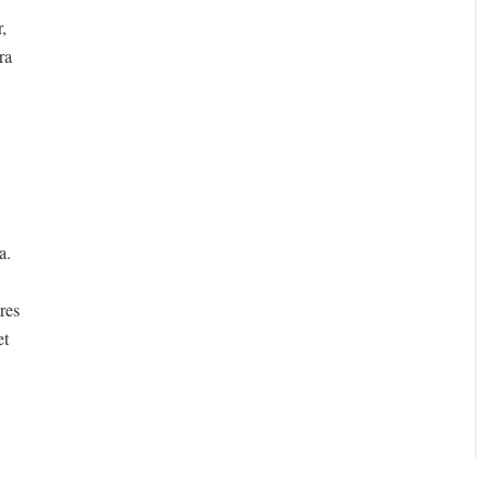
,
ra
a.
res
et