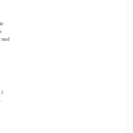
le
n
r med
i.
,