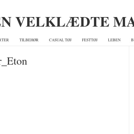
RTER
TILBEHØR
CASUAL TØJ
FESTTØJ
LEBEN
B
r_Eton
S