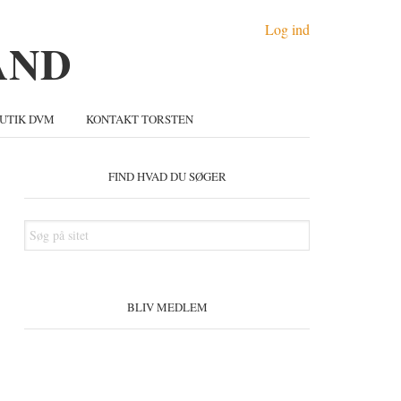
Log ind
UTIK DVM
KONTAKT TORSTEN
Primær
idebar
FIND HVAD DU SØGER
Søg
på
sitet
BLIV MEDLEM