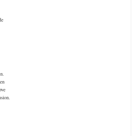
de
n.
 en
øve
usion.