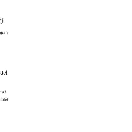
øj
hjem
 del
ia i
tatet