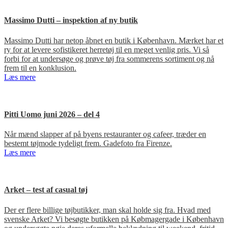
Massimo Dutti – inspektion af ny butik
Massimo Dutti har netop åbnet en butik i København. Mærket har et
ry for at levere sofistikeret herretøj til en meget venlig pris. Vi så
forbi for at undersøge og prøve tøj fra sommerens sortiment og nå
frem til en konklusion.
Læs mere
Pitti Uomo juni 2026 – del 4
Når mænd slapper af på byens restauranter og cafeer, træder en
bestemt tøjmode tydeligt frem. Gadefoto fra Firenze.
Læs mere
Arket – test af casual tøj
Der er flere billige tøjbutikker, man skal holde sig fra. Hvad med
svenske Arket? Vi besøgte butikken på Købmagergade i København