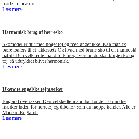
made to measure.
Læs mere
Harmonisk brug af herresko
Skomodeller dur med noget tøj og med andet ikke. Kan man fx
bære loafers til et jakkesæt? Og hvad med brune sko til en marineblå
habit? Den velklædte mand forklarer, hvordan du skal bruge sko og
tøj, så udtrykket bliver harmonisk.
Læs mere
Ukendte engelske tøjmærker
England overrasker. Den velklædte mand har fundet 10 mindre
mærker inden for herretøj og tilbehør, som du næppe kender. Alle er
Made in England.
Læs mere