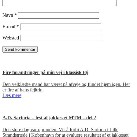
Navn
*
E-mail
*
Websted
Fire forandringer på min vej i klassisk tøj
Den velklædte mand har været på afveje og fundet hjem igen. Her
er fire af hans fejltrin.
Læs mere
A.D. Sartoria – test af jakkesæt MTM – del 2
Den store dag var oprunden. Vi så forbi A.D. Sartoria i Lille
Strandstræde i København for at evaluere resultatet af et jakkesæt