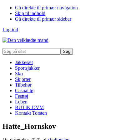
Gå direkte til primær navigation
Skip til indhold
Gå direkte til primær sidebar
Log ind
Søg
på
sitet
Jakkesæt
Sportsjakker
Sko
Skjorter
Tilbehør
Casual tøj
Festtøj
Leben
BUTIK DVM
Kontakt Torsten
Hatte_Hornskov
16. december 2020
, af
cheftorsten