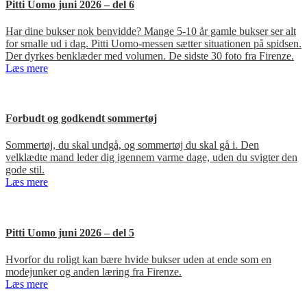
Pitti Uomo juni 2026 – del 6
Har dine bukser nok benvidde? Mange 5-10 år gamle bukser ser alt
for smalle ud i dag. Pitti Uomo-messen sætter situationen på spidsen.
Der dyrkes benklæder med volumen. De sidste 30 foto fra Firenze.
Læs mere
Forbudt og godkendt sommertøj
Sommertøj, du skal undgå, og sommertøj du skal gå i. Den
velklædte mand leder dig igennem varme dage, uden du svigter den
gode stil.
Læs mere
Pitti Uomo juni 2026 – del 5
Hvorfor du roligt kan bære hvide bukser uden at ende som en
modejunker og anden læring fra Firenze.
Læs mere