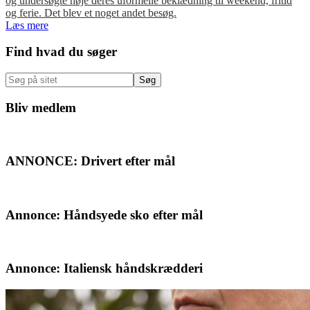
og undersøgte nøje deres uformelle beklædning til weekend, fritid
og ferie. Det blev et noget andet besøg.
Læs mere
Primær
Find hvad du søger
Sidebar
Søg
på
sitet
Bliv medlem
ANNONCE: Drivert efter mål
Annonce: Håndsyede sko efter mål
Annonce: Italiensk håndskrædderi