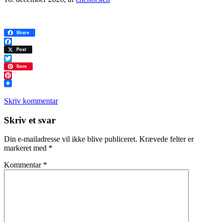
Share
Facebook
Post
Twitter
Save
Pinterest
Skriv kommentar
Læserinteraktioner
Skriv et svar
Din e-mailadresse vil ikke blive publiceret.
Krævede felter er
markeret med
*
Kommentar
*