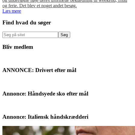
og undersøgte nøje deres uformelle beklædning til weekend, fritid
og ferie. Det blev et noget andet besøg.
Læs mere
Primær
Find hvad du søger
Sidebar
Søg
på
sitet
Bliv medlem
ANNONCE: Drivert efter mål
Annonce: Håndsyede sko efter mål
Annonce: Italiensk håndskrædderi