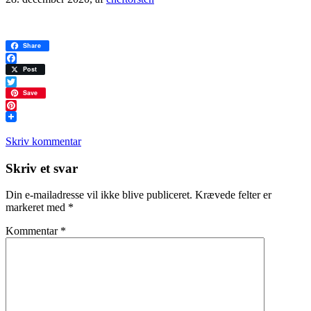
Share
Facebook
Post
Twitter
Save
Pinterest
Skriv kommentar
Læserinteraktioner
Skriv et svar
Din e-mailadresse vil ikke blive publiceret.
Krævede felter er
markeret med
*
Kommentar
*