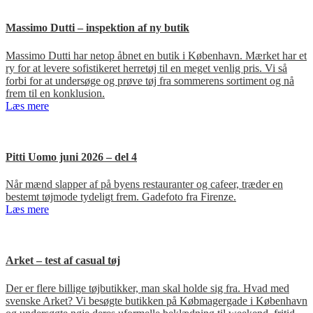
Massimo Dutti – inspektion af ny butik
Massimo Dutti har netop åbnet en butik i København. Mærket har et
ry for at levere sofistikeret herretøj til en meget venlig pris. Vi så
forbi for at undersøge og prøve tøj fra sommerens sortiment og nå
frem til en konklusion.
Læs mere
Pitti Uomo juni 2026 – del 4
Når mænd slapper af på byens restauranter og cafeer, træder en
bestemt tøjmode tydeligt frem. Gadefoto fra Firenze.
Læs mere
Arket – test af casual tøj
Der er flere billige tøjbutikker, man skal holde sig fra. Hvad med
svenske Arket? Vi besøgte butikken på Købmagergade i København