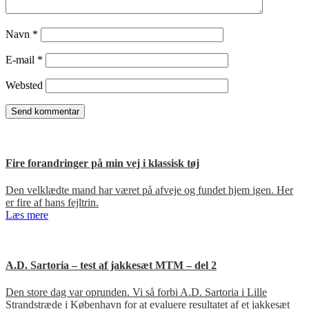
Navn
*
E-mail
*
Websted
Fire forandringer på min vej i klassisk tøj
Den velklædte mand har været på afveje og fundet hjem igen. Her
er fire af hans fejltrin.
Læs mere
A.D. Sartoria – test af jakkesæt MTM – del 2
Den store dag var oprunden. Vi så forbi A.D. Sartoria i Lille
Strandstræde i København for at evaluere resultatet af et jakkesæt