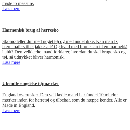
made to measure.
Læs mere
Harmonisk brug af herresko
Skomodeller dur med noget tøj og med andet ikke. Kan man fx
bære loafers til et jakkesæt? Og hvad med brune sko til en marineblå
habit? Den velklædte mand forklarer, hvordan du skal bruge sko og
tøj, så udtrykket bliver harmonisk.
Læs mere
Ukendte engelske tøjmærker
England overrasker. Den velklædte mand har fundet 10 mindre
mærker inden for herretøj og tilbehør, som du næppe kender. Alle er
Made in England.
Læs mere