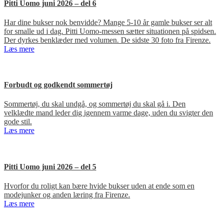
Pitti Uomo juni 2026 – del 6
Har dine bukser nok benvidde? Mange 5-10 år gamle bukser ser alt
for smalle ud i dag. Pitti Uomo-messen sætter situationen på spidsen.
Der dyrkes benklæder med volumen. De sidste 30 foto fra Firenze.
Læs mere
Forbudt og godkendt sommertøj
Sommertøj, du skal undgå, og sommertøj du skal gå i. Den
velklædte mand leder dig igennem varme dage, uden du svigter den
gode stil.
Læs mere
Pitti Uomo juni 2026 – del 5
Hvorfor du roligt kan bære hvide bukser uden at ende som en
modejunker og anden læring fra Firenze.
Læs mere