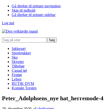
Gå direkte til primær navigation
Skip til indhold
Gå direkte til primær sidebar
Log ind
Søg
på
sitet
Jakkesæt
Sportsjakker
Sko
Skjorter
Tilbehør
Casual tøj
Festtøj
Leben
BUTIK DVM
Kontakt Torsten
Peter_Adolphsens_nye hat_herremode-4
28. december 2020
, af
cheftorsten