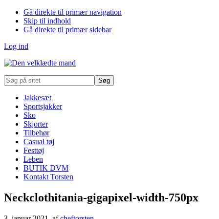
Gå direkte til primær navigation
Skip til indhold
Gå direkte til primær sidebar
Log ind
Søg
på
sitet
Jakkesæt
Sportsjakker
Sko
Skjorter
Tilbehør
Casual tøj
Festtøj
Leben
BUTIK DVM
Kontakt Torsten
Neckclothitania-gigapixel-width-750px
3. januar 2021
, af
cheftorsten