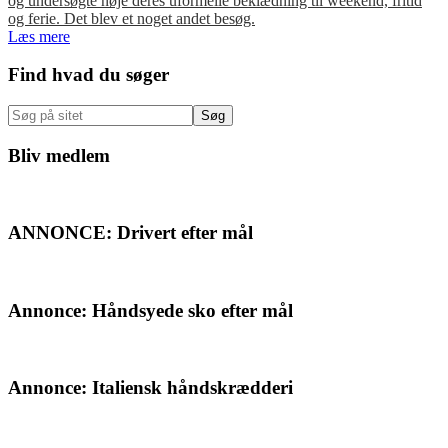
og undersøgte nøje deres uformelle beklædning til weekend, fritid
og ferie. Det blev et noget andet besøg.
Læs mere
Primær
Find hvad du søger
Sidebar
Søg
på
sitet
Bliv medlem
ANNONCE: Drivert efter mål
Annonce: Håndsyede sko efter mål
Annonce: Italiensk håndskrædderi