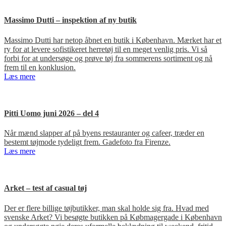
Massimo Dutti – inspektion af ny butik
Massimo Dutti har netop åbnet en butik i København. Mærket har et
ry for at levere sofistikeret herretøj til en meget venlig pris. Vi så
forbi for at undersøge og prøve tøj fra sommerens sortiment og nå
frem til en konklusion.
Læs mere
Pitti Uomo juni 2026 – del 4
Når mænd slapper af på byens restauranter og cafeer, træder en
bestemt tøjmode tydeligt frem. Gadefoto fra Firenze.
Læs mere
Arket – test af casual tøj
Der er flere billige tøjbutikker, man skal holde sig fra. Hvad med
svenske Arket? Vi besøgte butikken på Købmagergade i København