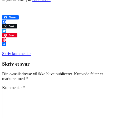
Share
Facebook
Post
Twitter
Save
Pinterest
Skriv kommentar
Læserinteraktioner
Skriv et svar
Din e-mailadresse vil ikke blive publiceret.
Krævede felter er
markeret med
*
Kommentar
*