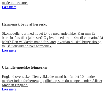
made to measure.
Læs mere
Harmonisk brug af herresko
Skomodeller dur med noget tøj og med andet ikke. Kan man fx
bære loafers til et jakkesæt? Og hvad med brune sko til en marineblå
habit? Den velklædte mand forklarer, hvordan du skal bruge sko og
tøj, så udtrykket bliver harmonisk.
Læs mere
Ukendte engelske tøjmærker
England overrasker. Den velklædte mand har fundet 10 mindre
mærker inden for herretøj og tilbehør, som du næppe kender. Alle er
Made in England.
Læs mere