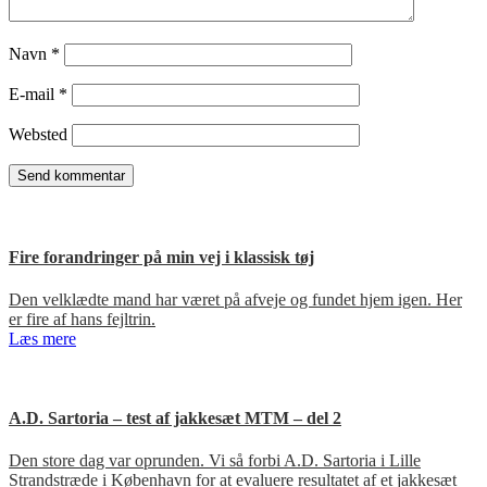
Navn
*
E-mail
*
Websted
Fire forandringer på min vej i klassisk tøj
Den velklædte mand har været på afveje og fundet hjem igen. Her
er fire af hans fejltrin.
Læs mere
A.D. Sartoria – test af jakkesæt MTM – del 2
Den store dag var oprunden. Vi så forbi A.D. Sartoria i Lille
Strandstræde i København for at evaluere resultatet af et jakkesæt