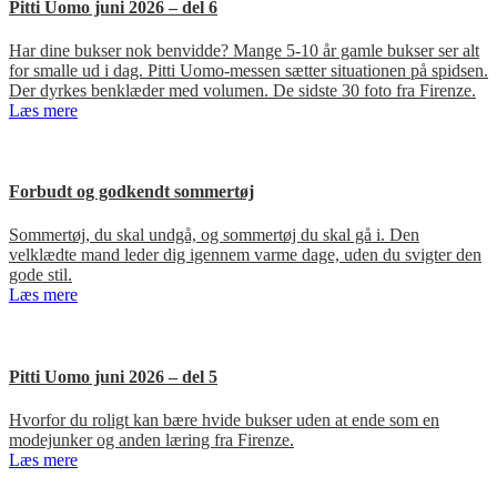
Pitti Uomo juni 2026 – del 6
Har dine bukser nok benvidde? Mange 5-10 år gamle bukser ser alt
for smalle ud i dag. Pitti Uomo-messen sætter situationen på spidsen.
Der dyrkes benklæder med volumen. De sidste 30 foto fra Firenze.
Læs mere
Forbudt og godkendt sommertøj
Sommertøj, du skal undgå, og sommertøj du skal gå i. Den
velklædte mand leder dig igennem varme dage, uden du svigter den
gode stil.
Læs mere
Pitti Uomo juni 2026 – del 5
Hvorfor du roligt kan bære hvide bukser uden at ende som en
modejunker og anden læring fra Firenze.
Læs mere