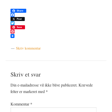
Share
Facebook
Post
Twitter
Save
Pinterest
Skriv kommentar
Læserinteraktioner
Skriv et svar
Din e-mailadresse vil ikke blive publiceret.
Krævede
felter er markeret med
*
Kommentar
*