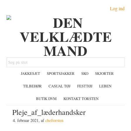
Gå
Skip
Gå
Log ind
direkte
til
direkte
til
indhold
til
primær
primær
navigation
sidebar
Søg
på
JAKKESÆT
SPORTSJAKKER
SKO
SKJORTER
sitet
TILBEHØR
CASUAL TØJ
FESTTØJ
LEBEN
BUTIK DVM
KONTAKT TORSTEN
Pleje_af_læderhandsker
4. februar 2021
, af
cheftorsten