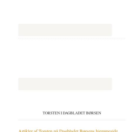
TORSTEN I DAGBLADET BØRSEN
Artikler af Torsten på Dagbladet Børsens hjemmeside
.