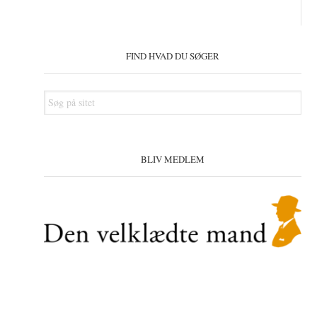
Primær
Sidebar
FIND HVAD DU SØGER
Søg
på
sitet
BLIV MEDLEM