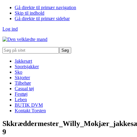
Gå direkte til primær navigation
Skip til indhold
Gå direkte til primær sidebar
Log ind
Søg
på
sitet
Jakkesæt
Sportsjakker
Sko
Skjorter
Tilbehør
Casual tøj
Festtøj
Leben
BUTIK DVM
Kontakt Torsten
Skkræddermester_Willy_Mokjær_jakkes
9