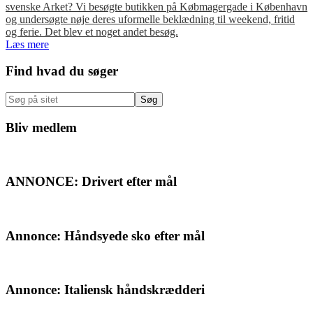
svenske Arket? Vi besøgte butikken på Købmagergade i København
og undersøgte nøje deres uformelle beklædning til weekend, fritid
og ferie. Det blev et noget andet besøg.
Læs mere
Primær
Find hvad du søger
Sidebar
Søg
på
sitet
Bliv medlem
ANNONCE: Drivert efter mål
Annonce: Håndsyede sko efter mål
Annonce: Italiensk håndskrædderi