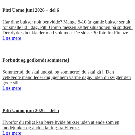
Pitti Uomo juni 2026 – del 6
Har dine bukser nok benvidde? Mange 5-10 år gamle bukser ser alt
for smalle ud i dag. Pitti Uomo-messen sætter situationen på spidsen.
Der dyrkes benklæder med volumen. De sidste 30 foto fra Firenze.
Læs mere
Forbudt og godkendt sommertøj
Sommertøj, du skal undgå, og sommertøj du skal gå i. Den
velklædte mand leder dig igennem varme dage, uden du svigter den
gode stil.
Læs mere
Pitti Uomo juni 2026 – del 5
Hvorfor du roligt kan bære hvide bukser uden at ende som en
modejunker og anden læring fra Firenze.
Læs mere