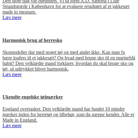
Den store dag var oprunden. Vi så forbi A.D. Sartoria i Lille
Strandstræde i København for at evaluere resultatet af et jakkesæt
made to measure.
Læs mere
Harmonisk brug af herresko
Skomodeller dur med noget tøj og med andet ikke. Kan man fx
bære loafers til et jakkesæt? Og hvad med brune sko til en marineblå
habit? Den velklædte mand forklarer, hvordan du skal bruge sko og
tøj, så udtrykket bliver harmonisk.
Læs mere
Ukendte engelske tøjmærker
England overrasker. Den velklædte mand har fundet 10 mindre
mærker inden for herretøj og tilbehør, som du næppe kender. Alle er
Made in England.
Læs mere