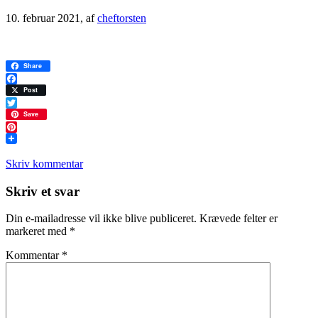
10. februar 2021
, af
cheftorsten
Share
Facebook
Post
Twitter
Save
Pinterest
Skriv kommentar
Læserinteraktioner
Skriv et svar
Din e-mailadresse vil ikke blive publiceret.
Krævede felter er
markeret med
*
Kommentar
*