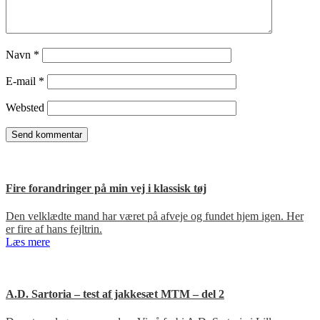
Navn
*
E-mail
*
Websted
Fire forandringer på min vej i klassisk tøj
Den velklædte mand har været på afveje og fundet hjem igen. Her
er fire af hans fejltrin.
Læs mere
A.D. Sartoria – test af jakkesæt MTM – del 2