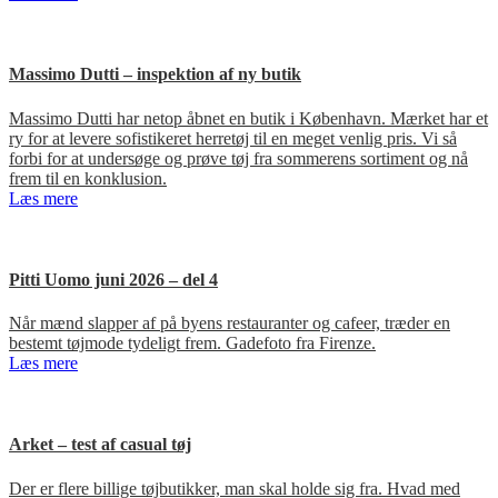
Massimo Dutti – inspektion af ny butik
Massimo Dutti har netop åbnet en butik i København. Mærket har et
ry for at levere sofistikeret herretøj til en meget venlig pris. Vi så
forbi for at undersøge og prøve tøj fra sommerens sortiment og nå
frem til en konklusion.
Læs mere
Pitti Uomo juni 2026 – del 4
Når mænd slapper af på byens restauranter og cafeer, træder en
bestemt tøjmode tydeligt frem. Gadefoto fra Firenze.
Læs mere
Arket – test af casual tøj
Der er flere billige tøjbutikker, man skal holde sig fra. Hvad med