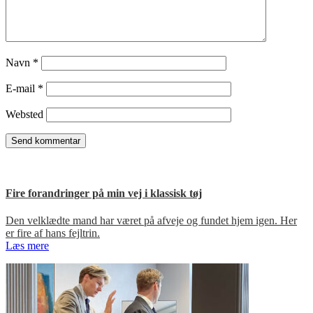
Navn
*
E-mail
*
Websted
Fire forandringer på min vej i klassisk tøj
Den velklædte mand har været på afveje og fundet hjem igen. Her
er fire af hans fejltrin.
Læs mere