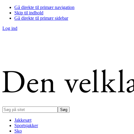
Gå direkte til primær navigation
Skip til indhold
Gå direkte til primær sidebar
Log ind
Søg
på
sitet
Jakkesæt
Sportsjakker
Sko