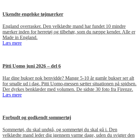
Ukendte engelske tøjmærker
England overrasker. Den velklædte mand har fundet 10 mindre
mærker inden for herretøj og tilbehør, som du næppe kender. Alle er
Made in England.
Læs mere
Pitti Uomo juni 2026 – del 6
Har dine bukser nok benvidde? Mange 5-10 år gamle bukser ser alt
for smalle ud i dag. Pitti Uomo-messen sætter situationen på spidsen.
Der dyrkes benklæder med volumen. De sidste 30 foto fra Firenze.
Læs mere
Forbudt og godkendt sommertøj
Sommertøj, du skal undgå, og sommertøj du skal gå i. Den
velklædte mand leder dig igennem varme dage, uden du svigter den