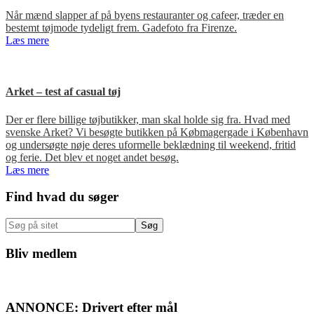
Når mænd slapper af på byens restauranter og cafeer, træder en
bestemt tøjmode tydeligt frem. Gadefoto fra Firenze.
Læs mere
Arket – test af casual tøj
Der er flere billige tøjbutikker, man skal holde sig fra. Hvad med
svenske Arket? Vi besøgte butikken på Købmagergade i København
og undersøgte nøje deres uformelle beklædning til weekend, fritid
og ferie. Det blev et noget andet besøg.
Læs mere
Primær
Find hvad du søger
Sidebar
Søg
på
sitet
Bliv medlem
ANNONCE: Drivert efter mål