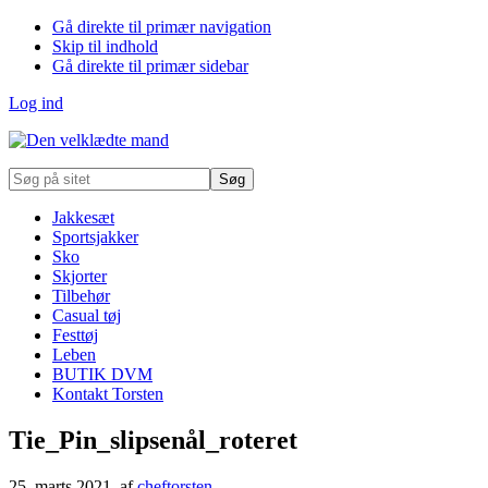
Gå direkte til primær navigation
Skip til indhold
Gå direkte til primær sidebar
Log ind
Søg
på
sitet
Jakkesæt
Sportsjakker
Sko
Skjorter
Tilbehør
Casual tøj
Festtøj
Leben
BUTIK DVM
Kontakt Torsten
Tie_Pin_slipsenål_roteret
25. marts 2021
, af
cheftorsten