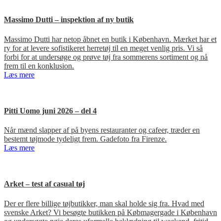
Massimo Dutti – inspektion af ny butik
Massimo Dutti har netop åbnet en butik i København. Mærket har et
ry for at levere sofistikeret herretøj til en meget venlig pris. Vi så
forbi for at undersøge og prøve tøj fra sommerens sortiment og nå
frem til en konklusion.
Læs mere
Pitti Uomo juni 2026 – del 4
Når mænd slapper af på byens restauranter og cafeer, træder en
bestemt tøjmode tydeligt frem. Gadefoto fra Firenze.
Læs mere
Arket – test af casual tøj
Der er flere billige tøjbutikker, man skal holde sig fra. Hvad med
svenske Arket? Vi besøgte butikken på Købmagergade i København