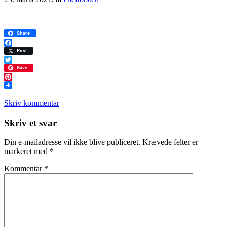
Share
Facebook
Post
Twitter
Save
Pinterest
Skriv kommentar
Læserinteraktioner
Skriv et svar
Din e-mailadresse vil ikke blive publiceret.
Krævede felter er
markeret med
*
Kommentar
*