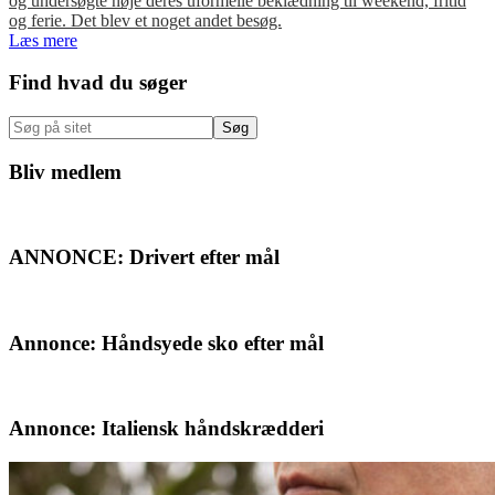
og undersøgte nøje deres uformelle beklædning til weekend, fritid
og ferie. Det blev et noget andet besøg.
Læs mere
Primær
Find hvad du søger
Sidebar
Søg
på
sitet
Bliv medlem
ANNONCE: Drivert efter mål
Annonce: Håndsyede sko efter mål
Annonce: Italiensk håndskrædderi