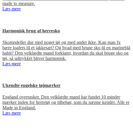
made to measure.
Læs mere
Harmonisk brug af herresko
Skomodeller dur med noget tøj og med andet ikke. Kan man fx
bære loafers til et jakkesæt? Og hvad med brune sko til en marineblå
habit? Den velklædte mand forklarer, hvordan du skal bruge sko og
tøj, så udtrykket bliver harmonisk.
Læs mere
Ukendte engelske tøjmærker
England overrasker. Den velklædte mand har fundet 10 mindre
mærker inden for herretøj og tilbehør, som du næppe kender. Alle er
Made in England.
Læs mere