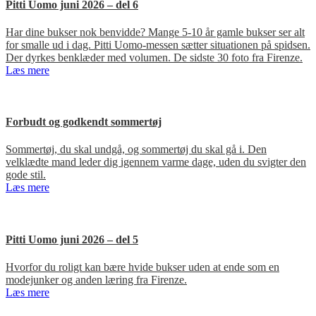
Pitti Uomo juni 2026 – del 6
Har dine bukser nok benvidde? Mange 5-10 år gamle bukser ser alt
for smalle ud i dag. Pitti Uomo-messen sætter situationen på spidsen.
Der dyrkes benklæder med volumen. De sidste 30 foto fra Firenze.
Læs mere
Forbudt og godkendt sommertøj
Sommertøj, du skal undgå, og sommertøj du skal gå i. Den
velklædte mand leder dig igennem varme dage, uden du svigter den
gode stil.
Læs mere
Pitti Uomo juni 2026 – del 5
Hvorfor du roligt kan bære hvide bukser uden at ende som en
modejunker og anden læring fra Firenze.
Læs mere