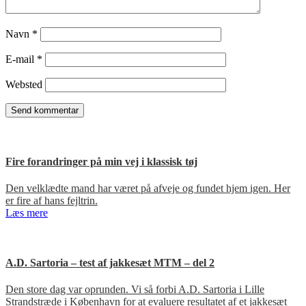
Navn
*
E-mail
*
Websted
Fire forandringer på min vej i klassisk tøj
Den velklædte mand har været på afveje og fundet hjem igen. Her
er fire af hans fejltrin.
Læs mere
A.D. Sartoria – test af jakkesæt MTM – del 2
Den store dag var oprunden. Vi så forbi A.D. Sartoria i Lille
Strandstræde i København for at evaluere resultatet af et jakkesæt