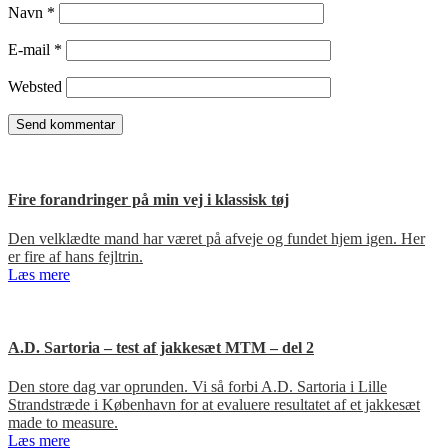
Navn
*
E-mail
*
Websted
Fire forandringer på min vej i klassisk tøj
Den velklædte mand har været på afveje og fundet hjem igen. Her
er fire af hans fejltrin.
Læs mere
A.D. Sartoria – test af jakkesæt MTM – del 2
Den store dag var oprunden. Vi så forbi A.D. Sartoria i Lille
Strandstræde i København for at evaluere resultatet af et jakkesæt
made to measure.
Læs mere