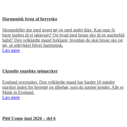
Harmonisk brug af herresko
Skomodeller dur med noget tøj og med andet ikke. Kan man fx
bære loafers til et jakkesæt? Og hvad med brune sko til en marineblå
habit? Den velklædte mand forklarer, hvordan du skal bruge sko og
tøj, så udtrykket bliver harmonisk.
Læs mere
Ukendte engelske tøjmærker
England overrasker. Den velklædte mand har fundet 10 mindre
mærker inden for herretøj og tilbehør, som du næppe kender. Alle er
Made in England.
Læs mere
Pitti Uomo juni 2026 – del 6