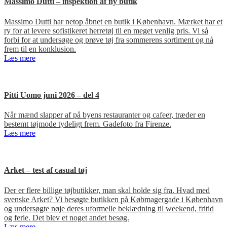
Massimo Dutti – inspektion af ny butik
Massimo Dutti har netop åbnet en butik i København. Mærket har et
ry for at levere sofistikeret herretøj til en meget venlig pris. Vi så
forbi for at undersøge og prøve tøj fra sommerens sortiment og nå
frem til en konklusion.
Læs mere
Pitti Uomo juni 2026 – del 4
Når mænd slapper af på byens restauranter og cafeer, træder en
bestemt tøjmode tydeligt frem. Gadefoto fra Firenze.
Læs mere
Arket – test af casual tøj
Der er flere billige tøjbutikker, man skal holde sig fra. Hvad med
svenske Arket? Vi besøgte butikken på Købmagergade i København
og undersøgte nøje deres uformelle beklædning til weekend, fritid
og ferie. Det blev et noget andet besøg.
Læs mere