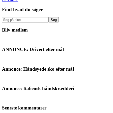
Primær
Find hvad du søger
Sidebar
Søg
på
sitet
Bliv medlem
ANNONCE: Drivert efter mål
Annonce: Håndsyede sko efter mål
Annonce: Italiensk håndskrædderi
Seneste kommentarer