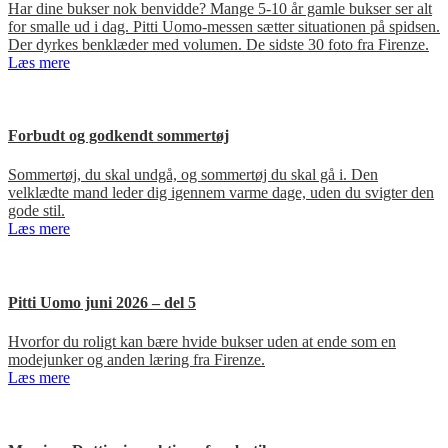
Har dine bukser nok benvidde? Mange 5-10 år gamle bukser ser alt
for smalle ud i dag. Pitti Uomo-messen sætter situationen på spidsen.
Der dyrkes benklæder med volumen. De sidste 30 foto fra Firenze.
Læs mere
Forbudt og godkendt sommertøj
Sommertøj, du skal undgå, og sommertøj du skal gå i. Den
velklædte mand leder dig igennem varme dage, uden du svigter den
gode stil.
Læs mere
Pitti Uomo juni 2026 – del 5
Hvorfor du roligt kan bære hvide bukser uden at ende som en
modejunker og anden læring fra Firenze.
Læs mere