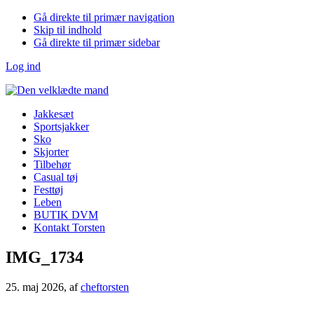
Gå direkte til primær navigation
Skip til indhold
Gå direkte til primær sidebar
Log ind
Jakkesæt
Sportsjakker
Sko
Skjorter
Tilbehør
Casual tøj
Festtøj
Leben
BUTIK DVM
Kontakt Torsten
IMG_1734
25. maj 2026
, af
cheftorsten