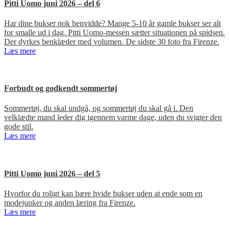
Pitti Uomo juni 2026 – del 6
Har dine bukser nok benvidde? Mange 5-10 år gamle bukser ser alt
for smalle ud i dag. Pitti Uomo-messen sætter situationen på spidsen.
Der dyrkes benklæder med volumen. De sidste 30 foto fra Firenze.
Læs mere
Forbudt og godkendt sommertøj
Sommertøj, du skal undgå, og sommertøj du skal gå i. Den
velklædte mand leder dig igennem varme dage, uden du svigter den
gode stil.
Læs mere
Pitti Uomo juni 2026 – del 5
Hvorfor du roligt kan bære hvide bukser uden at ende som en
modejunker og anden læring fra Firenze.
Læs mere