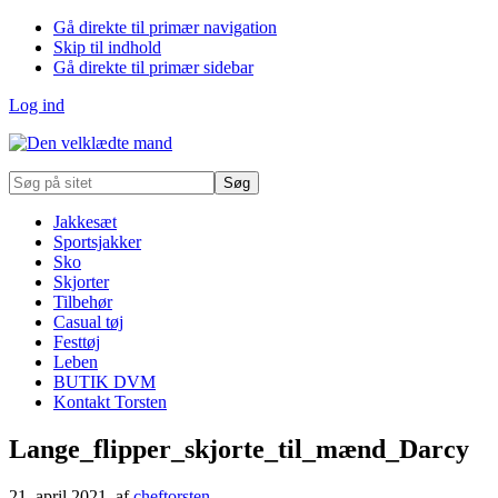
Gå direkte til primær navigation
Skip til indhold
Gå direkte til primær sidebar
Log ind
Søg
på
sitet
Jakkesæt
Sportsjakker
Sko
Skjorter
Tilbehør
Casual tøj
Festtøj
Leben
BUTIK DVM
Kontakt Torsten
Lange_flipper_skjorte_til_mænd_Darcy
21. april 2021
, af
cheftorsten