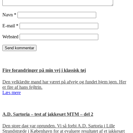
Navn
*
E-mail
*
Websted
Fire forandringer på min vej i klassisk tøj
Den velklædte mand har været på afveje og fundet hjem igen. Her
er fire af hans fejltrin.
Læs mere
A.D. Sartoria – test af jakkesæt MTM – del 2
Den store dag var oprunden. Vi så forbi A.D. Sartoria i Lille
Strandstræde i København for at evaluere resultatet af et jakkesæt