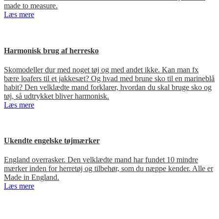
made to measure.
Læs mere
Harmonisk brug af herresko
Skomodeller dur med noget tøj og med andet ikke. Kan man fx
bære loafers til et jakkesæt? Og hvad med brune sko til en marineblå
habit? Den velklædte mand forklarer, hvordan du skal bruge sko og
tøj, så udtrykket bliver harmonisk.
Læs mere
Ukendte engelske tøjmærker
England overrasker. Den velklædte mand har fundet 10 mindre
mærker inden for herretøj og tilbehør, som du næppe kender. Alle er
Made in England.
Læs mere