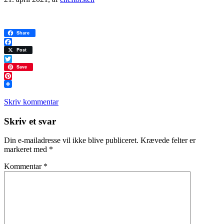
Share
Facebook
Post
Twitter
Save
Pinterest
Skriv kommentar
Læserinteraktioner
Skriv et svar
Din e-mailadresse vil ikke blive publiceret.
Krævede felter er
markeret med
*
Kommentar
*