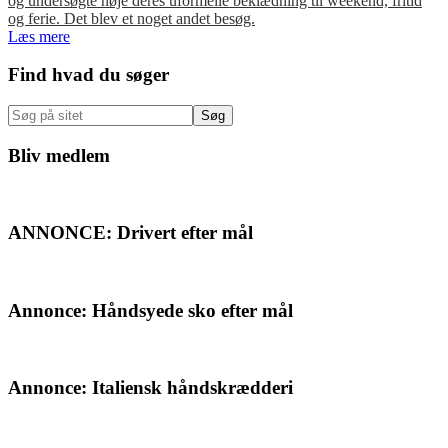
og undersøgte nøje deres uformelle beklædning til weekend, fritid
og ferie. Det blev et noget andet besøg.
Læs mere
Primær
Find hvad du søger
Sidebar
Søg
på
sitet
Bliv medlem
ANNONCE: Drivert efter mål
Annonce: Håndsyede sko efter mål
Annonce: Italiensk håndskrædderi