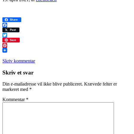
Share
Facebook
Post
Twitter
Save
Pinterest
Skriv kommentar
Læserinteraktioner
Skriv et svar
Din e-mailadresse vil ikke blive publiceret.
Krævede felter er
markeret med
*
Kommentar
*