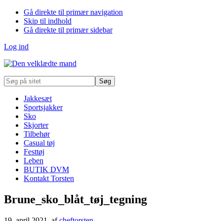
Gå direkte til primær navigation
Skip til indhold
Gå direkte til primær sidebar
Log ind
Søg
på
sitet
Jakkesæt
Sportsjakker
Sko
Skjorter
Tilbehør
Casual tøj
Festtøj
Leben
BUTIK DVM
Kontakt Torsten
Brune_sko_blåt_tøj_tegning
19. april 2021
, af
cheftorsten