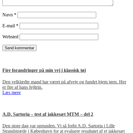
Navn
*
E-mail
*
Websted
Fire forandringer på min vej i klassisk tøj
Den velklædte mand har været på afveje og fundet hjem igen. Her
er fire af hans fejltrin.
Læs mere
A.D. Sartoria – test af jakkesæt MTM – del 2
Den store dag var oprunden. Vi så forbi A.D. Sartoria i Lille
Strandstræde i København for at evaluere resultatet af et jakkesæt