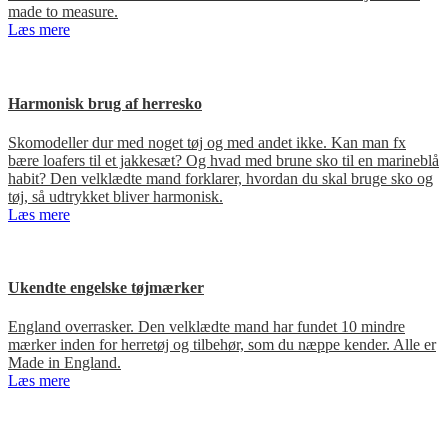
made to measure.
Læs mere
Harmonisk brug af herresko
Skomodeller dur med noget tøj og med andet ikke. Kan man fx
bære loafers til et jakkesæt? Og hvad med brune sko til en marineblå
habit? Den velklædte mand forklarer, hvordan du skal bruge sko og
tøj, så udtrykket bliver harmonisk.
Læs mere
Ukendte engelske tøjmærker
England overrasker. Den velklædte mand har fundet 10 mindre
mærker inden for herretøj og tilbehør, som du næppe kender. Alle er
Made in England.
Læs mere