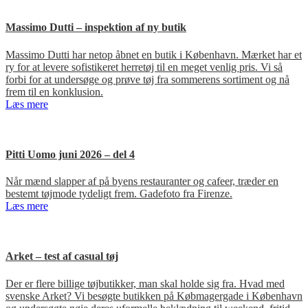
Massimo Dutti – inspektion af ny butik
Massimo Dutti har netop åbnet en butik i København. Mærket har et
ry for at levere sofistikeret herretøj til en meget venlig pris. Vi så
forbi for at undersøge og prøve tøj fra sommerens sortiment og nå
frem til en konklusion.
Læs mere
Pitti Uomo juni 2026 – del 4
Når mænd slapper af på byens restauranter og cafeer, træder en
bestemt tøjmode tydeligt frem. Gadefoto fra Firenze.
Læs mere
Arket – test af casual tøj
Der er flere billige tøjbutikker, man skal holde sig fra. Hvad med
svenske Arket? Vi besøgte butikken på Købmagergade i København