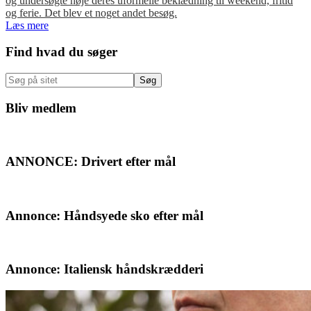
og undersøgte nøje deres uformelle beklædning til weekend, fritid
og ferie. Det blev et noget andet besøg.
Læs mere
Primær
Find hvad du søger
Sidebar
Søg
på
sitet
Bliv medlem
ANNONCE: Drivert efter mål
Annonce: Håndsyede sko efter mål
Annonce: Italiensk håndskrædderi