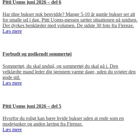
Pitti Uomo juni 2026 – del 6
Har dine bukser nok benvidde? Mange 5-10 år gamle bukser ser alt
for smalle ud i dag. Pitti Uomo-messen sætter situationen på spidsen.
Der dyrkes benklæder med volumen. De sidste 30 foto fra Firenze.
Læs mere
Forbudt og godkendt sommertøj
Sommertøj, du skal undgå, og sommertøj du skal gå i. Den
velklædte mand leder dig igennem varme dage, uden du svigter den
gode stil.
Læs mere
Pitti Uomo juni 2026 – del 5
Hvorfor du roligt kan bære hvide bukser uden at ende som en
modejunker og anden læring fra Firenze.
Læs mere