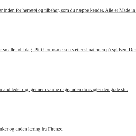
 inden for herretøj og tilbehør, som du næppe kender. Alle er Made in
 smalle ud i dag. Pitti Uomo-messen sætter situationen på spidsen. De
mand leder dig igennem varme dage, uden du svigter den gode stil.
ker og anden læring fra Firenze.