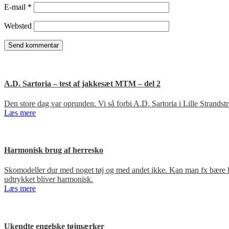
E-mail
*
Websted
A.D. Sartoria – test af jakkesæt MTM – del 2
Den store dag var oprunden. Vi så forbi A.D. Sartoria i Lille Strandst
Læs mere
Harmonisk brug af herresko
Skomodeller dur med noget tøj og med andet ikke. Kan man fx bære loa
udtrykket bliver harmonisk.
Læs mere
Ukendte engelske tøjmærker