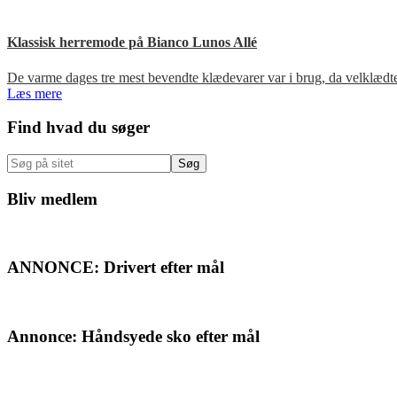
Klassisk herremode på Bianco Lunos Allé
De varme dages tre mest bevendte klædevarer var i brug, da velklæd
Læs mere
Primær
Find hvad du søger
Sidebar
Søg
på
sitet
Bliv medlem
ANNONCE: Drivert efter mål
Annonce: Håndsyede sko efter mål