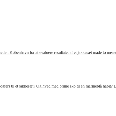
ræde i København for at evaluere resultatet af et jakkesæt made to meas
fers til et jakkesæt? Og hvad med brune sko til en marineblå habit? D