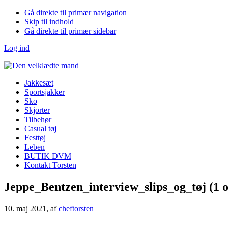
Gå direkte til primær navigation
Skip til indhold
Gå direkte til primær sidebar
Log ind
Jakkesæt
Sportsjakker
Sko
Skjorter
Tilbehør
Casual tøj
Festtøj
Leben
BUTIK DVM
Kontakt Torsten
Jeppe_Bentzen_interview_slips_og_tøj (1 o
10. maj 2021
, af
cheftorsten