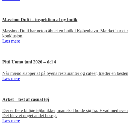
Massimo Dutti – inspektion af ny butik
Massimo Dutti har netop åbnet en butik i København. Mærket har et ry fo
konklusion.
Læs mere
Pitti Uomo juni 2026 – del 4
Når mænd slapper af på byens restauranter og cafeer, træder en bestem
Læs mere
Arket – test af casual tøj
Der er flere billige tøjbutikker, man skal holde sig fra. Hvad med s
Det blev et noget andet besøg.
Læs mere