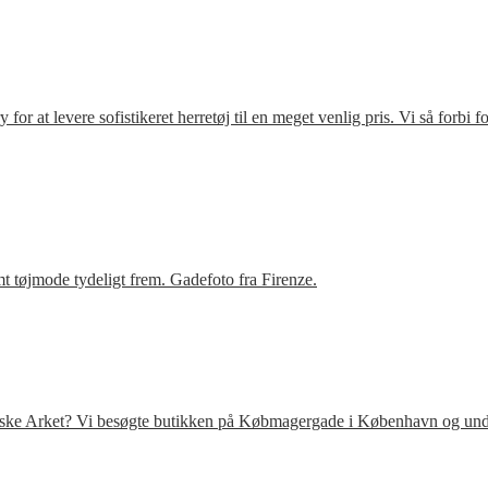
r at levere sofistikeret herretøj til en meget venlig pris. Vi så forbi 
t tøjmode tydeligt frem. Gadefoto fra Firenze.
venske Arket? Vi besøgte butikken på Købmagergade i København og under