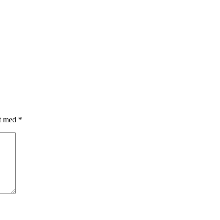
et med
*