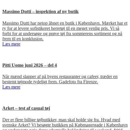
Massimo Dutti – inspektion af ny butik
Massimo Dutti har netop åbnet en butik i København. Mærket har et
ry for at levere sofistikeret herretøj til en meget venlig pris. Vi så
forbi for at undersøge og prøve tøj fra sommerens sortiment og nå
frem til en konklusion.
Læs mere
Pitti Uomo juni 2026 – del 4
Når mænd slapper af på byens restauranter og cafeer, træder en
bestemt tøjmode tydeligt frem. Gadefoto fra Firenze.
Læs mere
Arket – test af casual tøj
Der er flere billige tøjbutikker, man skal holde sig fra. Hvad med
svenske Arket? Vi besøgte butikken på Købmagergade i København