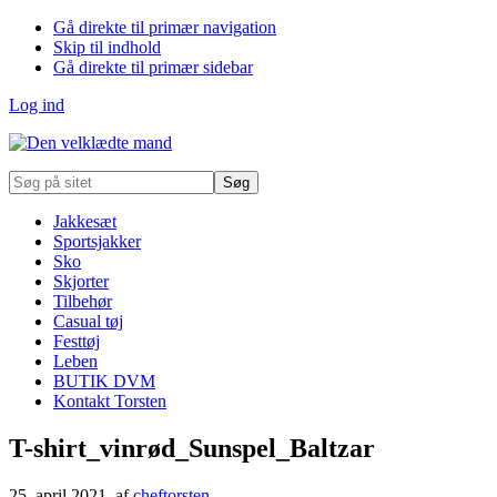
Gå direkte til primær navigation
Skip til indhold
Gå direkte til primær sidebar
Log ind
Søg
på
sitet
Jakkesæt
Sportsjakker
Sko
Skjorter
Tilbehør
Casual tøj
Festtøj
Leben
BUTIK DVM
Kontakt Torsten
T-shirt_vinrød_Sunspel_Baltzar
25. april 2021
, af
cheftorsten