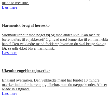
made to measure.
Læs mere
Harmonisk brug af herresko
Skomodeller dur med noget tøj og med andet ikke. Kan man fx
bære loafers til et jakkesæt? Og hvad med brune sko til en marineblå
habit? Den velklædte mand forklarer, hvordan du skal bruge sko og
tøj, så udtrykket bliver harmonisk.
Læs mere
Ukendte engelske tøjmærker
England overrasker. Den velklædte mand har fundet 10 mindre
mærker inden for herretøj og tilbehør, som du næppe kender. Alle er
Made in England.
Læs mere