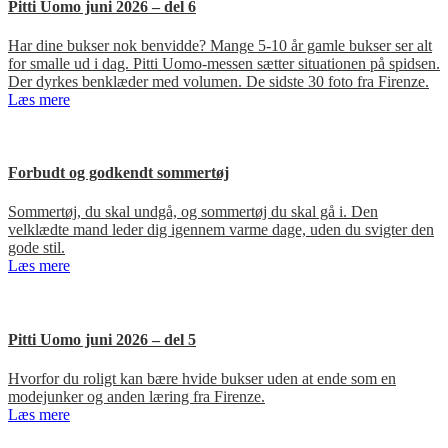
Pitti Uomo juni 2026 – del 6
Har dine bukser nok benvidde? Mange 5-10 år gamle bukser ser alt
for smalle ud i dag. Pitti Uomo-messen sætter situationen på spidsen.
Der dyrkes benklæder med volumen. De sidste 30 foto fra Firenze.
Læs mere
Forbudt og godkendt sommertøj
Sommertøj, du skal undgå, og sommertøj du skal gå i. Den
velklædte mand leder dig igennem varme dage, uden du svigter den
gode stil.
Læs mere
Pitti Uomo juni 2026 – del 5
Hvorfor du roligt kan bære hvide bukser uden at ende som en
modejunker og anden læring fra Firenze.
Læs mere