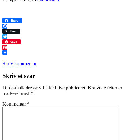
Share
Facebook
Post
Twitter
Save
Pinterest
Skriv kommentar
Læserinteraktioner
Skriv et svar
Din e-mailadresse vil ikke blive publiceret.
Krævede felter er
markeret med
*
Kommentar
*