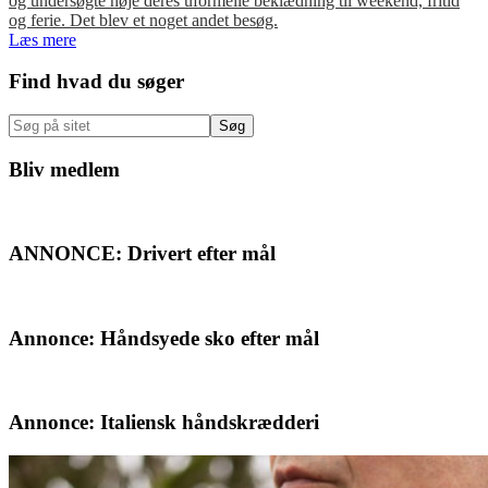
og undersøgte nøje deres uformelle beklædning til weekend, fritid
og ferie. Det blev et noget andet besøg.
Læs mere
Primær
Find hvad du søger
Sidebar
Søg
på
sitet
Bliv medlem
ANNONCE: Drivert efter mål
Annonce: Håndsyede sko efter mål
Annonce: Italiensk håndskrædderi