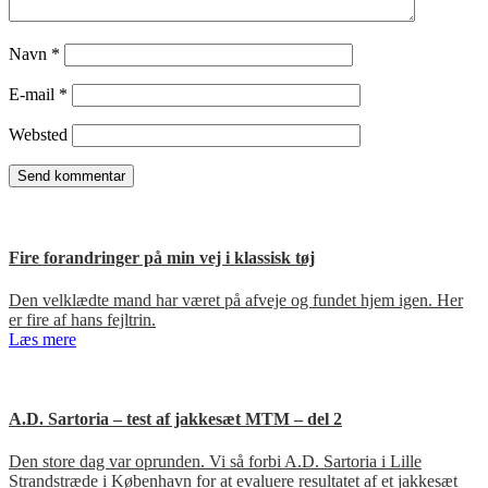
Navn
*
E-mail
*
Websted
Fire forandringer på min vej i klassisk tøj
Den velklædte mand har været på afveje og fundet hjem igen. Her
er fire af hans fejltrin.
Læs mere
A.D. Sartoria – test af jakkesæt MTM – del 2
Den store dag var oprunden. Vi så forbi A.D. Sartoria i Lille
Strandstræde i København for at evaluere resultatet af et jakkesæt