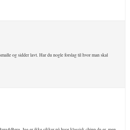
smalle og sidder lavt. Har du nogle forslag til hvor man skal
Berg&Berg. Jeg er ikke sikker på hvor klassisk chinp de er, men