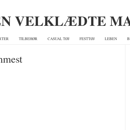
RTER
TILBEHØR
CASUAL TØJ
FESTTØJ
LEBEN
B
mmest
S