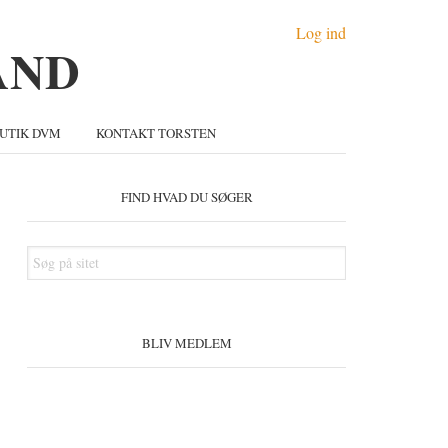
Log ind
UTIK DVM
KONTAKT TORSTEN
Primær
idebar
FIND HVAD DU SØGER
Søg
på
sitet
BLIV MEDLEM