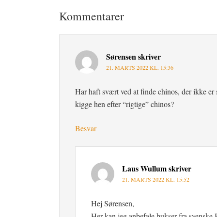
Kommentarer
Sørensen
skriver
21. MARTS 2022 KL. 15:36
Har haft svært ved at finde chinos, der ikke er 
kigge hen efter “rigtige” chinos?
Besvar
Laus Wullum
skriver
21. MARTS 2022 KL. 15:52
Hej Sørensen,
Her kan jeg anbefale bukser fra svenske 