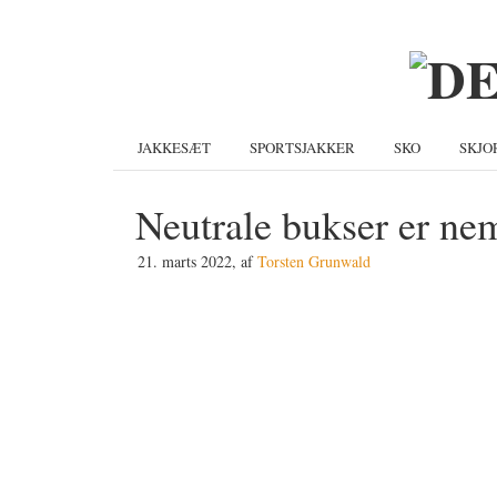
Gå
Skip
Gå
direkte
til
direkte
til
indhold
til
primær
primær
navigation
sidebar
JAKKESÆT
SPORTSJAKKER
SKO
SKJO
Neutrale bukser er ne
21. marts 2022
, af
Torsten Grunwald