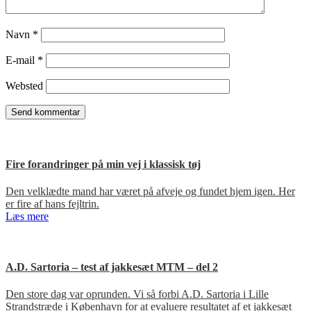
Navn
*
E-mail
*
Websted
Fire forandringer på min vej i klassisk tøj
Den velklædte mand har været på afveje og fundet hjem igen. Her
er fire af hans fejltrin.
Læs mere
A.D. Sartoria – test af jakkesæt MTM – del 2
Den store dag var oprunden. Vi så forbi A.D. Sartoria i Lille
Strandstræde i København for at evaluere resultatet af et jakkesæt