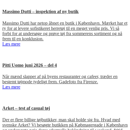
Massimo Dutti – inspektion af ny butik
Massimo Dutti har netop åbnet en butik i København. Mærket har et
ry for at levere sofistikeret herretøj til en meget venlig pris. Vi så
forbi for at undersøge og prøve tøj fra sommerens sortiment og nå
frem til en konklusion.
Læs mere
Pitti Uomo juni 2026 – del 4
Når mænd slapper af på byens restauranter og cafeer, træder en
bestemt tøjmode tydeligt frem. Gadefoto fra Firenze.
Læs mere
Arket – test af casual tøj
Der er flere billige tøjbutikker, man skal holde sig fra. Hvad med
svenske Arket? Vi besøgte butikken på Købmagergade i København