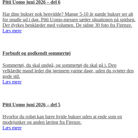
Pitti Uomo juni 2026 – del 6
Har dine bukser nok benvidde? Mange 5-10 år gamle bukser ser alt
for smalle ud i dag. Pitti Uomo-messen sætter situationen på spidsen.
Der dyrkes benklæder med volumen. De sidste 30 foto fra Firenze.
Læs mere
Forbudt og godkendt sommertøj
Sommertøj, du skal undgå, og sommertøj du skal gå i. Den
velklædte mand leder dig igennem varme dage, uden du svigter den
gode stil.
Læs mere
Pitti Uomo juni 2026 – del 5
Hvorfor du roligt kan bære hvide bukser uden at ende som en
modejunker og anden læring fra Firenze.
Læs mere