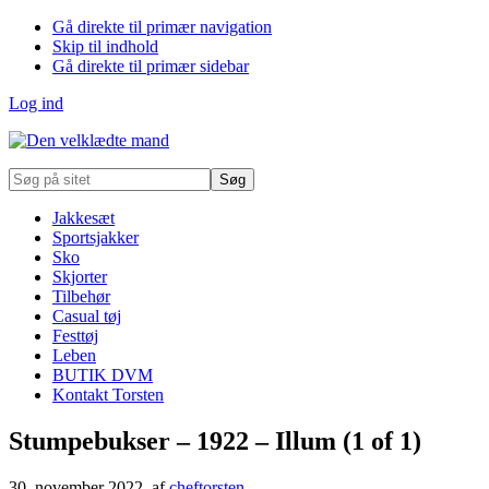
Gå direkte til primær navigation
Skip til indhold
Gå direkte til primær sidebar
Log ind
Søg
på
sitet
Jakkesæt
Sportsjakker
Sko
Skjorter
Tilbehør
Casual tøj
Festtøj
Leben
BUTIK DVM
Kontakt Torsten
Stumpebukser – 1922 – Illum (1 of 1)
30. november 2022
, af
cheftorsten