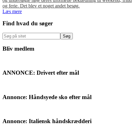
og undersøgte nøje deres uformelle beklædning til weekend, fritid
og ferie. Det blev et noget andet besøg.
Læs mere
Primær
Find hvad du søger
Sidebar
Søg
på
sitet
Bliv medlem
ANNONCE: Drivert efter mål
Annonce: Håndsyede sko efter mål
Annonce: Italiensk håndskrædderi