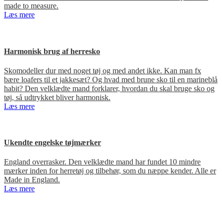
made to measure.
Læs mere
Harmonisk brug af herresko
Skomodeller dur med noget tøj og med andet ikke. Kan man fx
bære loafers til et jakkesæt? Og hvad med brune sko til en marineblå
habit? Den velklædte mand forklarer, hvordan du skal bruge sko og
tøj, så udtrykket bliver harmonisk.
Læs mere
Ukendte engelske tøjmærker
England overrasker. Den velklædte mand har fundet 10 mindre
mærker inden for herretøj og tilbehør, som du næppe kender. Alle er
Made in England.
Læs mere