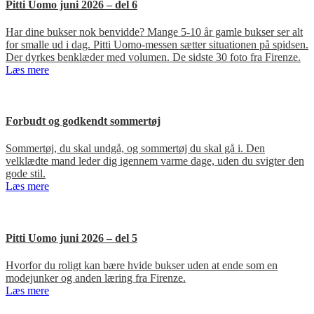
Pitti Uomo juni 2026 – del 6
Har dine bukser nok benvidde? Mange 5-10 år gamle bukser ser alt
for smalle ud i dag. Pitti Uomo-messen sætter situationen på spidsen.
Der dyrkes benklæder med volumen. De sidste 30 foto fra Firenze.
Læs mere
Forbudt og godkendt sommertøj
Sommertøj, du skal undgå, og sommertøj du skal gå i. Den
velklædte mand leder dig igennem varme dage, uden du svigter den
gode stil.
Læs mere
Pitti Uomo juni 2026 – del 5
Hvorfor du roligt kan bære hvide bukser uden at ende som en
modejunker og anden læring fra Firenze.
Læs mere