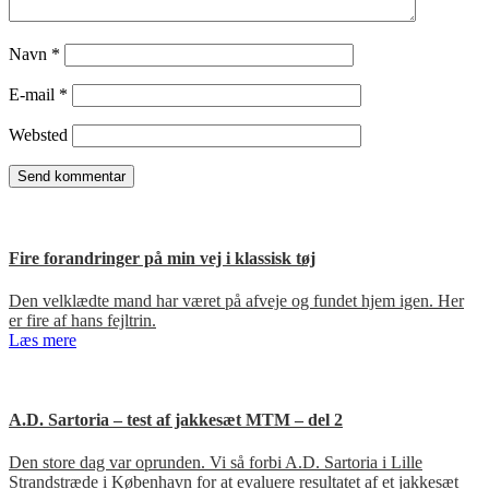
Navn
*
E-mail
*
Websted
Fire forandringer på min vej i klassisk tøj
Den velklædte mand har været på afveje og fundet hjem igen. Her
er fire af hans fejltrin.
Læs mere
A.D. Sartoria – test af jakkesæt MTM – del 2
Den store dag var oprunden. Vi så forbi A.D. Sartoria i Lille
Strandstræde i København for at evaluere resultatet af et jakkesæt