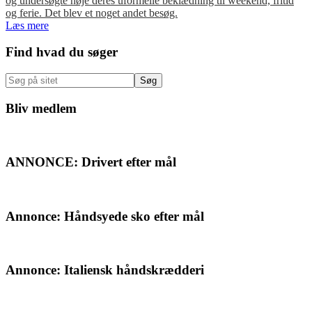
og undersøgte nøje deres uformelle beklædning til weekend, fritid
og ferie. Det blev et noget andet besøg.
Læs mere
Primær
Find hvad du søger
Sidebar
Søg
på
sitet
Bliv medlem
ANNONCE: Drivert efter mål
Annonce: Håndsyede sko efter mål
Annonce: Italiensk håndskrædderi