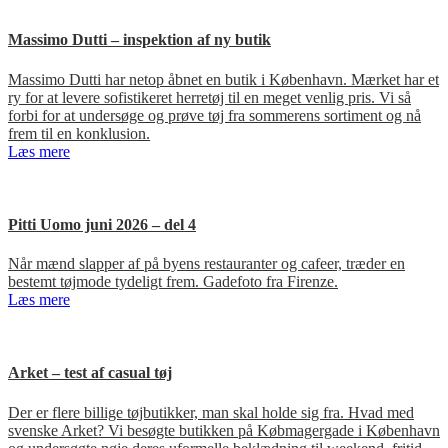
Massimo Dutti – inspektion af ny butik
Massimo Dutti har netop åbnet en butik i København. Mærket har et
ry for at levere sofistikeret herretøj til en meget venlig pris. Vi så
forbi for at undersøge og prøve tøj fra sommerens sortiment og nå
frem til en konklusion.
Læs mere
Pitti Uomo juni 2026 – del 4
Når mænd slapper af på byens restauranter og cafeer, træder en
bestemt tøjmode tydeligt frem. Gadefoto fra Firenze.
Læs mere
Arket – test af casual tøj
Der er flere billige tøjbutikker, man skal holde sig fra. Hvad med
svenske Arket? Vi besøgte butikken på Købmagergade i København