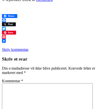
Share
Facebook
Post
Twitter
Save
Pinterest
Skriv kommentar
Læserinteraktioner
Skriv et svar
Din e-mailadresse vil ikke blive publiceret.
Krævede felter er
markeret med
*
Kommentar
*