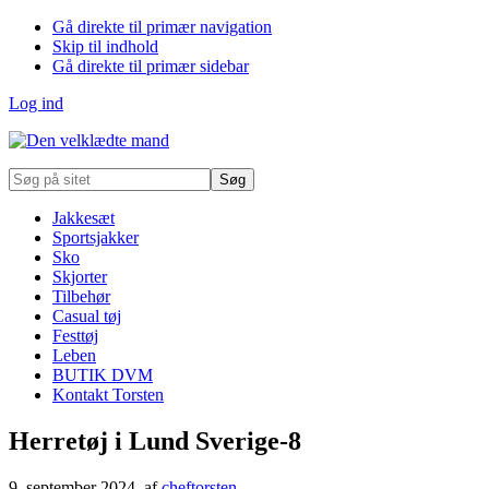
Gå direkte til primær navigation
Skip til indhold
Gå direkte til primær sidebar
Log ind
Søg
på
sitet
Jakkesæt
Sportsjakker
Sko
Skjorter
Tilbehør
Casual tøj
Festtøj
Leben
BUTIK DVM
Kontakt Torsten
Herretøj i Lund Sverige-8
9. september 2024
, af
cheftorsten