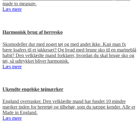
made to measure.
Læs mere
Harmonisk brug af herresko
Skomodeller dur med noget tøj og med andet ikke. Kan man fx
bære loafers til et jakkesæt? Og hvad med brune sko til en marineblå
habit? Den velklædte mand forklarer, hvordan du skal bruge sko og
tøj, så udtrykket bliver harmonisk.
Læs mere
Ukendte engelske tøjmærker
England overrasker. Den velklædte mand har fundet 10 mindre
mærker inden for herretøj og tilbehør, som du næppe kender. Alle er
Made in England.
Læs mere