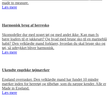
made to measure.
Læs mere
Harmonisk brug af herresko
Skomodeller dur med noget tøj og med andet ikke. Kan man fx
bære loafers til et jakkesæt? Og hvad med brune sko til en marineblå
habit? Den velklædte mand forklarer, hvordan du skal bruge sko og
tøj, så udtrykket bliver harmonisk.
Læs mere
Ukendte engelske tøjmærker
England overrasker. Den velklædte mand har fundet 10 mindre
mærker inden for herretøj og tilbehør, som du næppe kender. Alle er
Made in England.
Læs mere