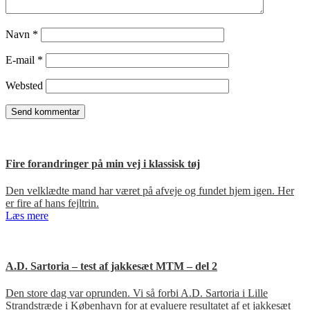
Navn
*
E-mail
*
Websted
Fire forandringer på min vej i klassisk tøj
Den velklædte mand har været på afveje og fundet hjem igen. Her
er fire af hans fejltrin.
Læs mere
A.D. Sartoria – test af jakkesæt MTM – del 2
Den store dag var oprunden. Vi så forbi A.D. Sartoria i Lille
Strandstræde i København for at evaluere resultatet af et jakkesæt