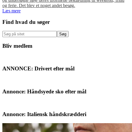
og undersøgte nøje deres uformelle beklædning til weekend, fritid
og ferie. Det blev et noget andet besøg.
Læs mere
Primær
Find hvad du søger
Sidebar
Søg
på
sitet
Bliv medlem
ANNONCE: Drivert efter mål
Annonce: Håndsyede sko efter mål
Annonce: Italiensk håndskrædderi