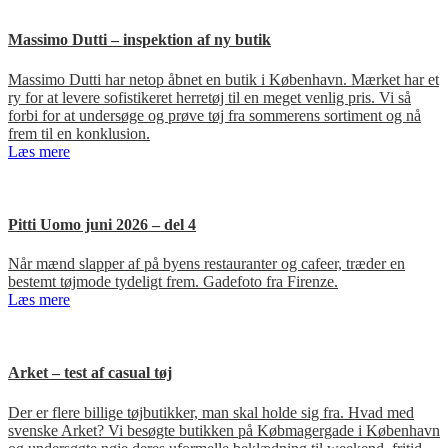
Massimo Dutti – inspektion af ny butik
Massimo Dutti har netop åbnet en butik i København. Mærket har et
ry for at levere sofistikeret herretøj til en meget venlig pris. Vi så
forbi for at undersøge og prøve tøj fra sommerens sortiment og nå
frem til en konklusion.
Læs mere
Pitti Uomo juni 2026 – del 4
Når mænd slapper af på byens restauranter og cafeer, træder en
bestemt tøjmode tydeligt frem. Gadefoto fra Firenze.
Læs mere
Arket – test af casual tøj
Der er flere billige tøjbutikker, man skal holde sig fra. Hvad med
svenske Arket? Vi besøgte butikken på Købmagergade i København