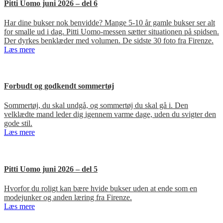
Pitti Uomo juni 2026 – del 6
Har dine bukser nok benvidde? Mange 5-10 år gamle bukser ser alt
for smalle ud i dag. Pitti Uomo-messen sætter situationen på spidsen.
Der dyrkes benklæder med volumen. De sidste 30 foto fra Firenze.
Læs mere
Forbudt og godkendt sommertøj
Sommertøj, du skal undgå, og sommertøj du skal gå i. Den
velklædte mand leder dig igennem varme dage, uden du svigter den
gode stil.
Læs mere
Pitti Uomo juni 2026 – del 5
Hvorfor du roligt kan bære hvide bukser uden at ende som en
modejunker og anden læring fra Firenze.
Læs mere