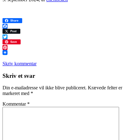
Share
Facebook
Post
Twitter
Save
Pinterest
Skriv kommentar
Læserinteraktioner
Skriv et svar
Din e-mailadresse vil ikke blive publiceret.
Krævede felter er
markeret med
*
Kommentar
*