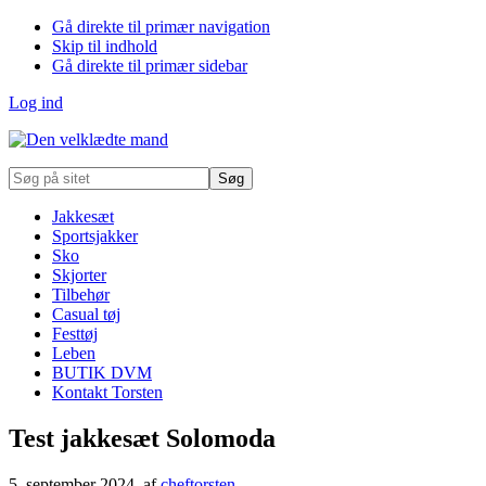
Gå direkte til primær navigation
Skip til indhold
Gå direkte til primær sidebar
Log ind
Søg
på
sitet
Jakkesæt
Sportsjakker
Sko
Skjorter
Tilbehør
Casual tøj
Festtøj
Leben
BUTIK DVM
Kontakt Torsten
Test jakkesæt Solomoda
5. september 2024
, af
cheftorsten