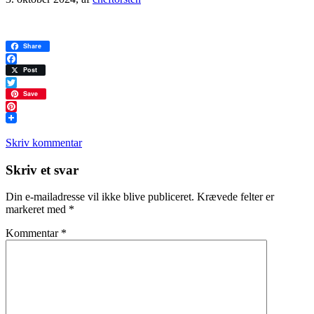
Share
Facebook
Post
Twitter
Save
Pinterest
Skriv kommentar
Læserinteraktioner
Skriv et svar
Din e-mailadresse vil ikke blive publiceret.
Krævede felter er
markeret med
*
Kommentar
*