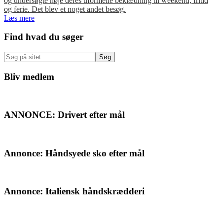
og undersøgte nøje deres uformelle beklædning til weekend, fritid
og ferie. Det blev et noget andet besøg.
Læs mere
Primær
Find hvad du søger
Sidebar
Søg
på
sitet
Bliv medlem
ANNONCE: Drivert efter mål
Annonce: Håndsyede sko efter mål
Annonce: Italiensk håndskrædderi