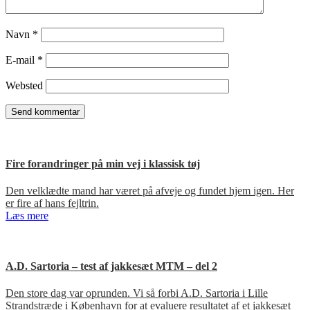
Navn
*
E-mail
*
Websted
Fire forandringer på min vej i klassisk tøj
Den velklædte mand har været på afveje og fundet hjem igen. Her
er fire af hans fejltrin.
Læs mere
A.D. Sartoria – test af jakkesæt MTM – del 2
Den store dag var oprunden. Vi så forbi A.D. Sartoria i Lille
Strandstræde i København for at evaluere resultatet af et jakkesæt