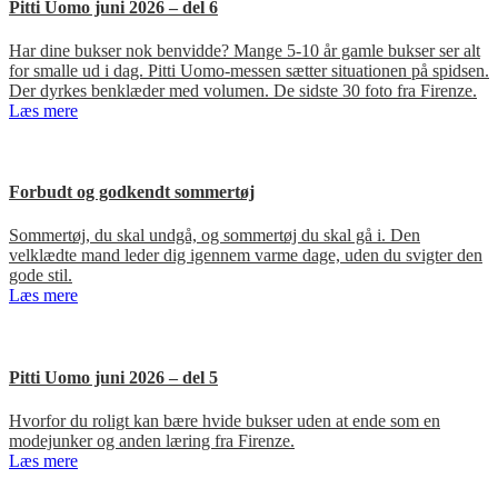
Pitti Uomo juni 2026 – del 6
Har dine bukser nok benvidde? Mange 5-10 år gamle bukser ser alt
for smalle ud i dag. Pitti Uomo-messen sætter situationen på spidsen.
Der dyrkes benklæder med volumen. De sidste 30 foto fra Firenze.
Læs mere
Forbudt og godkendt sommertøj
Sommertøj, du skal undgå, og sommertøj du skal gå i. Den
velklædte mand leder dig igennem varme dage, uden du svigter den
gode stil.
Læs mere
Pitti Uomo juni 2026 – del 5
Hvorfor du roligt kan bære hvide bukser uden at ende som en
modejunker og anden læring fra Firenze.
Læs mere