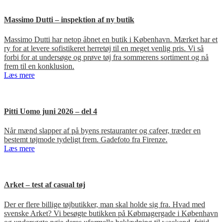
Massimo Dutti – inspektion af ny butik
Massimo Dutti har netop åbnet en butik i København. Mærket har et
ry for at levere sofistikeret herretøj til en meget venlig pris. Vi så
forbi for at undersøge og prøve tøj fra sommerens sortiment og nå
frem til en konklusion.
Læs mere
Pitti Uomo juni 2026 – del 4
Når mænd slapper af på byens restauranter og cafeer, træder en
bestemt tøjmode tydeligt frem. Gadefoto fra Firenze.
Læs mere
Arket – test af casual tøj
Der er flere billige tøjbutikker, man skal holde sig fra. Hvad med
svenske Arket? Vi besøgte butikken på Købmagergade i København