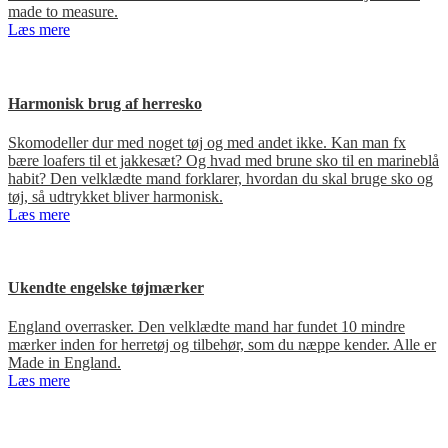
made to measure.
Læs mere
Harmonisk brug af herresko
Skomodeller dur med noget tøj og med andet ikke. Kan man fx
bære loafers til et jakkesæt? Og hvad med brune sko til en marineblå
habit? Den velklædte mand forklarer, hvordan du skal bruge sko og
tøj, så udtrykket bliver harmonisk.
Læs mere
Ukendte engelske tøjmærker
England overrasker. Den velklædte mand har fundet 10 mindre
mærker inden for herretøj og tilbehør, som du næppe kender. Alle er
Made in England.
Læs mere