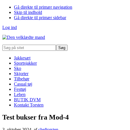
Gå direkte til primær navigation
Skip til indhold
Gå direkte til primær sidebar
Log ind
Søg
på
sitet
Jakkesæt
Sportsjakker
Sko
Skjorter
Tilbehør
Casual tøj
Festtøj
Leben
BUTIK DVM
Kontakt Torsten
Test bukser fra Mod-4
3. oktober 2024
, af
cheftorsten