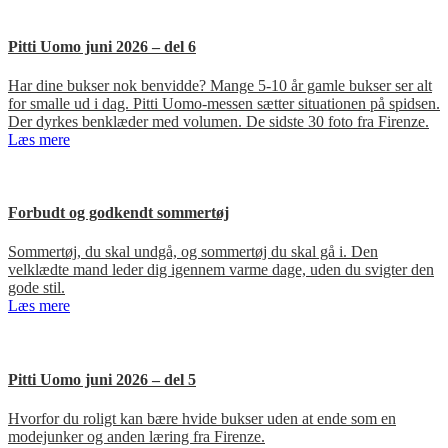
Pitti Uomo juni 2026 – del 6
Har dine bukser nok benvidde? Mange 5-10 år gamle bukser ser alt
for smalle ud i dag. Pitti Uomo-messen sætter situationen på spidsen.
Der dyrkes benklæder med volumen. De sidste 30 foto fra Firenze.
Læs mere
Forbudt og godkendt sommertøj
Sommertøj, du skal undgå, og sommertøj du skal gå i. Den
velklædte mand leder dig igennem varme dage, uden du svigter den
gode stil.
Læs mere
Pitti Uomo juni 2026 – del 5
Hvorfor du roligt kan bære hvide bukser uden at ende som en
modejunker og anden læring fra Firenze.