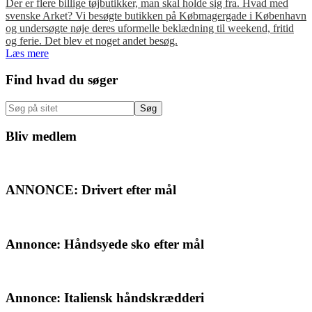
Der er flere billige tøjbutikker, man skal holde sig fra. Hvad med
svenske Arket? Vi besøgte butikken på Købmagergade i København
og undersøgte nøje deres uformelle beklædning til weekend, fritid
og ferie. Det blev et noget andet besøg.
Læs mere
Primær
Find hvad du søger
Sidebar
Søg
på
sitet
Bliv medlem
ANNONCE: Drivert efter mål
Annonce: Håndsyede sko efter mål
Annonce: Italiensk håndskrædderi