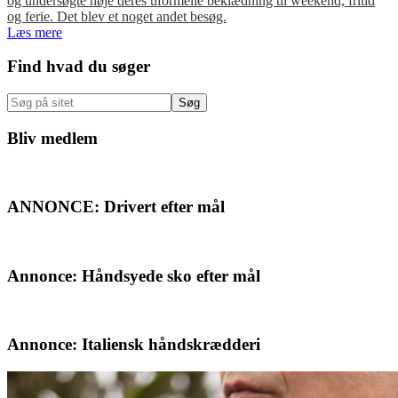
og undersøgte nøje deres uformelle beklædning til weekend, fritid
og ferie. Det blev et noget andet besøg.
Læs mere
Primær
Find hvad du søger
Sidebar
Søg
på
sitet
Bliv medlem
ANNONCE: Drivert efter mål
Annonce: Håndsyede sko efter mål
Annonce: Italiensk håndskrædderi