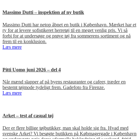
Massimo Dutti – inspektion af ny butik
Massimo Dutti har netop åbnet en butik i København. Mærket har et
ry for at levere sofistikeret herretøj til en meget venlig pris. Vi så
forbi for at undersøge og prøve tøj fra sommerens sortiment og nå
frem til en konklusion.
Læs mere
Pitti Uomo juni 2026 – del 4
Når mænd slapper af på byens restauranter og cafeer, træder en
bestemt tøjmode tydeligt frem. Gadefoto fra Firenze.
Læs mere
Arket – test af casual tøj
Der er flere billige tøjbutikker, man skal holde sig fra. Hvad med
svenske Arket? Vi besøgte butikken på Købmagergade i København