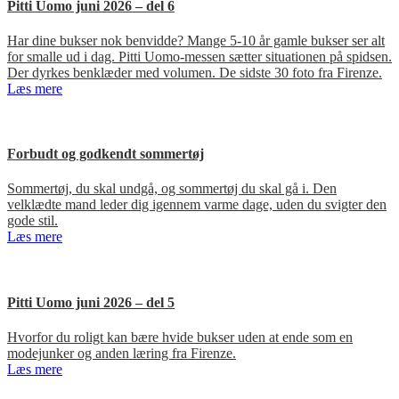
Pitti Uomo juni 2026 – del 6
Har dine bukser nok benvidde? Mange 5-10 år gamle bukser ser alt
for smalle ud i dag. Pitti Uomo-messen sætter situationen på spidsen.
Der dyrkes benklæder med volumen. De sidste 30 foto fra Firenze.
Læs mere
Forbudt og godkendt sommertøj
Sommertøj, du skal undgå, og sommertøj du skal gå i. Den
velklædte mand leder dig igennem varme dage, uden du svigter den
gode stil.
Læs mere
Pitti Uomo juni 2026 – del 5
Hvorfor du roligt kan bære hvide bukser uden at ende som en
modejunker og anden læring fra Firenze.
Læs mere