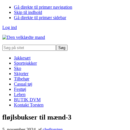
Gå direkte til primær navigation
Skip til indhold
Gå direkte til primær sidebar
Log ind
Søg
på
sitet
Jakkesæt
Sportsjakker
Sko
Skjorter
Tilbehør
Casual tøj
Festtøj
Leben
BUTIK DVM
Kontakt Torsten
fløjlsbukser til mænd-3
5. november 2024
, af
cheftorsten