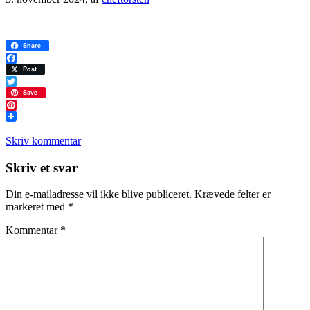
Share
Facebook
Post
Twitter
Save
Pinterest
Skriv kommentar
Læserinteraktioner
Skriv et svar
Din e-mailadresse vil ikke blive publiceret.
Krævede felter er
markeret med
*
Kommentar
*