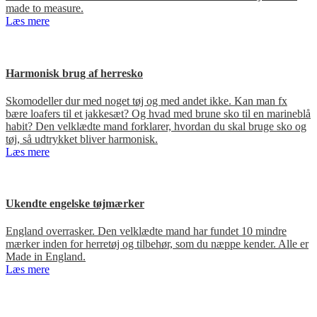
made to measure.
Læs mere
Harmonisk brug af herresko
Skomodeller dur med noget tøj og med andet ikke. Kan man fx
bære loafers til et jakkesæt? Og hvad med brune sko til en marineblå
habit? Den velklædte mand forklarer, hvordan du skal bruge sko og
tøj, så udtrykket bliver harmonisk.
Læs mere
Ukendte engelske tøjmærker
England overrasker. Den velklædte mand har fundet 10 mindre
mærker inden for herretøj og tilbehør, som du næppe kender. Alle er
Made in England.
Læs mere