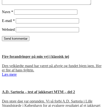
Navn
*
E-mail
*
Websted
Fire forandringer på min vej i klassisk tøj
Den velklædte mand har været på afveje og fundet hjem igen. Her
er fire af hans fejltrin.
Læs mere
A.D. Sartoria – test af jakkesæt MTM – del 2
Den store dag var oprunden. Vi så forbi A.D. Sartoria i Lille
Strandstræde i København for at evaluere resultatet af et jakkesæt