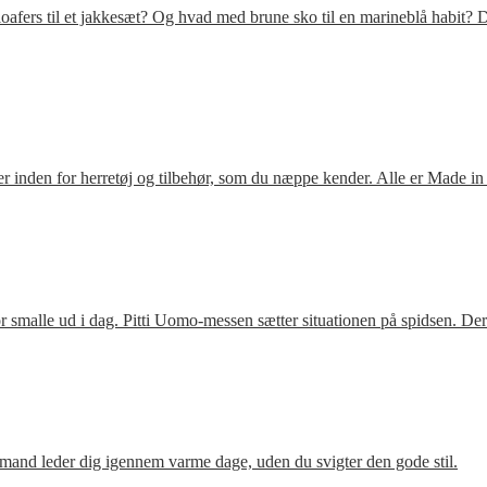
fers til et jakkesæt? Og hvad med brune sko til en marineblå habit? D
 inden for herretøj og tilbehør, som du næppe kender. Alle er Made in
 smalle ud i dag. Pitti Uomo-messen sætter situationen på spidsen. De
mand leder dig igennem varme dage, uden du svigter den gode stil.