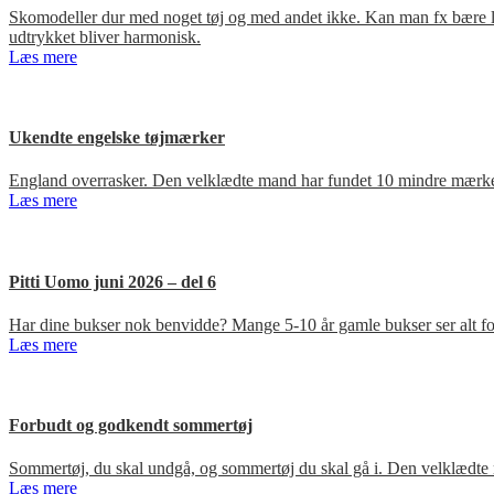
Skomodeller dur med noget tøj og med andet ikke. Kan man fx bære loa
udtrykket bliver harmonisk.
Læs mere
Ukendte engelske tøjmærker
England overrasker. Den velklædte mand har fundet 10 mindre mærker
Læs mere
Pitti Uomo juni 2026 – del 6
Har dine bukser nok benvidde? Mange 5-10 år gamle bukser ser alt for
Læs mere
Forbudt og godkendt sommertøj
Sommertøj, du skal undgå, og sommertøj du skal gå i. Den velklædte 
Læs mere