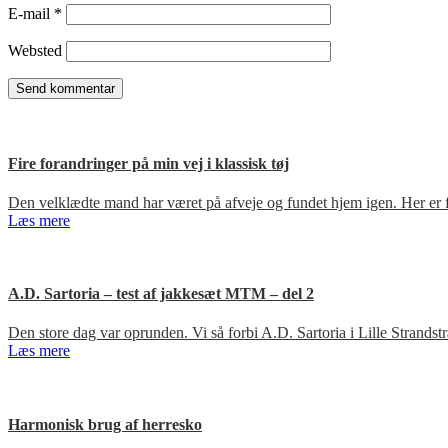
E-mail
*
Websted
Fire forandringer på min vej i klassisk tøj
Den velklædte mand har været på afveje og fundet hjem igen. Her er fir
Læs mere
A.D. Sartoria – test af jakkesæt MTM – del 2
Den store dag var oprunden. Vi så forbi A.D. Sartoria i Lille Strandst
Læs mere
Harmonisk brug af herresko