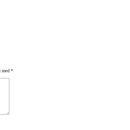
et med
*