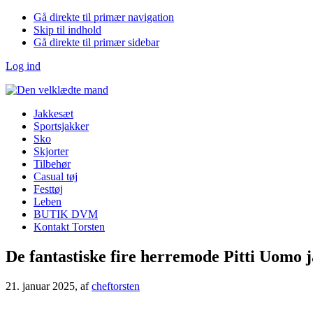
Gå direkte til primær navigation
Skip til indhold
Gå direkte til primær sidebar
Log ind
Jakkesæt
Sportsjakker
Sko
Skjorter
Tilbehør
Casual tøj
Festtøj
Leben
BUTIK DVM
Kontakt Torsten
De fantastiske fire herremode Pitti Uomo 
21. januar 2025
, af
cheftorsten