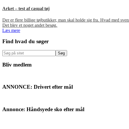
Arket – test af casual tøj
Der er flere billige tøjbutikker, man skal holde sig fra. Hvad med s
Det blev et noget andet besøg.
Læs mere
Primær
Find hvad du søger
Sidebar
Søg
på
sitet
Bliv medlem
ANNONCE: Drivert efter mål
Annonce: Håndsyede sko efter mål