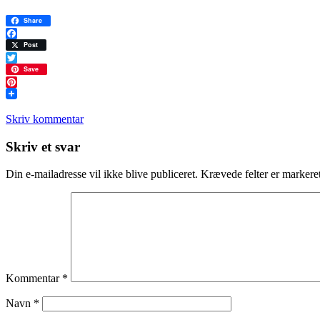
Share
Facebook
Post
Twitter
Save
Pinterest
Skriv kommentar
Læserinteraktioner
Skriv et svar
Din e-mailadresse vil ikke blive publiceret.
Krævede felter er marker
Kommentar
*
Navn
*