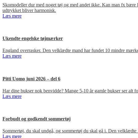
Skomodeller dur med noget tøj og med andet ikke. Kan man fx bære loa
udtrykket bliver harmonisk.
Læs mere
Ukendte engelske tøjmærker
England overrasker. Den velklædte mand har fundet 10 mindre mærker
Læs mere
Pitti Uomo juni 2026 – del 6
Har dine bukser nok benvidde? Mange 5-10 år gamle bukser ser alt for
Læs mere
Forbudt og godkendt sommertøj
Sommertøj, du skal undgå, og sommertøj du skal gå i. Den velklædte 
Læs mere