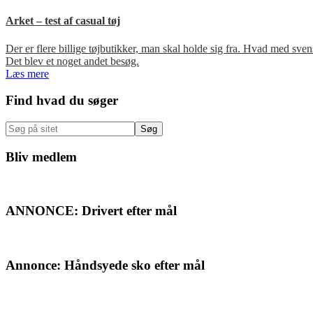
Arket – test af casual tøj
Der er flere billige tøjbutikker, man skal holde sig fra. Hvad med s
Det blev et noget andet besøg.
Læs mere
Primær
Find hvad du søger
Sidebar
Søg
på
sitet
Bliv medlem
ANNONCE: Drivert efter mål
Annonce: Håndsyede sko efter mål