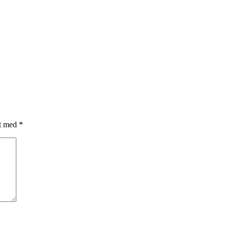
et med
*