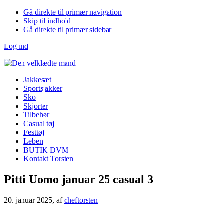
Gå direkte til primær navigation
Skip til indhold
Gå direkte til primær sidebar
Log ind
Jakkesæt
Sportsjakker
Sko
Skjorter
Tilbehør
Casual tøj
Festtøj
Leben
BUTIK DVM
Kontakt Torsten
Pitti Uomo januar 25 casual 3
20. januar 2025
, af
cheftorsten