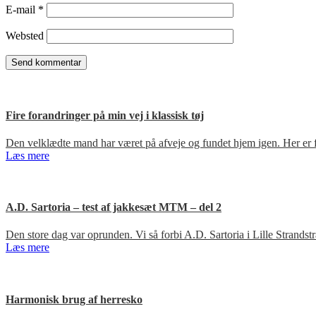
E-mail
*
Websted
Fire forandringer på min vej i klassisk tøj
Den velklædte mand har været på afveje og fundet hjem igen. Her er fir
Læs mere
A.D. Sartoria – test af jakkesæt MTM – del 2
Den store dag var oprunden. Vi så forbi A.D. Sartoria i Lille Strandst
Læs mere
Harmonisk brug af herresko