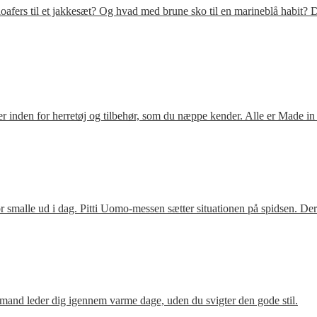
fers til et jakkesæt? Og hvad med brune sko til en marineblå habit? D
 inden for herretøj og tilbehør, som du næppe kender. Alle er Made in
 smalle ud i dag. Pitti Uomo-messen sætter situationen på spidsen. De
mand leder dig igennem varme dage, uden du svigter den gode stil.