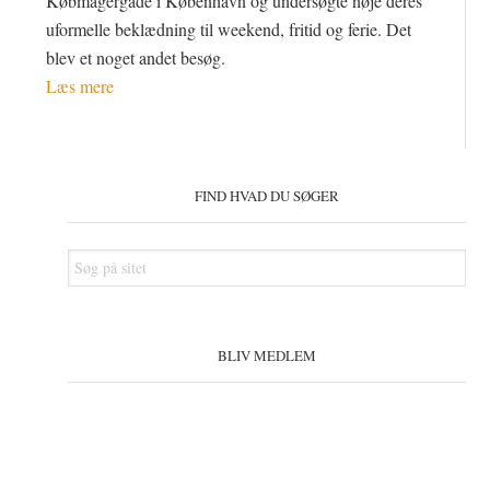
Købmagergade i København og undersøgte nøje deres
uformelle beklædning til weekend, fritid og ferie. Det
blev et noget andet besøg.
Læs mere
Primær
Sidebar
FIND HVAD DU SØGER
Søg
på
sitet
BLIV MEDLEM