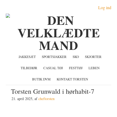
Gå
Skip
Gå
Log ind
direkte
til
direkte
til
indhold
til
primær
primær
navigation
sidebar
JAKKESÆT
SPORTSJAKKER
SKO
SKJORTER
TILBEHØR
CASUAL TØJ
FESTTØJ
LEBEN
BUTIK DVM
KONTAKT TORSTEN
Torsten Grunwald i hørhabit-7
21. april 2025
, af
cheftorsten