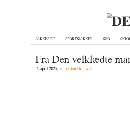
Gå
Skip
Gå
direkte
til
direkte
til
indhold
til
primær
primær
navigation
sidebar
JAKKESÆT
SPORTSJAKKER
SKO
SKJO
Fra Den velklædte ma
7. april 2025
, af
Torsten Grunwald