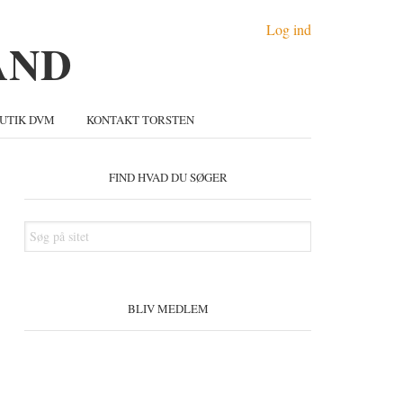
Log ind
UTIK DVM
KONTAKT TORSTEN
Primær
idebar
FIND HVAD DU SØGER
Søg
på
sitet
BLIV MEDLEM