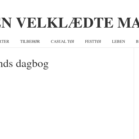
RTER
TILBEHØR
CASUAL TØJ
FESTTØJ
LEBEN
B
nds dagbog
S