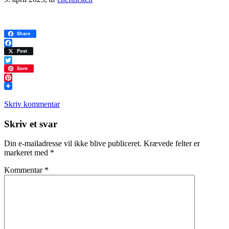
Share
Facebook
Post
Twitter
Save
Pinterest
Skriv kommentar
Læserinteraktioner
Skriv et svar
Din e-mailadresse vil ikke blive publiceret.
Krævede felter er
markeret med
*
Kommentar
*