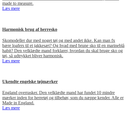
made to measure.
Læs mere
Harmonisk brug af herresko
Skomodeller dur med noget tøj og med andet ikke. Kan man fx
bære loafers til et jakkesæt? Og hvad med brune sko til en marineblå
habit? Den velklædte mand forklarer, hvordan du skal bruge sko og
tøj, så udtrykket bliver harmonisk.
Læs mere
Ukendte engelske tøjmærker
England overrasker. Den velklædte mand har fundet 10 mindre
mærker inden for herretøj og tilbehør, som du næppe kender. Alle er
Made in England.
Læs mere