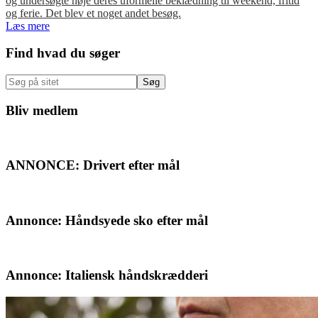
og undersøgte nøje deres uformelle beklædning til weekend, fritid
og ferie. Det blev et noget andet besøg.
Læs mere
Primær
Find hvad du søger
Sidebar
Søg
på
sitet
Bliv medlem
ANNONCE: Drivert efter mål
Annonce: Håndsyede sko efter mål
Annonce: Italiensk håndskrædderi