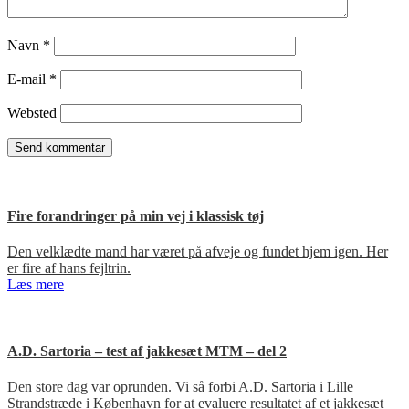
Navn
*
E-mail
*
Websted
Fire forandringer på min vej i klassisk tøj
Den velklædte mand har været på afveje og fundet hjem igen. Her
er fire af hans fejltrin.
Læs mere
A.D. Sartoria – test af jakkesæt MTM – del 2
Den store dag var oprunden. Vi så forbi A.D. Sartoria i Lille
Strandstræde i København for at evaluere resultatet af et jakkesæt