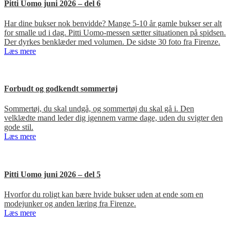
Pitti Uomo juni 2026 – del 6
Har dine bukser nok benvidde? Mange 5-10 år gamle bukser ser alt
for smalle ud i dag. Pitti Uomo-messen sætter situationen på spidsen.
Der dyrkes benklæder med volumen. De sidste 30 foto fra Firenze.
Læs mere
Forbudt og godkendt sommertøj
Sommertøj, du skal undgå, og sommertøj du skal gå i. Den
velklædte mand leder dig igennem varme dage, uden du svigter den
gode stil.
Læs mere
Pitti Uomo juni 2026 – del 5
Hvorfor du roligt kan bære hvide bukser uden at ende som en
modejunker og anden læring fra Firenze.
Læs mere