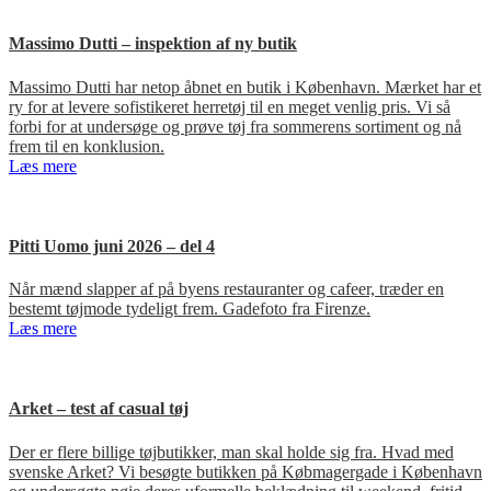
Massimo Dutti – inspektion af ny butik
Massimo Dutti har netop åbnet en butik i København. Mærket har et
ry for at levere sofistikeret herretøj til en meget venlig pris. Vi så
forbi for at undersøge og prøve tøj fra sommerens sortiment og nå
frem til en konklusion.
Læs mere
Pitti Uomo juni 2026 – del 4
Når mænd slapper af på byens restauranter og cafeer, træder en
bestemt tøjmode tydeligt frem. Gadefoto fra Firenze.
Læs mere
Arket – test af casual tøj
Der er flere billige tøjbutikker, man skal holde sig fra. Hvad med
svenske Arket? Vi besøgte butikken på Købmagergade i København