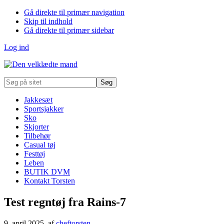
Gå direkte til primær navigation
Skip til indhold
Gå direkte til primær sidebar
Log ind
Søg
på
sitet
Jakkesæt
Sportsjakker
Sko
Skjorter
Tilbehør
Casual tøj
Festtøj
Leben
BUTIK DVM
Kontakt Torsten
Test regntøj fra Rains-7
9. april 2025
, af
cheftorsten