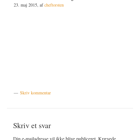
23. maj 2015
, af
cheftorsten
Skriv kommentar
Læserinteraktioner
Skriv et svar
Din e-mailadresse vil ikke blive publiceret.
Krævede