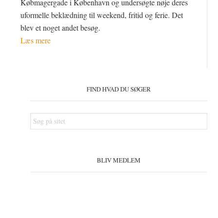
Købmagergade i København og undersøgte nøje deres
uformelle beklædning til weekend, fritid og ferie. Det
blev et noget andet besøg.
Læs mere
Primær
Sidebar
FIND HVAD DU SØGER
Søg
på
sitet
BLIV MEDLEM