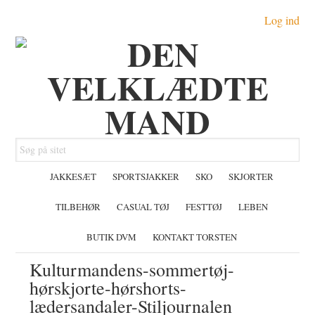
Gå
Skip
Gå
Log ind
direkte
til
direkte
til
indhold
til
primær
primær
navigation
sidebar
Søg
på
JAKKESÆT
SPORTSJAKKER
SKO
SKJORTER
sitet
TILBEHØR
CASUAL TØJ
FESTTØJ
LEBEN
BUTIK DVM
KONTAKT TORSTEN
Kulturmandens-sommertøj-
hørskjorte-hørshorts-
lædersandaler-Stiljournalen