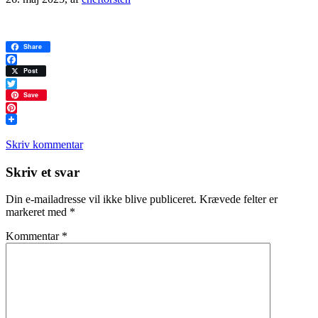
Share
Facebook
Post
Twitter
Save
Pinterest
Skriv kommentar
Læserinteraktioner
Skriv et svar
Din e-mailadresse vil ikke blive publiceret.
Krævede felter er
markeret med
*
Kommentar
*