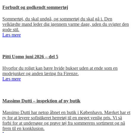
Forbudt og godkendt sommertøj
Sommertøj, du skal undgå, og sommertøj du skal gå i. Den
velklædte mand leder dig igennem varme dage, uden du svigter den
gode stil.
Læs mere
Pitti Uomo juni 2026 – del 5
Hvorfor du roligt kan bære hvide bukser uden at ende som en
modejunker og anden læring fra Firenze.
Læs mere
Massimo Dutti – inspektion af ny butik
Massimo Dutti har netop åbnet en butik i København. Mærket har et
ry for at levere sofistikeret herretøj til en meget venlig pris. Vi så
forbi for at undersøge og prøve tøj fra sommerens sortiment og nå
frem til en konklusion.