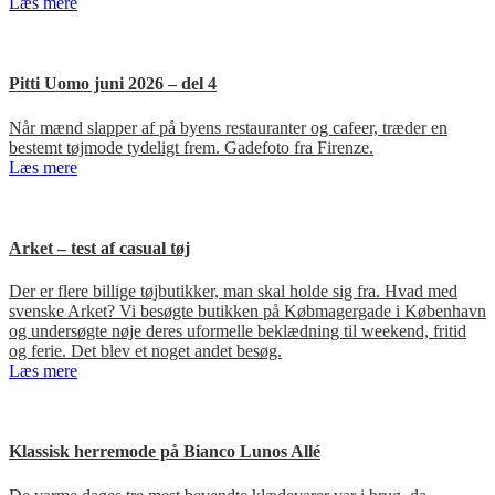
Læs mere
Pitti Uomo juni 2026 – del 4
Når mænd slapper af på byens restauranter og cafeer, træder en
bestemt tøjmode tydeligt frem. Gadefoto fra Firenze.
Læs mere
Arket – test af casual tøj
Der er flere billige tøjbutikker, man skal holde sig fra. Hvad med
svenske Arket? Vi besøgte butikken på Købmagergade i København
og undersøgte nøje deres uformelle beklædning til weekend, fritid
og ferie. Det blev et noget andet besøg.
Læs mere
Klassisk herremode på Bianco Lunos Allé