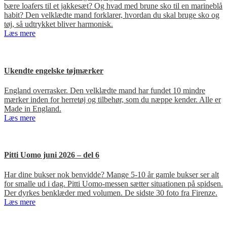
bære loafers til et jakkesæt? Og hvad med brune sko til en marineblå
habit? Den velklædte mand forklarer, hvordan du skal bruge sko og
tøj, så udtrykket bliver harmonisk.
Læs mere
Ukendte engelske tøjmærker
England overrasker. Den velklædte mand har fundet 10 mindre
mærker inden for herretøj og tilbehør, som du næppe kender. Alle er
Made in England.
Læs mere
Pitti Uomo juni 2026 – del 6
Har dine bukser nok benvidde? Mange 5-10 år gamle bukser ser alt
for smalle ud i dag. Pitti Uomo-messen sætter situationen på spidsen.
Der dyrkes benklæder med volumen. De sidste 30 foto fra Firenze.
Læs mere