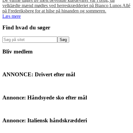
De varme dages tre mest bevendte klædevarer var i brug, da
velklædte mænd mødtes ved herreskrædderiet på Bianco Lunos Allé
på Frederiksberg for at hilse på hinanden og sommeren.
Læs mere
Primær
Find hvad du søger
Sidebar
Søg
på
sitet
Bliv medlem
ANNONCE: Drivert efter mål
Annonce: Håndsyede sko efter mål
Annonce: Italiensk håndskrædderi