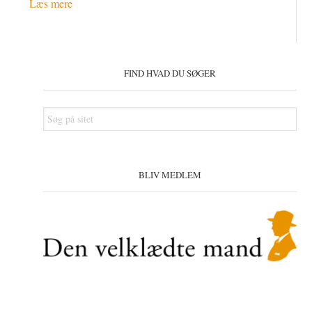
Læs mere
Primær
Sidebar
FIND HVAD DU SØGER
Søg
på
sitet
BLIV MEDLEM