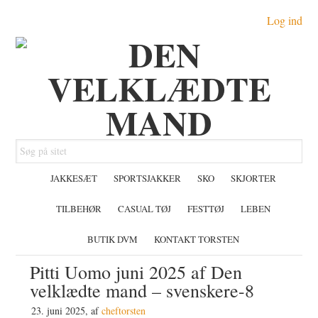
Gå
Skip
Gå
Log ind
direkte
til
direkte
til
indhold
til
primær
primær
navigation
sidebar
Søg
på
JAKKESÆT
SPORTSJAKKER
SKO
SKJORTER
sitet
TILBEHØR
CASUAL TØJ
FESTTØJ
LEBEN
BUTIK DVM
KONTAKT TORSTEN
Pitti Uomo juni 2025 af Den
velklædte mand – svenskere-8
23. juni 2025
, af
cheftorsten