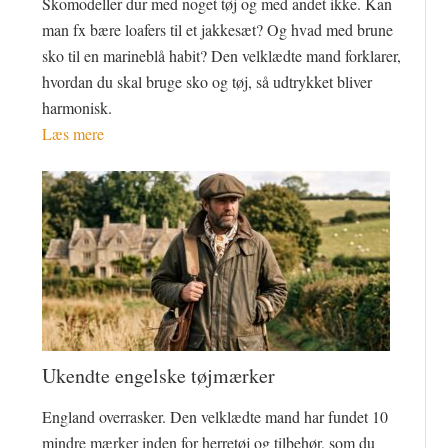
Skomodeller dur med noget tøj og med andet ikke. Kan
man fx bære loafers til et jakkesæt? Og hvad med brune
sko til en marineblå habit? Den velklædte mand forklarer,
hvordan du skal bruge sko og tøj, så udtrykket bliver
harmonisk.
Læs mere
Ukendte engelske tøjmærker
England overrasker. Den velklædte mand har fundet 10
mindre mærker inden for herretøj og tilbehør, som du