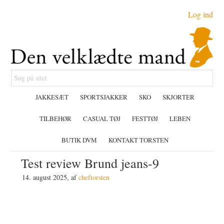
Gå
Skip
Gå
Log ind
direkte
til
direkte
til
indhold
til
primær
primær
navigation
sidebar
Søg
på
JAKKESÆT
SPORTSJAKKER
SKO
SKJORTER
sitet
TILBEHØR
CASUAL TØJ
FESTTØJ
LEBEN
BUTIK DVM
KONTAKT TORSTEN
Test review Brund jeans-9
14. august 2025
, af
cheftorsten