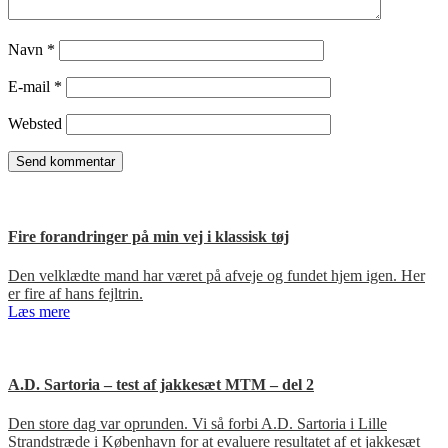
Navn
*
E-mail
*
Websted
Fire forandringer på min vej i klassisk tøj
Den velklædte mand har været på afveje og fundet hjem igen. Her
er fire af hans fejltrin.
Læs mere
A.D. Sartoria – test af jakkesæt MTM – del 2
Den store dag var oprunden. Vi så forbi A.D. Sartoria i Lille
Strandstræde i København for at evaluere resultatet af et jakkesæt