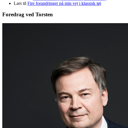
Lars
til
Fire forandringer på min vej i klassisk tøj
Foredrag ved Torsten