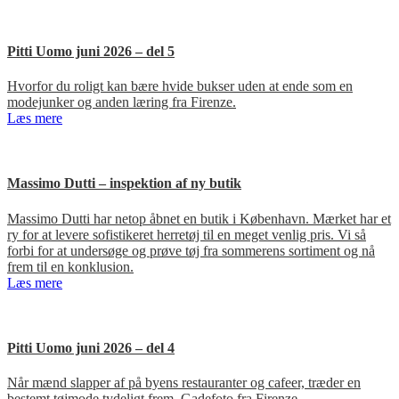
Pitti Uomo juni 2026 – del 5
Hvorfor du roligt kan bære hvide bukser uden at ende som en
modejunker og anden læring fra Firenze.
Læs mere
Massimo Dutti – inspektion af ny butik
Massimo Dutti har netop åbnet en butik i København. Mærket har et
ry for at levere sofistikeret herretøj til en meget venlig pris. Vi så
forbi for at undersøge og prøve tøj fra sommerens sortiment og nå
frem til en konklusion.
Læs mere
Pitti Uomo juni 2026 – del 4
Når mænd slapper af på byens restauranter og cafeer, træder en
bestemt tøjmode tydeligt frem. Gadefoto fra Firenze.