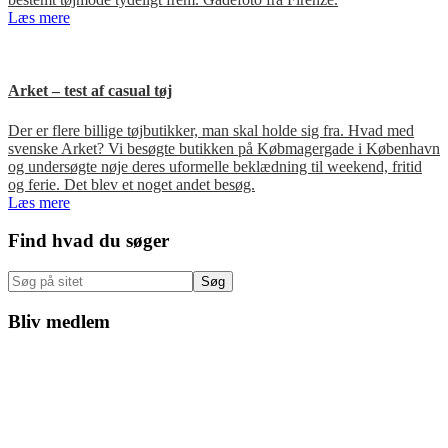
Læs mere
Arket – test af casual tøj
Der er flere billige tøjbutikker, man skal holde sig fra. Hvad med
svenske Arket? Vi besøgte butikken på Købmagergade i København
og undersøgte nøje deres uformelle beklædning til weekend, fritid
og ferie. Det blev et noget andet besøg.
Læs mere
Primær
Find hvad du søger
Sidebar
Søg
på
sitet
Bliv medlem