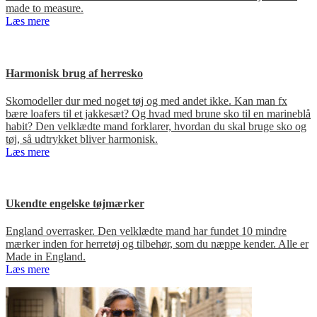
made to measure.
Læs mere
Harmonisk brug af herresko
Skomodeller dur med noget tøj og med andet ikke. Kan man fx
bære loafers til et jakkesæt? Og hvad med brune sko til en marineblå
habit? Den velklædte mand forklarer, hvordan du skal bruge sko og
tøj, så udtrykket bliver harmonisk.
Læs mere
Ukendte engelske tøjmærker
England overrasker. Den velklædte mand har fundet 10 mindre
mærker inden for herretøj og tilbehør, som du næppe kender. Alle er
Made in England.
Læs mere