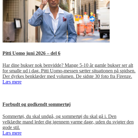
Pitti Uomo juni 2026 – del 6
Har dine bukser nok benvidde? Mange 5-10 år gamle bukser ser alt
for smalle ud i dag. Pitti Uomo-messen sætter situationen på spidsen.
Der dyrkes benklæder med volumen. De sidste 30 foto fra Firenze.
Læs mere
Forbudt og godkendt sommertøj
Sommertøj, du skal undgå, og sommertøj du skal gå i. Den
velklædte mand leder dig igennem varme dage, uden du svigter den
gode stil.
Læs mere