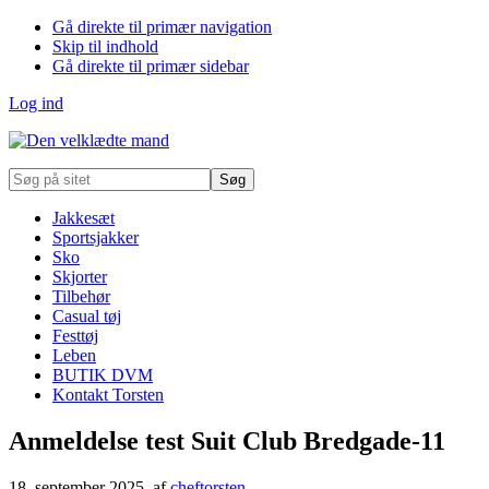
Gå direkte til primær navigation
Skip til indhold
Gå direkte til primær sidebar
Log ind
Søg
på
sitet
Jakkesæt
Sportsjakker
Sko
Skjorter
Tilbehør
Casual tøj
Festtøj
Leben
BUTIK DVM
Kontakt Torsten
Anmeldelse test Suit Club Bredgade-11
18. september 2025
, af
cheftorsten