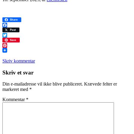
Share
Facebook
Post
Twitter
Save
Pinterest
Skriv kommentar
Læserinteraktioner
Skriv et svar
Din e-mailadresse vil ikke blive publiceret.
Krævede felter er
markeret med
*
Kommentar
*