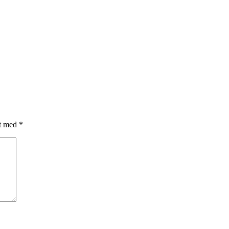
et med
*