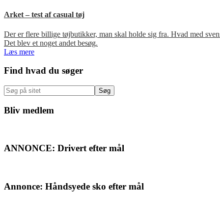
Arket – test af casual tøj
Der er flere billige tøjbutikker, man skal holde sig fra. Hvad med s
Det blev et noget andet besøg.
Læs mere
Primær
Find hvad du søger
Sidebar
Søg
på
sitet
Bliv medlem
ANNONCE: Drivert efter mål
Annonce: Håndsyede sko efter mål