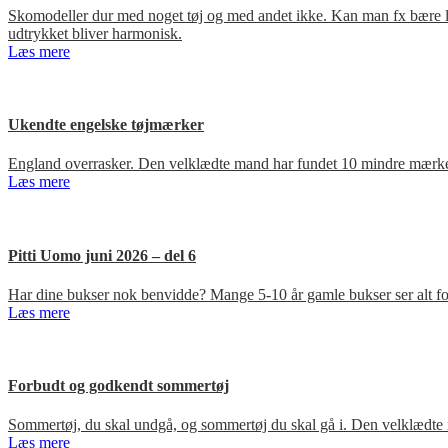
Skomodeller dur med noget tøj og med andet ikke. Kan man fx bære loa
udtrykket bliver harmonisk.
Læs mere
Ukendte engelske tøjmærker
England overrasker. Den velklædte mand har fundet 10 mindre mærker
Læs mere
Pitti Uomo juni 2026 – del 6
Har dine bukser nok benvidde? Mange 5-10 år gamle bukser ser alt for
Læs mere
Forbudt og godkendt sommertøj
Sommertøj, du skal undgå, og sommertøj du skal gå i. Den velklædte 
Læs mere