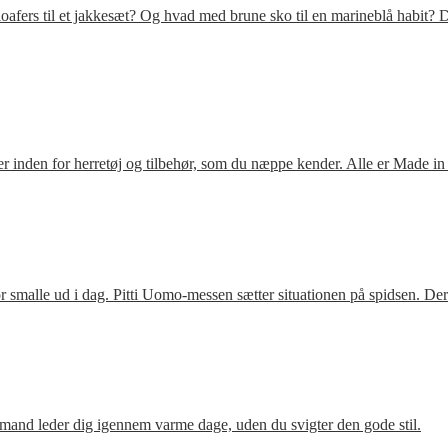
fers til et jakkesæt? Og hvad med brune sko til en marineblå habit? D
 inden for herretøj og tilbehør, som du næppe kender. Alle er Made in
 smalle ud i dag. Pitti Uomo-messen sætter situationen på spidsen. De
mand leder dig igennem varme dage, uden du svigter den gode stil.