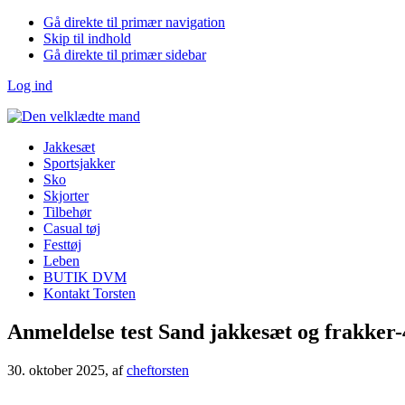
Gå direkte til primær navigation
Skip til indhold
Gå direkte til primær sidebar
Log ind
Jakkesæt
Sportsjakker
Sko
Skjorter
Tilbehør
Casual tøj
Festtøj
Leben
BUTIK DVM
Kontakt Torsten
Anmeldelse test Sand jakkesæt og frakker-
30. oktober 2025
, af
cheftorsten