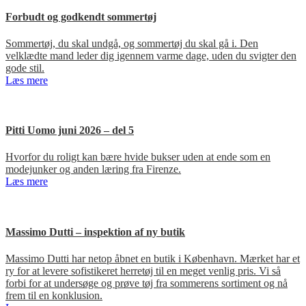
Forbudt og godkendt sommertøj
Sommertøj, du skal undgå, og sommertøj du skal gå i. Den
velklædte mand leder dig igennem varme dage, uden du svigter den
gode stil.
Læs mere
Pitti Uomo juni 2026 – del 5
Hvorfor du roligt kan bære hvide bukser uden at ende som en
modejunker og anden læring fra Firenze.
Læs mere
Massimo Dutti – inspektion af ny butik
Massimo Dutti har netop åbnet en butik i København. Mærket har et
ry for at levere sofistikeret herretøj til en meget venlig pris. Vi så
forbi for at undersøge og prøve tøj fra sommerens sortiment og nå
frem til en konklusion.