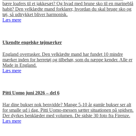
bære loafers til et jakkesæt? Og hvad med brune sko til en marineblå
habit? Den velklædte mand forklarer, hvordan du skal bruge sko og
tøj, så udtrykket bliver harmonisk.
Læs mere
Ukendte engelske tøjmærker
England overrasker. Den velklædte mand har fundet 10 mindre
mærker inden for herretøj og tilbehør, som du næppe kender. Alle er
Made in England.
Læs mere
Pitti Uomo juni 2026 – del 6
Har dine bukser nok benvidde? Mange 5-10 år gamle bukser ser alt
for smalle ud i dag. Pitti Uomo-messen sætter situationen på spidsen.
Der dyrkes benklæder med volumen. De sidste 30 foto fra Firenze.
Læs mere