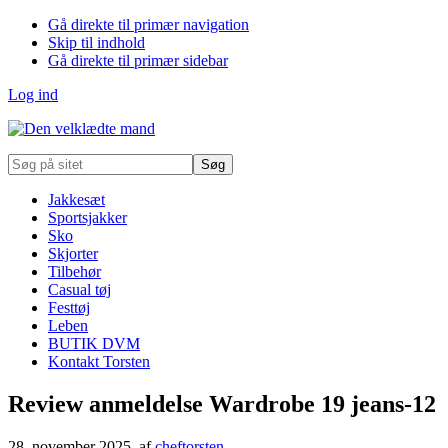
Gå direkte til primær navigation
Skip til indhold
Gå direkte til primær sidebar
Log ind
Søg
på
sitet
Jakkesæt
Sportsjakker
Sko
Skjorter
Tilbehør
Casual tøj
Festtøj
Leben
BUTIK DVM
Kontakt Torsten
Review anmeldelse Wardrobe 19 jeans-12
28. november 2025
, af
cheftorsten