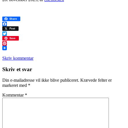
Share
Facebook
Post
Twitter
Save
Pinterest
Skriv kommentar
Læserinteraktioner
Skriv et svar
Din e-mailadresse vil ikke blive publiceret.
Krævede felter er
markeret med
*
Kommentar
*