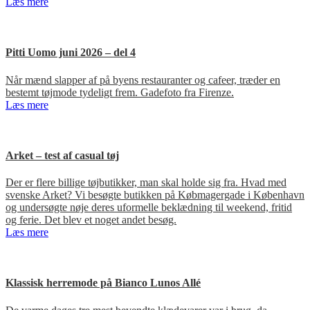
Læs mere
Pitti Uomo juni 2026 – del 4
Når mænd slapper af på byens restauranter og cafeer, træder en
bestemt tøjmode tydeligt frem. Gadefoto fra Firenze.
Læs mere
Arket – test af casual tøj
Der er flere billige tøjbutikker, man skal holde sig fra. Hvad med
svenske Arket? Vi besøgte butikken på Købmagergade i København
og undersøgte nøje deres uformelle beklædning til weekend, fritid
og ferie. Det blev et noget andet besøg.
Læs mere
Klassisk herremode på Bianco Lunos Allé