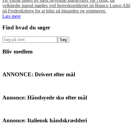
De varme dages tre mest bevendte klædevarer var i brug, da
velklædte mænd mødtes ved herreskrædderiet på Bianco Lunos Allé
på Frederiksberg for at hilse på hinanden og sommeren.
Læs mere
Primær
Find hvad du søger
Sidebar
Søg
på
sitet
Bliv medlem
ANNONCE: Drivert efter mål
Annonce: Håndsyede sko efter mål
Annonce: Italiensk håndskrædderi