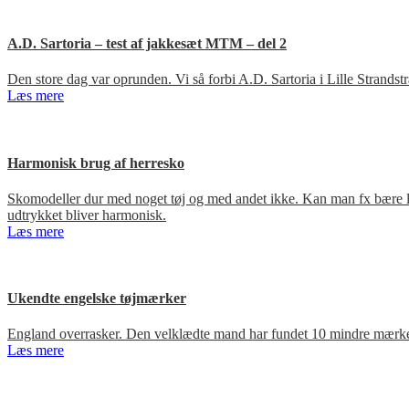
A.D. Sartoria – test af jakkesæt MTM – del 2
Den store dag var oprunden. Vi så forbi A.D. Sartoria i Lille Strandst
Læs mere
Harmonisk brug af herresko
Skomodeller dur med noget tøj og med andet ikke. Kan man fx bære loa
udtrykket bliver harmonisk.
Læs mere
Ukendte engelske tøjmærker
England overrasker. Den velklædte mand har fundet 10 mindre mærker
Læs mere