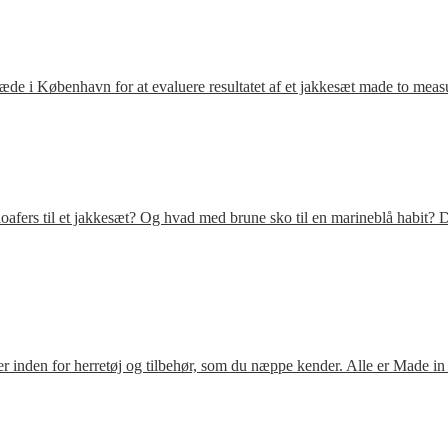
ræde i København for at evaluere resultatet af et jakkesæt made to meas
fers til et jakkesæt? Og hvad med brune sko til en marineblå habit? D
 inden for herretøj og tilbehør, som du næppe kender. Alle er Made in