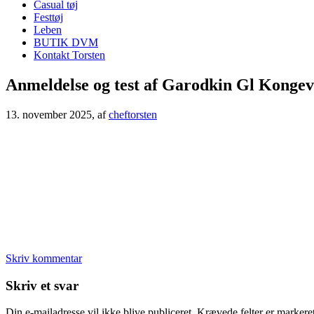
Casual tøj
Festtøj
Leben
BUTIK DVM
Kontakt Torsten
Anmeldelse og test af Garodkin Gl Kongev
13. november 2025
, af
cheftorsten
Skriv kommentar
Læserinteraktioner
Skriv et svar
Din e-mailadresse vil ikke blive publiceret.
Krævede felter er marker