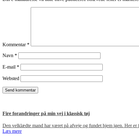
Kommentar
*
Navn
*
E-mail
*
Websted
Fire forandringer på min vej i klassisk tøj
Den velklædte mand har været på afveje og fundet hjem igen. Her er fir
Læs mere