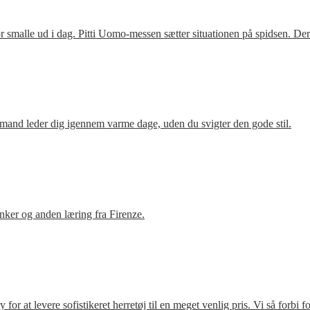
 smalle ud i dag. Pitti Uomo-messen sætter situationen på spidsen. De
mand leder dig igennem varme dage, uden du svigter den gode stil.
ker og anden læring fra Firenze.
r at levere sofistikeret herretøj til en meget venlig pris. Vi så forbi 