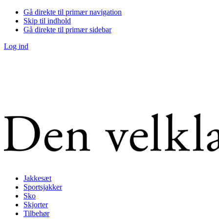
Gå direkte til primær navigation
Skip til indhold
Gå direkte til primær sidebar
Log ind
Jakkesæt
Sportsjakker
Sko
Skjorter
Tilbehør