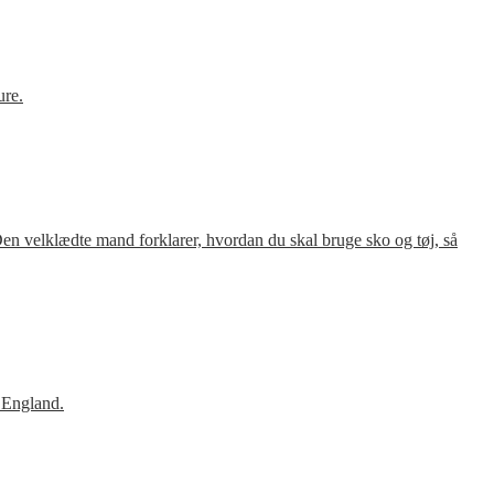
ure.
en velklædte mand forklarer, hvordan du skal bruge sko og tøj, så
 England.