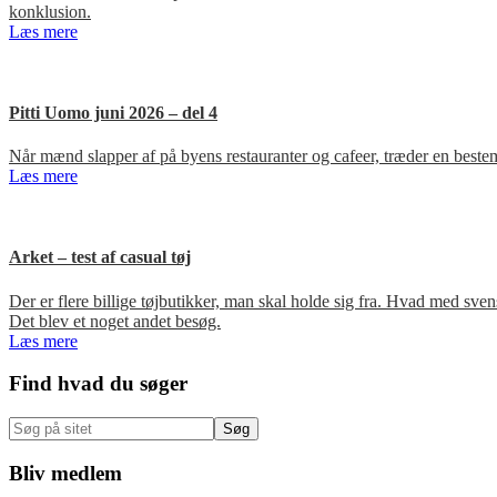
konklusion.
Læs mere
Pitti Uomo juni 2026 – del 4
Når mænd slapper af på byens restauranter og cafeer, træder en bestem
Læs mere
Arket – test af casual tøj
Der er flere billige tøjbutikker, man skal holde sig fra. Hvad med s
Det blev et noget andet besøg.
Læs mere
Primær
Find hvad du søger
Sidebar
Søg
på
sitet
Bliv medlem