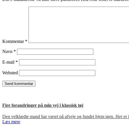
Kommentar
*
Navn
*
E-mail
*
Websted
Fire forandringer på min vej i klassisk tøj
Den velklædte mand har været på afveje og fundet hjem igen. Her er fir
Læs mere