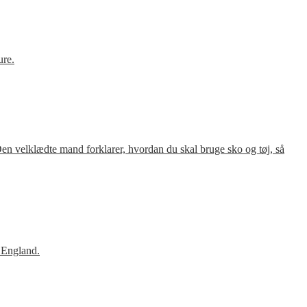
ure.
en velklædte mand forklarer, hvordan du skal bruge sko og tøj, så
 England.