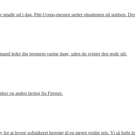
 smalle ud i dag. Pitti Uomo-messen sætter situationen på spidsen. De
mand leder dig igennem varme dage, uden du svigter den gode stil.
ker og anden læring fra Firenze.
r at levere sofistikeret herretøj til en meget venlig pris. Vi så forbi 