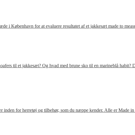
ræde i København for at evaluere resultatet af et jakkesæt made to meas
fers til et jakkesæt? Og hvad med brune sko til en marineblå habit? D
 inden for herretøj og tilbehør, som du næppe kender. Alle er Made in