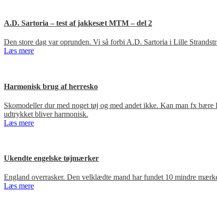
A.D. Sartoria – test af jakkesæt MTM – del 2
Den store dag var oprunden. Vi så forbi A.D. Sartoria i Lille Strandst
Læs mere
Harmonisk brug af herresko
Skomodeller dur med noget tøj og med andet ikke. Kan man fx bære loa
udtrykket bliver harmonisk.
Læs mere
Ukendte engelske tøjmærker
England overrasker. Den velklædte mand har fundet 10 mindre mærker
Læs mere