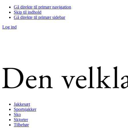
Gå direkte til primær navigation
Skip til indhold
Gå direkte til primær sidebar
Log ind
Jakkesæt
Sportsjakker
Sko
Skjorter
Tilbehør