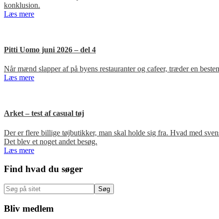
konklusion.
Læs mere
Pitti Uomo juni 2026 – del 4
Når mænd slapper af på byens restauranter og cafeer, træder en bestem
Læs mere
Arket – test af casual tøj
Der er flere billige tøjbutikker, man skal holde sig fra. Hvad med s
Det blev et noget andet besøg.
Læs mere
Primær
Find hvad du søger
Sidebar
Søg
på
sitet
Bliv medlem