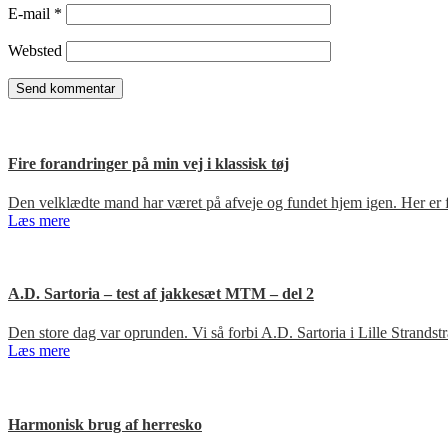
E-mail
*
Websted
Fire forandringer på min vej i klassisk tøj
Den velklædte mand har været på afveje og fundet hjem igen. Her er fir
Læs mere
A.D. Sartoria – test af jakkesæt MTM – del 2
Den store dag var oprunden. Vi så forbi A.D. Sartoria i Lille Strandst
Læs mere
Harmonisk brug af herresko