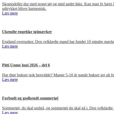
Skomodeller dur med noget tøj og med andet ikke. Kan man fx bære loa
udtrykket bliver harmonisk.
Læs mere
Ukendte engelske tøjmærker
England overrasker. Den velklædte mand har fundet 10 mindre mærker
Læs mere
Pitti Uomo juni 2026 – del 6
Har dine bukser nok benvidde? Mange 5-10 år gamle bukser ser alt for
Læs mere
Forbudt og godkendt sommertøj
Sommertøj, du skal undgå, og sommertøj du skal gå i. Den velklædte 
Læs mere