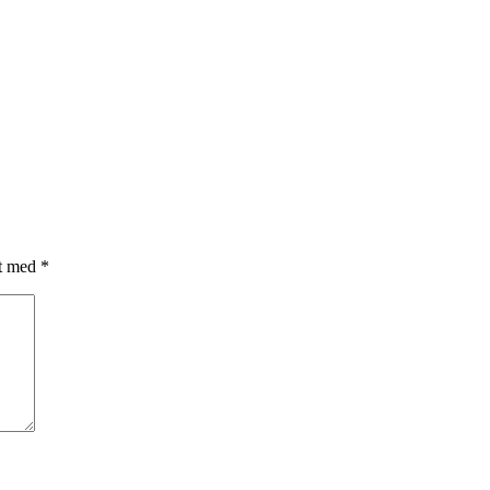
et med
*