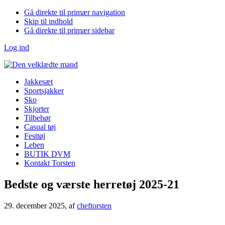
Gå direkte til primær navigation
Skip til indhold
Gå direkte til primær sidebar
Log ind
Jakkesæt
Sportsjakker
Sko
Skjorter
Tilbehør
Casual tøj
Festtøj
Leben
BUTIK DVM
Kontakt Torsten
Bedste og værste herretøj 2025-21
29. december 2025
, af
cheftorsten