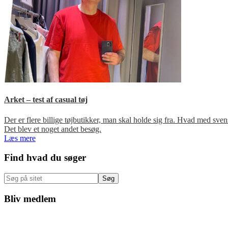
Arket – test af casual tøj
Der er flere billige tøjbutikker, man skal holde sig fra. Hvad med s
Det blev et noget andet besøg.
Læs mere
Primær
Find hvad du søger
Sidebar
Søg
på
sitet
Bliv medlem