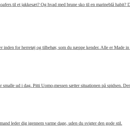
fers til et jakkesæt? Og hvad med brune sko til en marineblå habit? D
 inden for herretøj og tilbehør, som du næppe kender. Alle er Made in
 smalle ud i dag. Pitti Uomo-messen sætter situationen på spidsen. De
mand leder dig igennem varme dage, uden du svigter den gode stil.