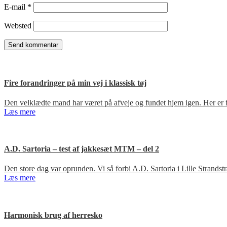
E-mail
*
Websted
Fire forandringer på min vej i klassisk tøj
Den velklædte mand har været på afveje og fundet hjem igen. Her er fir
Læs mere
A.D. Sartoria – test af jakkesæt MTM – del 2
Den store dag var oprunden. Vi så forbi A.D. Sartoria i Lille Strandst
Læs mere
Harmonisk brug af herresko