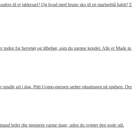
fers til et jakkesæt? Og hvad med brune sko til en marineblå habit? D
 inden for herretøj og tilbehør, som du næppe kender. Alle er Made in
 smalle ud i dag. Pitti Uomo-messen sætter situationen på spidsen. De
mand leder dig igennem varme dage, uden du svigter den gode stil.