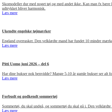
Skomodeller dur med noget tøj og med andet ikke. Kan man fx bære loa
udtrykket bliver harmonisk.
Læs mere
Ukendte engelske tøjmærker
England overrasker. Den velklædte mand har fundet 10 mindre mærker
Læs mere
Pitti Uomo juni 2026 – del 6
Har dine bukser nok benvidde? Mange 5-10 år gamle bukser ser alt for
Læs mere
Forbudt og godkendt sommertøj
Sommertøj, du skal undgå, og sommertøj du skal gå i. Den velklædte 
Læs mere