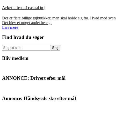
Arket – test af casual tøj
Der er flere billige tøjbutikker, man skal holde sig fra. Hvad med s
Det blev et noget andet besøg.
Læs mere
Primær
Find hvad du søger
Sidebar
Søg
på
sitet
Bliv medlem
ANNONCE: Drivert efter mål
Annonce: Håndsyede sko efter mål