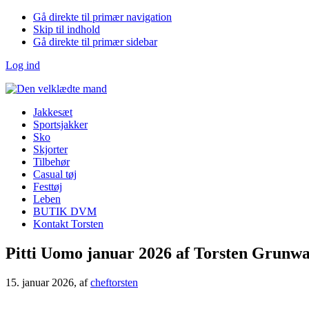
Gå direkte til primær navigation
Skip til indhold
Gå direkte til primær sidebar
Log ind
Jakkesæt
Sportsjakker
Sko
Skjorter
Tilbehør
Casual tøj
Festtøj
Leben
BUTIK DVM
Kontakt Torsten
Pitti Uomo januar 2026 af Torsten Grunwa
15. januar 2026
, af
cheftorsten