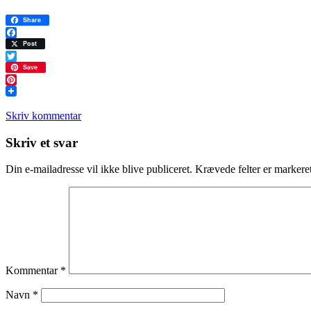
Share
Facebook
Post
Twitter
Save
Pinterest
Skriv kommentar
Læserinteraktioner
Skriv et svar
Din e-mailadresse vil ikke blive publiceret.
Krævede felter er marker
Kommentar
*
Navn
*