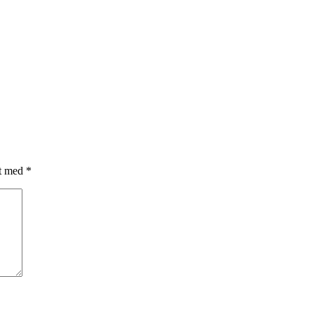
et med
*