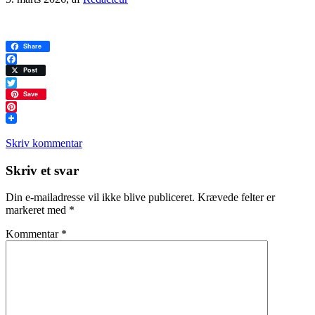
Share
Facebook
Post
Twitter
Save
Pinterest
Skriv kommentar
Læserinteraktioner
Skriv et svar
Din e-mailadresse vil ikke blive publiceret.
Krævede felter er
markeret med
*
Kommentar
*