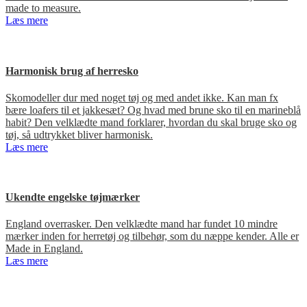
made to measure.
Læs mere
Harmonisk brug af herresko
Skomodeller dur med noget tøj og med andet ikke. Kan man fx
bære loafers til et jakkesæt? Og hvad med brune sko til en marineblå
habit? Den velklædte mand forklarer, hvordan du skal bruge sko og
tøj, så udtrykket bliver harmonisk.
Læs mere
Ukendte engelske tøjmærker
England overrasker. Den velklædte mand har fundet 10 mindre
mærker inden for herretøj og tilbehør, som du næppe kender. Alle er
Made in England.
Læs mere