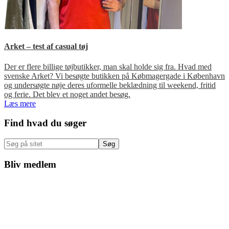
Arket – test af casual tøj
Der er flere billige tøjbutikker, man skal holde sig fra. Hvad med
svenske Arket? Vi besøgte butikken på Købmagergade i København
og undersøgte nøje deres uformelle beklædning til weekend, fritid
og ferie. Det blev et noget andet besøg.
Læs mere
Primær
Find hvad du søger
Sidebar
Søg
på
sitet
Bliv medlem