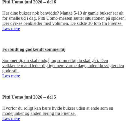
Pitti Uomo juni 2026 – del 6
Har dine bukser nok benvidde? Mange 5-10 år gamle bukser ser alt
for smalle ud i dag. Pitti Uomo-messen sætter situationen på spidsen.
Der dyrkes benklæder med volumen. De sidste 30 foto fra Firenze.
Læs mere
Forbudt og godkendt sommertøj
Sommertøj, du skal undgå, og sommertøj du skal gå i. Den
velklædte mand leder dig igennem varme dage, uden du svigter den
gode stil.
Læs mere
Pitti Uomo juni 2026 – del 5
Hvorfor du roligt kan bære hvide bukser uden at ende som en
modejunker og anden læring fra Firenze.
Læs mere