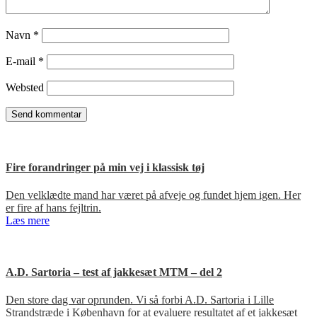
Navn
*
E-mail
*
Websted
Fire forandringer på min vej i klassisk tøj
Den velklædte mand har været på afveje og fundet hjem igen. Her
er fire af hans fejltrin.
Læs mere
A.D. Sartoria – test af jakkesæt MTM – del 2
Den store dag var oprunden. Vi så forbi A.D. Sartoria i Lille
Strandstræde i København for at evaluere resultatet af et jakkesæt