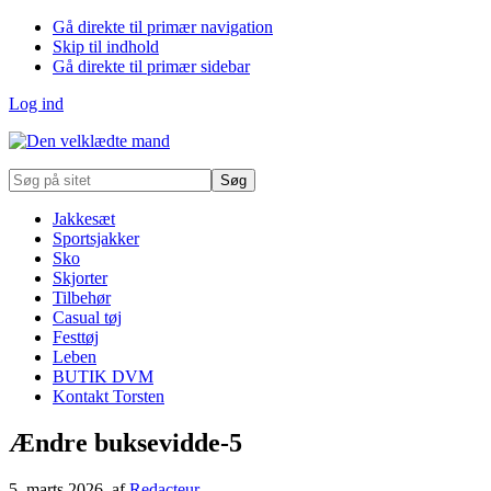
Gå direkte til primær navigation
Skip til indhold
Gå direkte til primær sidebar
Log ind
Søg
på
sitet
Jakkesæt
Sportsjakker
Sko
Skjorter
Tilbehør
Casual tøj
Festtøj
Leben
BUTIK DVM
Kontakt Torsten
Ændre buksevidde-5
5. marts 2026
, af
Redacteur